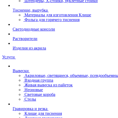
Штендеры, Х-стойки, буклетные стойки
Тиснение, вырубка
Материалы для изготовления Клише
Фольга для горячего тиснения
Светодиодные консоли
Растворители
Изделия из акрила
Услуги
Вывески
Акриловые, светящиеся, объемные, псевдообъемны
Входная группа
Живая вывеска из пайеток
Неоновые
Световые короба
Стелы
Гравировка и резка
Клише для тиснения