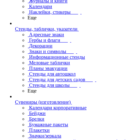
Журналы и книги
Календари
Наклейки, стикеры
Еще
Стенды, таблички, указатели
Адресные знаки
Гербы и флаги
Декорации
Знаки и символы
Информационные стенды
Меловые таблички
Планы эвакуации
Стенды для автошкол
Стенды для детских садов
Стенды для школы
Еще
Сувениры (изготовление)
Календари корпоративные
Бейджи
Брелки
Бумажные пакеты
Плакетки
Значки/зеркала