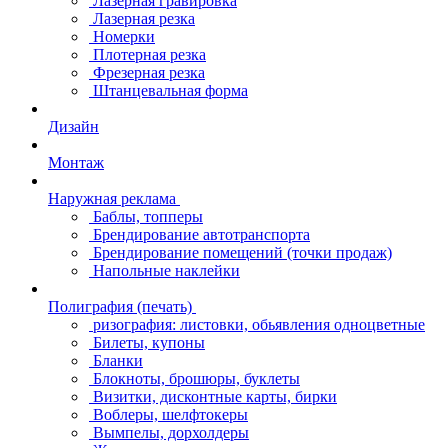
Лазерная гравировка
Лазерная резка
Номерки
Плотерная резка
Фрезерная резка
Штанцевальная форма
Дизайн
Монтаж
Наружная реклама
Баблы, топперы
Брендирование автотранспорта
Брендирование помещений (точки продаж)
Напольные наклейки
Полиграфия (печать)
ризография: листовки, обьявления одноцветные
Билеты, купоны
Бланки
Блокноты, брошюры, буклеты
Визитки, дисконтные карты, бирки
Воблеры, шелфтокеры
Вымпелы, дорхолдеры