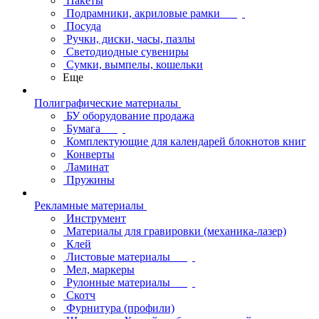
Пакеты
Подрамники, акриловые рамки
Посуда
Ручки, диски, часы, пазлы
Светодиодные сувениры
Сумки, вымпелы, кошельки
Еще
Полиграфические материалы
БУ оборудование продажа
Бумага
Комплектующие для календарей блокнотов книг
Конверты
Ламинат
Пружины
Рекламные материалы
Инструмент
Материалы для гравировки (механика-лазер)
Клей
Листовые материалы
Мел, маркеры
Рулонные материалы
Скотч
Фурнитура (профили)