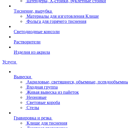
Штендеры, Х-стойки, буклетные стойки
Тиснение, вырубка
Материалы для изготовления Клише
Фольга для горячего тиснения
Светодиодные консоли
Растворители
Изделия из акрила
Услуги
Вывески
Акриловые, светящиеся, объемные, псевдообъемны
Входная группа
Живая вывеска из пайеток
Неоновые
Световые короба
Стелы
Гравировка и резка
Клише для тиснения