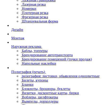
Лазерная гравировка
Лазерная резка
Номерки
Плотерная резка
Фрезерная резка
Штанцевальная форма
Дизайн
Монтаж
Наружная реклама
Баблы, топперы
Брендирование автотранспорта
Брендирование помещений (точки продаж)
Напольные наклейки
Полиграфия (печать)
ризография: листовки, обьявления одноцветные
Билеты, купоны
Бланки
Блокноты, брошюры, буклеты
Визитки, дисконтные карты, бирки
Воблеры, шелфтокеры
Вымпелы, дорхолдеры