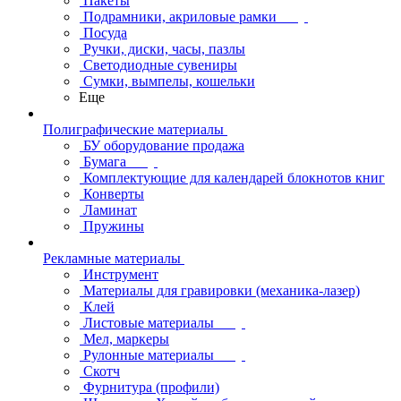
Пакеты
Подрамники, акриловые рамки
Посуда
Ручки, диски, часы, пазлы
Светодиодные сувениры
Сумки, вымпелы, кошельки
Еще
Полиграфические материалы
БУ оборудование продажа
Бумага
Комплектующие для календарей блокнотов книг
Конверты
Ламинат
Пружины
Рекламные материалы
Инструмент
Материалы для гравировки (механика-лазер)
Клей
Листовые материалы
Мел, маркеры
Рулонные материалы
Скотч
Фурнитура (профили)