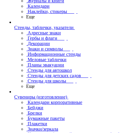
Журналы и книги
Календари
Наклейки, стикеры
Еще
Стенды, таблички, указатели
Адресные знаки
Гербы и флаги
Декорации
Знаки и символы
Информационные стенды
Меловые таблички
Планы эвакуации
Стенды для автошкол
Стенды для детских садов
Стенды для школы
Еще
Сувениры (изготовление)
Календари корпоративные
Бейджи
Брелки
Бумажные пакеты
Плакетки
Значки/зеркала