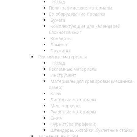
Назад
Полиграфические материалы
БУ оборудование продажа
Бумага
Комплектующие для календарей
блокнотов книг
Конверты
Ламинат
Пружины
Рекламные материалы
Назад
Рекламные материалы
Инструмент
Материалы для гравировки (механика-
лазер)
Клей
Листовые материалы
Мел, маркеры
Рулонные материалы
Скотч
Фурнитура (профили)
Штендеры, Х-стойки, буклетные стойки
Тиснение, вырубка