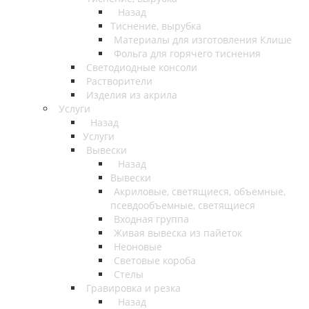
Назад
Тиснение, вырубка
Материалы для изготовления Клише
Фольга для горячего тиснения
Светодиодные консоли
Растворители
Изделия из акрила
Услуги
Назад
Услуги
Вывески
Назад
Вывески
Акриловые, светящиеся, объемные,
псевдообъемные, светящиеся
Входная группа
Живая вывеска из пайеток
Неоновые
Световые короба
Стелы
Гравировка и резка
Назад