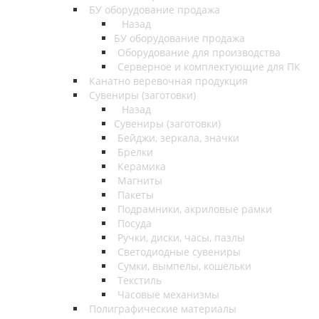
БУ оборудование продажа
Назад
БУ оборудование продажа
Оборудование для производства
Серверное и комплектующие для ПК
Канатно веревочная продукция
Сувениры (заготовки)
Назад
Сувениры (заготовки)
Бейджи, зеркала, значки
Брелки
Керамика
Магниты
Пакеты
Подрамники, акриловые рамки
Посуда
Ручки, диски, часы, пазлы
Светодиодные сувениры
Сумки, вымпелы, кошельки
Текстиль
Часовые механизмы
Полиграфические материалы