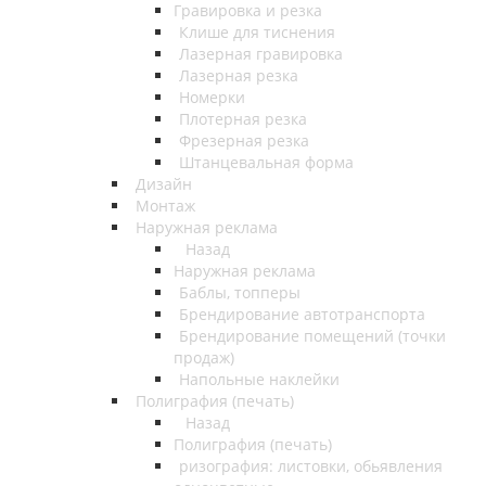
Гравировка и резка
Клише для тиснения
Лазерная гравировка
Лазерная резка
Номерки
Плотерная резка
Фрезерная резка
Штанцевальная форма
Дизайн
Монтаж
Наружная реклама
Назад
Наружная реклама
Баблы, топперы
Брендирование автотранспорта
Брендирование помещений (точки
продаж)
Напольные наклейки
Полиграфия (печать)
Назад
Полиграфия (печать)
ризография: листовки, обьявления