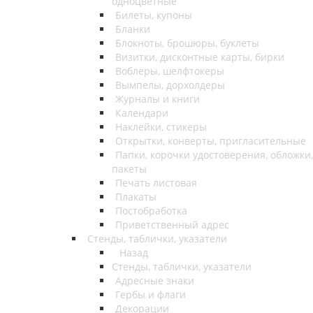
одноцветные
Билеты, купоны
Бланки
Блокноты, брошюры, буклеты
Визитки, дисконтные карты, бирки
Воблеры, шелфтокеры
Вымпелы, дорхолдеры
Журналы и книги
Календари
Наклейки, стикеры
Открытки, конверты, пригласительные
Папки, корочки удостоверения, обложки,
пакеты
Печать листовая
Плакаты
Постобработка
Приветственный адрес
Стенды, таблички, указатели
Назад
Стенды, таблички, указатели
Адресные знаки
Гербы и флаги
Декорации