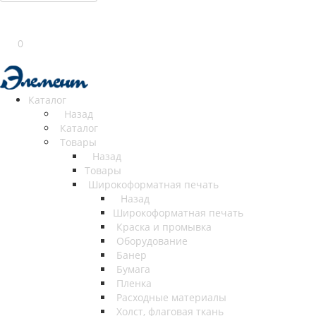
0
Каталог
Назад
Каталог
Товары
Назад
Товары
Широкоформатная печать
Назад
Широкоформатная печать
Краска и промывка
Оборудование
Банер
Бумага
Пленка
Расходные материалы
Холст, флаговая ткань