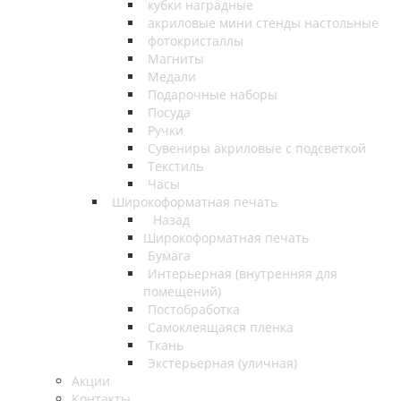
кубки наградные
акриловые мини стенды настольные
фотокристаллы
Магниты
Медали
Подарочные наборы
Посуда
Ручки
Сувениры акриловые с подсветкой
Текстиль
Часы
Широкоформатная печать
Назад
Широкоформатная печать
Бумага
Интерьерная (внутренняя для
помещений)
Постобработка
Самоклеящаяся пленка
Ткань
Экстерьерная (уличная)
Акции
Контакты