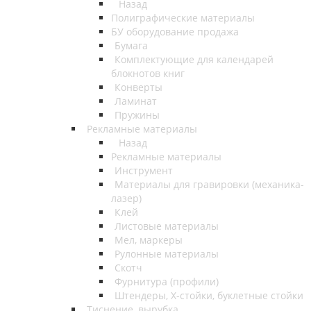
Назад
Полиграфические материалы
БУ оборудование продажа
Бумага
Комплектующие для календарей
блокнотов книг
Конверты
Ламинат
Пружины
Рекламные материалы
Назад
Рекламные материалы
Инструмент
Материалы для гравировки (механика-
лазер)
Клей
Листовые материалы
Мел, маркеры
Рулонные материалы
Скотч
Фурнитура (профили)
Штендеры, Х-стойки, буклетные стойки
Тиснение, вырубка