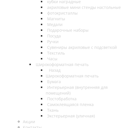
кубки наградные
акриловые мини стенды настольные
фотокристаллы
Магниты
Медали
Подарочные наборы
Посуда
Ручки
Сувениры акриловые с подсветкой
Текстиль
Часы
Широкоформатная печать
Назад
Широкоформатная печать
Бумага
Интерьерная (внутренняя для
помещений)
Постобработка
Самоклеящаяся пленка
Ткань
Экстерьерная (уличная)
Акции
Контакты