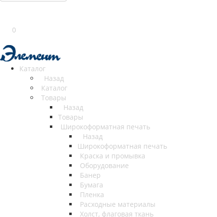
0
Каталог
Назад
Каталог
Товары
Назад
Товары
Широкоформатная печать
Назад
Широкоформатная печать
Краска и промывка
Оборудование
Банер
Бумага
Пленка
Расходные материалы
Холст, флаговая ткань