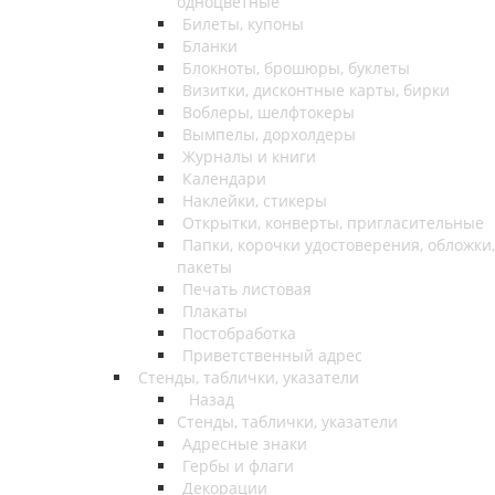
одноцветные
Билеты, купоны
Бланки
Блокноты, брошюры, буклеты
Визитки, дисконтные карты, бирки
Воблеры, шелфтокеры
Вымпелы, дорхолдеры
Журналы и книги
Календари
Наклейки, стикеры
Открытки, конверты, пригласительные
Папки, корочки удостоверения, обложки,
пакеты
Печать листовая
Плакаты
Постобработка
Приветственный адрес
Стенды, таблички, указатели
Назад
Стенды, таблички, указатели
Адресные знаки
Гербы и флаги
Декорации