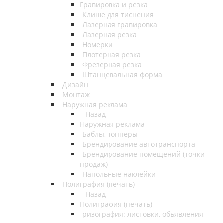
Гравировка и резка
Клише для тиснения
Лазерная гравировка
Лазерная резка
Номерки
Плотерная резка
Фрезерная резка
Штанцевальная форма
Дизайн
Монтаж
Наружная реклама
Назад
Наружная реклама
Баблы, топперы
Брендирование автотранспорта
Брендирование помещений (точки
продаж)
Напольные наклейки
Полиграфия (печать)
Назад
Полиграфия (печать)
ризография: листовки, обьявления