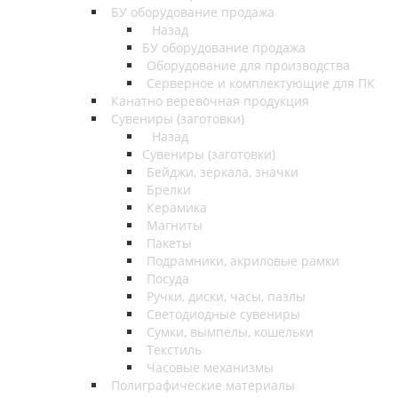
БУ оборудование продажа
Назад
БУ оборудование продажа
Оборудование для производства
Серверное и комплектующие для ПК
Канатно веревочная продукция
Сувениры (заготовки)
Назад
Сувениры (заготовки)
Бейджи, зеркала, значки
Брелки
Керамика
Магниты
Пакеты
Подрамники, акриловые рамки
Посуда
Ручки, диски, часы, пазлы
Светодиодные сувениры
Сумки, вымпелы, кошельки
Текстиль
Часовые механизмы
Полиграфические материалы