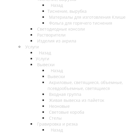
Назад
Тиснение, вырубка
Материалы для изготовления Клише
Фольга для горячего тиснения
Светодиодные консоли
Растворители
Изделия из акрила
Услуги
Назад
Услуги
Вывески
Назад
Вывески
Акриловые, светящиеся, объемные,
псевдообъемные, светящиеся
Входная группа
Живая вывеска из пайеток
Неоновые
Световые короба
Стелы
Гравировка и резка
Назад