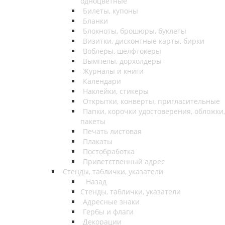
одноцветные
Билеты, купоны
Бланки
Блокноты, брошюры, буклеты
Визитки, дисконтные карты, бирки
Воблеры, шелфтокеры
Вымпелы, дорхолдеры
Журналы и книги
Календари
Наклейки, стикеры
Открытки, конверты, пригласительные
Папки, корочки удостоверения, обложки,
пакеты
Печать листовая
Плакаты
Постобработка
Приветственный адрес
Стенды, таблички, указатели
Назад
Стенды, таблички, указатели
Адресные знаки
Гербы и флаги
Декорации