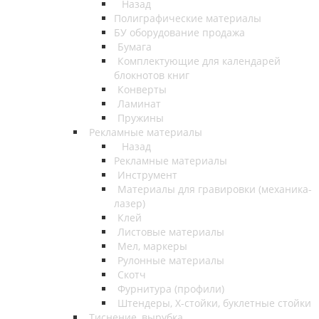
Назад
Полиграфические материалы
БУ оборудование продажа
Бумага
Комплектующие для календарей
блокнотов книг
Конверты
Ламинат
Пружины
Рекламные материалы
Назад
Рекламные материалы
Инструмент
Материалы для гравировки (механика-
лазер)
Клей
Листовые материалы
Мел, маркеры
Рулонные материалы
Скотч
Фурнитура (профили)
Штендеры, Х-стойки, буклетные стойки
Тиснение, вырубка