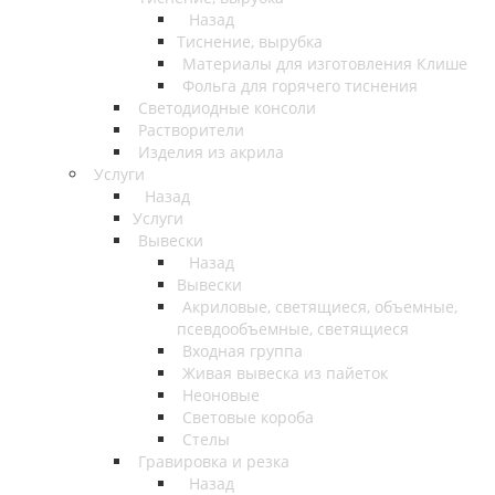
Назад
Тиснение, вырубка
Материалы для изготовления Клише
Фольга для горячего тиснения
Светодиодные консоли
Растворители
Изделия из акрила
Услуги
Назад
Услуги
Вывески
Назад
Вывески
Акриловые, светящиеся, объемные,
псевдообъемные, светящиеся
Входная группа
Живая вывеска из пайеток
Неоновые
Световые короба
Стелы
Гравировка и резка
Назад