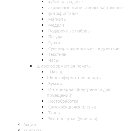
кубки наградные
акриловые мини стенды настольные
фотокристаллы
Магниты
Медали
Подарочные наборы
Посуда
Ручки
Сувениры акриловые с подсветкой
Текстиль
Часы
Широкоформатная печать
Назад
Широкоформатная печать
Бумага
Интерьерная (внутренняя для
помещений)
Постобработка
Самоклеящаяся пленка
Ткань
Экстерьерная (уличная)
Акции
Контакты