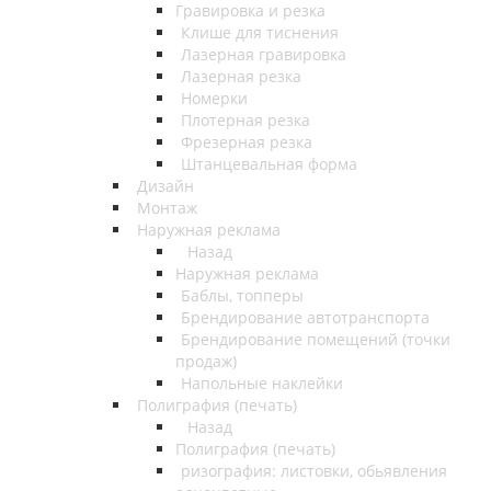
Гравировка и резка
Клише для тиснения
Лазерная гравировка
Лазерная резка
Номерки
Плотерная резка
Фрезерная резка
Штанцевальная форма
Дизайн
Монтаж
Наружная реклама
Назад
Наружная реклама
Баблы, топперы
Брендирование автотранспорта
Брендирование помещений (точки
продаж)
Напольные наклейки
Полиграфия (печать)
Назад
Полиграфия (печать)
ризография: листовки, обьявления