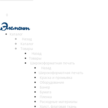
0
Каталог
Назад
Каталог
Товары
Назад
Товары
Широкоформатная печать
Назад
Широкоформатная печать
Краска и промывка
Оборудование
Банер
Бумага
Пленка
Расходные материалы
Холст, флаговая ткань