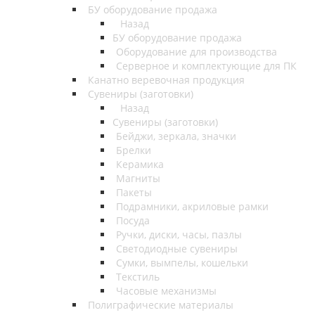
БУ оборудование продажа
Назад
БУ оборудование продажа
Оборудование для производства
Серверное и комплектующие для ПК
Канатно веревочная продукция
Сувениры (заготовки)
Назад
Сувениры (заготовки)
Бейджи, зеркала, значки
Брелки
Керамика
Магниты
Пакеты
Подрамники, акриловые рамки
Посуда
Ручки, диски, часы, пазлы
Светодиодные сувениры
Сумки, вымпелы, кошельки
Текстиль
Часовые механизмы
Полиграфические материалы