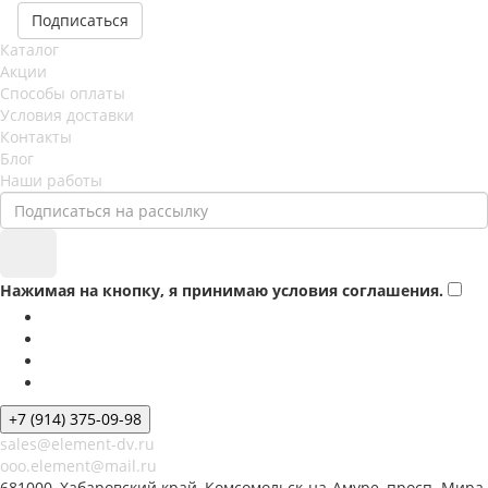
Подписаться
Каталог
Акции
Способы оплаты
Условия доставки
Контакты
Блог
Наши работы
Нажимая на кнопку, я принимаю условия соглашения.
+7 (914) 375-09-98
sales@element-dv.ru
ooo.element@mail.ru
681000, Хабаровский край, Комсомольск-на-Амуре, просп. Мира,