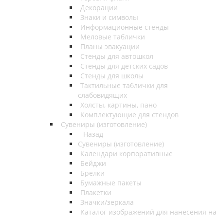
Декорации
Знаки и символы
Информационные стенды
Меловые таблички
Планы эвакуации
Стенды для автошкол
Стенды для детских садов
Стенды для школы
Тактильные таблички для
слабовидящих
Холсты, картины, пано
Комплектующие для стендов
Сувениры (изготовление)
Назад
Сувениры (изготовление)
Календари корпоративные
Бейджи
Брелки
Бумажные пакеты
Плакетки
Значки/зеркала
Каталог изображений для нанесения на