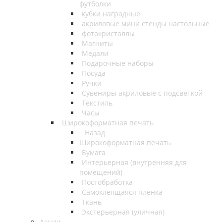
футболки
кубки наградные
акриловые мини стенды настольные
фотокристаллы
Магниты
Медали
Подарочные наборы
Посуда
Ручки
Сувениры акриловые с подсветкой
Текстиль
Часы
Широкоформатная печать
Назад
Широкоформатная печать
Бумага
Интерьерная (внутренняя для
помещений)
Постобработка
Самоклеящаяся пленка
Ткань
Экстерьерная (уличная)
Акции