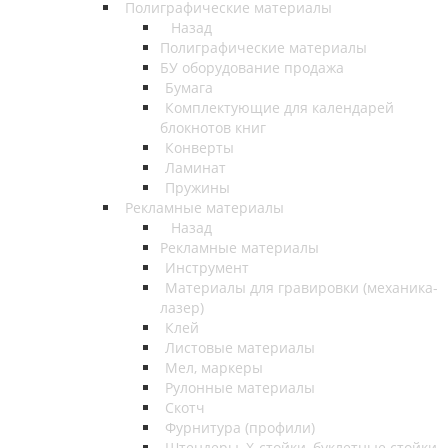
Полиграфические материалы
Назад
Полиграфические материалы
БУ оборудование продажа
Бумага
Комплектующие для календарей
блокнотов книг
Конверты
Ламинат
Пружины
Рекламные материалы
Назад
Рекламные материалы
Инструмент
Материалы для гравировки (механика-
лазер)
Клей
Листовые материалы
Мел, маркеры
Рулонные материалы
Скотч
Фурнитура (профили)
Штендеры, Х-стойки, буклетные стойки