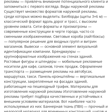
рекламы — привлечь внимание потенциального клиента и
запомниться с первого взгляда. Виды наружной рекламы
Существует множество форматов наружной рекламы,
среди которых можно выделить: Билборды (щиты 3×6 м) —
классический формат вдоль дорог и трасс, с высоким
уровнем охвата. Сити-форматы и призматроны —
современные конструкции в черте города, часто со
сменными изображениями. Световые короба (лайтбоксы)
— популярное решение для входных групп и витрин
магазинов. Вывески — основной элемент визуальной
идентификации компании. Брендмауэры —
крупноформатные изображения на стенах зданий.
Ростовые фигуры и штендеры — мобильные рекламные
носители для кафе, салонов, точек продаж. Оформление
транспорта — размещение рекламы на автобусах,
маршрутках, такси. Панель-кронштейны — вертикальные
конструкции, закреплённые на фасадах зданий,
работающие на пешеходный трафик. Материалы для
изготовления наружной рекламы Изготовление наружной
рекламы требует подбора качественных и устойчивых к
внешним условиям материалов. Вот наиболее часто
используемые из них: Баннерная ткань (ПВХ) — прочный и
недорогой материал для временных конструкций, щитов и