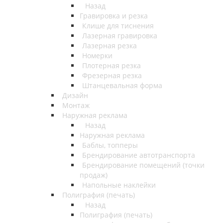
Назад
Гравировка и резка
Клише для тиснения
Лазерная гравировка
Лазерная резка
Номерки
Плотерная резка
Фрезерная резка
Штанцевальная форма
Дизайн
Монтаж
Наружная реклама
Назад
Наружная реклама
Баблы, топперы
Брендирование автотранспорта
Брендирование помещений (точки
продаж)
Напольные наклейки
Полиграфия (печать)
Назад
Полиграфия (печать)