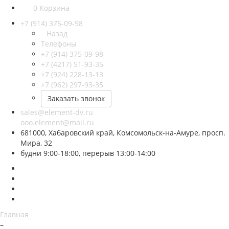
0
Корзина
+7 (914) 375-09-98
Назад
Телефоны
+7 (914) 375-09-98
+7 (4217) 51-93-35
+7 (924) 228-13-13
+7 (962) 297-93-35
Заказать звонок
sales@element-dv.ru
ooo.element@mail.ru
681000, Хабаровский край, Комсомольск-на-Амуре, просп.
Мира, 32
будни 9:00-18:00, перерыв 13:00-14:00
Главная
–