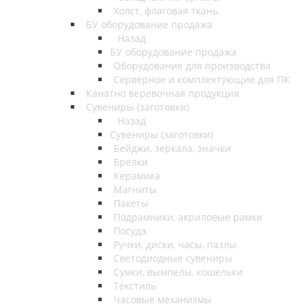
Холст, флаговая ткань
БУ оборудование продажа
Назад
БУ оборудование продажа
Оборудование для производства
Серверное и комплектующие для ПК
Канатно веревочная продукция
Сувениры (заготовки)
Назад
Сувениры (заготовки)
Бейджи, зеркала, значки
Брелки
Керамика
Магниты
Пакеты
Подрамники, акриловые рамки
Посуда
Ручки, диски, часы, пазлы
Светодиодные сувениры
Сумки, вымпелы, кошельки
Текстиль
Часовые механизмы