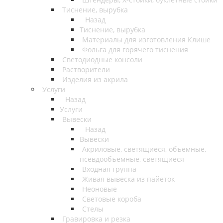
Тиснение, вырубка
Назад
Тиснение, вырубка
Материалы для изготовления Клише
Фольга для горячего тиснения
Светодиодные консоли
Растворители
Изделия из акрила
Услуги
Назад
Услуги
Вывески
Назад
Вывески
Акриловые, светящиеся, объемные,
псевдообъемные, светящиеся
Входная группа
Живая вывеска из пайеток
Неоновые
Световые короба
Стелы
Гравировка и резка