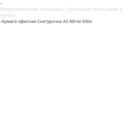
–
Полиграфические материалы | Бумага для полиграфии и
печати
–
Бумага офисная Снегурочка А3 80г/м 500л.