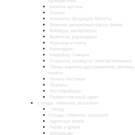
одноцветные
Билеты, купоны
Бланки
Блокноты, брошюры, буклеты
Визитки, дисконтные карты, бирки
Воблеры, шелфтокеры
Вымпелы, дорхолдеры
Журналы и книги
Календари
Наклейки, стикеры
Открытки, конверты, пригласительные
Папки, корочки удостоверения, обложки,
пакеты
Печать листовая
Плакаты
Постобработка
Приветственный адрес
Стенды, таблички, указатели
Назад
Стенды, таблички, указатели
Адресные знаки
Гербы и флаги
Декорации