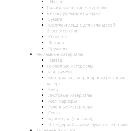
Назад
Полиграфические материалы
БУ оборудование продажа
Бумага
Комплектующие для календарей
блокнотов книг
Конверты
Ламинат
Пружины
Рекламные материалы
Назад
Рекламные материалы
Инструмент
Материалы для гравировки (механика-
лазер)
Клей
Листовые материалы
Мел, маркеры
Рулонные материалы
Скотч
Фурнитура (профили)
Штендеры, Х-стойки, буклетные стойки
Тиснение, вырубка