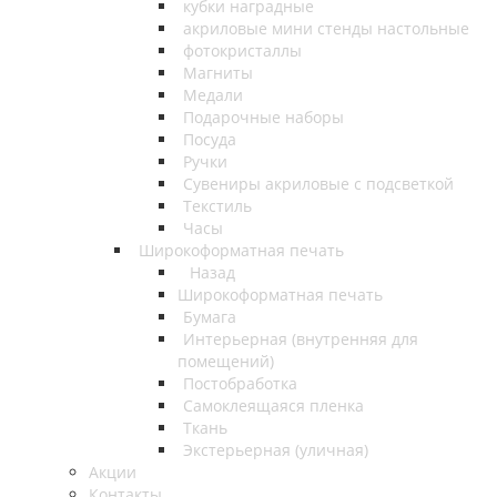
кубки наградные
акриловые мини стенды настольные
фотокристаллы
Магниты
Медали
Подарочные наборы
Посуда
Ручки
Сувениры акриловые с подсветкой
Текстиль
Часы
Широкоформатная печать
Назад
Широкоформатная печать
Бумага
Интерьерная (внутренняя для
помещений)
Постобработка
Самоклеящаяся пленка
Ткань
Экстерьерная (уличная)
Акции
Контакты