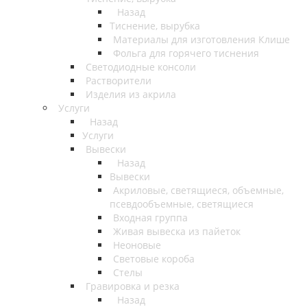
Назад
Тиснение, вырубка
Материалы для изготовления Клише
Фольга для горячего тиснения
Светодиодные консоли
Растворители
Изделия из акрила
Услуги
Назад
Услуги
Вывески
Назад
Вывески
Акриловые, светящиеся, объемные,
псевдообъемные, светящиеся
Входная группа
Живая вывеска из пайеток
Неоновые
Световые короба
Стелы
Гравировка и резка
Назад