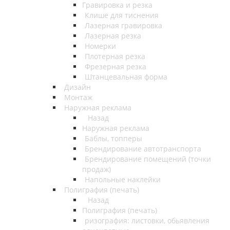
Гравировка и резка
Клише для тиснения
Лазерная гравировка
Лазерная резка
Номерки
Плотерная резка
Фрезерная резка
Штанцевальная форма
Дизайн
Монтаж
Наружная реклама
Назад
Наружная реклама
Баблы, топперы
Брендирование автотранспорта
Брендирование помещений (точки
продаж)
Напольные наклейки
Полиграфия (печать)
Назад
Полиграфия (печать)
ризография: листовки, обьявления