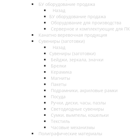
БУ оборудование продажа
Назад
БУ оборудование продажа
Оборудование для производства
Серверное и комплектующие для ПК
Канатно веревочная продукция
Сувениры (заготовки)
Назад
Сувениры (заготовки)
Бейджи, зеркала, значки
Брелки
Керамика
Магниты
Пакеты
Подрамники, акриловые рамки
Посуда
Ручки, диски, часы, пазлы
Светодиодные сувениры
Сумки, вымпелы, кошельки
Текстиль
Часовые механизмы
Полиграфические материалы