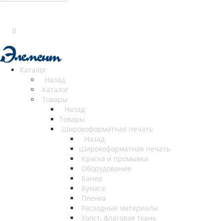
0
Каталог
Назад
Каталог
Товары
Назад
Товары
Широкоформатная печать
Назад
Широкоформатная печать
Краска и промывка
Оборудование
Банер
Бумага
Пленка
Расходные материалы
Холст, флаговая ткань