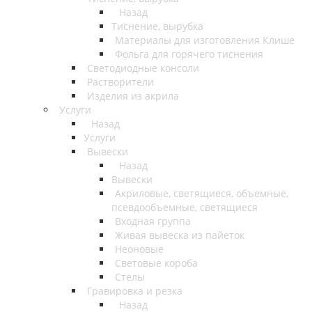
Назад
Тиснение, вырубка
Материалы для изготовления Клише
Фольга для горячего тиснения
Светодиодные консоли
Растворители
Изделия из акрила
Услуги
Назад
Услуги
Вывески
Назад
Вывески
Акриловые, светящиеся, объемные,
псевдообъемные, светящиеся
Входная группа
Живая вывеска из пайеток
Неоновые
Световые короба
Стелы
Гравировка и резка
Назад