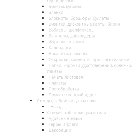
одноцветные
Билеты, купоны
Бланки
Блокноты, брошюры, буклеты
Визитки, дисконтные карты, бирки
Воблеры, шелфтокеры
Вымпелы, дорхолдеры
Журналы и книги
Календари
Наклейки, стикеры
Открытки, конверты, пригласительные
Папки, корочки удостоверения, обложки,
пакеты
Печать листовая
Плакаты
Постобработка
Приветственный адрес
Стенды, таблички, указатели
Назад
Стенды, таблички, указатели
Адресные знаки
Гербы и флаги
Декорации