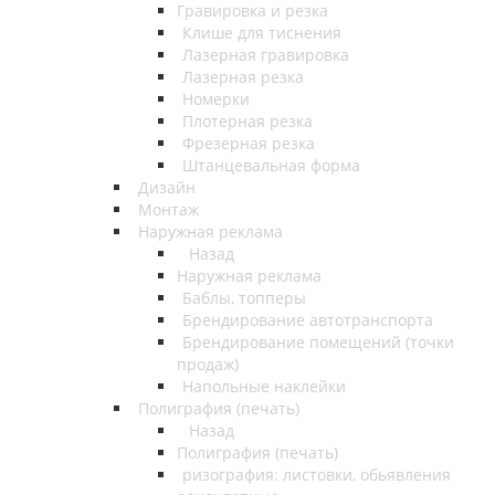
Гравировка и резка
Клише для тиснения
Лазерная гравировка
Лазерная резка
Номерки
Плотерная резка
Фрезерная резка
Штанцевальная форма
Дизайн
Монтаж
Наружная реклама
Назад
Наружная реклама
Баблы, топперы
Брендирование автотранспорта
Брендирование помещений (точки
продаж)
Напольные наклейки
Полиграфия (печать)
Назад
Полиграфия (печать)
ризография: листовки, обьявления