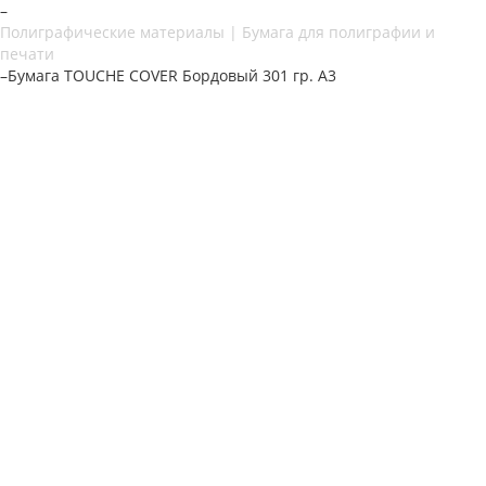
–
Полиграфические материалы | Бумага для полиграфии и
печати
–
Бумага TOUCHE COVER Бордовый 301 гр. А3