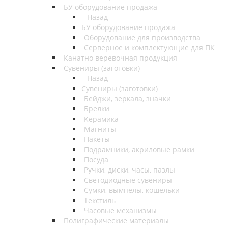
БУ оборудование продажа
Назад
БУ оборудование продажа
Оборудование для производства
Серверное и комплектующие для ПК
Канатно веревочная продукция
Сувениры (заготовки)
Назад
Сувениры (заготовки)
Бейджи, зеркала, значки
Брелки
Керамика
Магниты
Пакеты
Подрамники, акриловые рамки
Посуда
Ручки, диски, часы, пазлы
Светодиодные сувениры
Сумки, вымпелы, кошельки
Текстиль
Часовые механизмы
Полиграфические материалы