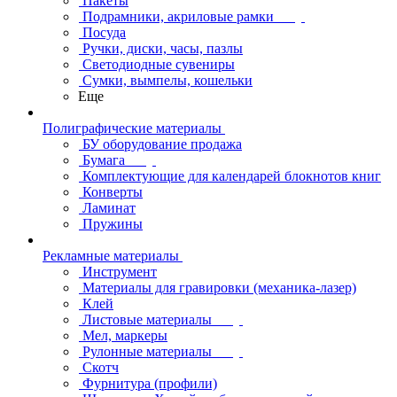
Пакеты
Подрамники, акриловые рамки
Посуда
Ручки, диски, часы, пазлы
Светодиодные сувениры
Сумки, вымпелы, кошельки
Еще
Полиграфические материалы
БУ оборудование продажа
Бумага
Комплектующие для календарей блокнотов книг
Конверты
Ламинат
Пружины
Рекламные материалы
Инструмент
Материалы для гравировки (механика-лазер)
Клей
Листовые материалы
Мел, маркеры
Рулонные материалы
Скотч
Фурнитура (профили)