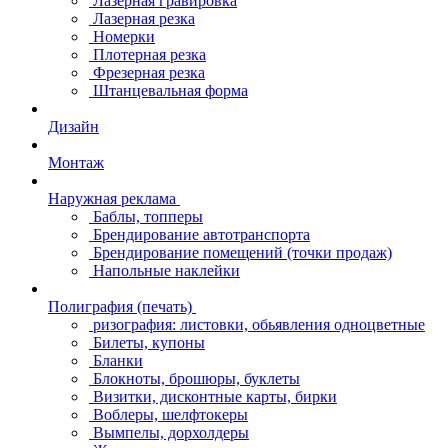
Лазерная гравировка
Лазерная резка
Номерки
Плотерная резка
Фрезерная резка
Штанцевальная форма
Дизайн
Монтаж
Наружная реклама
Баблы, топперы
Брендирование автотранспорта
Брендирование помещений (точки продаж)
Напольные наклейки
Полиграфия (печать)
ризография: листовки, обьявления одноцветные
Билеты, купоны
Бланки
Блокноты, брошюры, буклеты
Визитки, дисконтные карты, бирки
Воблеры, шелфтокеры
Вымпелы, дорхолдеры