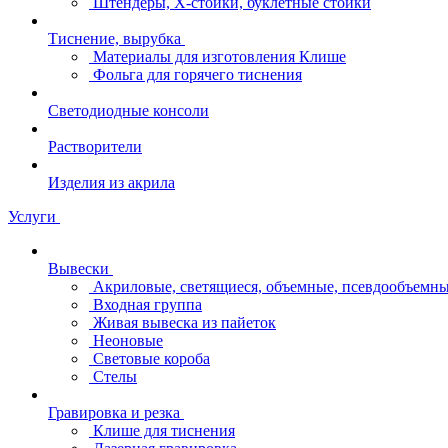
Штендеры, Х-стойки, буклетные стойки
Тиснение, вырубка
Материалы для изготовления Клише
Фольга для горячего тиснения
Светодиодные консоли
Растворители
Изделия из акрила
Услуги
Вывески
Акриловые, светящиеся, объемные, псевдообъемны
Входная группа
Живая вывеска из пайеток
Неоновые
Световые короба
Стелы
Гравировка и резка
Клише для тиснения