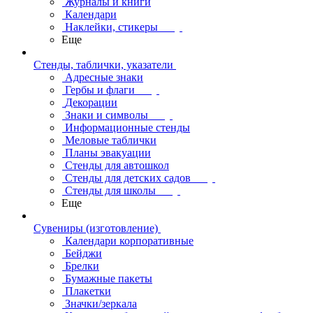
Журналы и книги
Календари
Наклейки, стикеры
Еще
Стенды, таблички, указатели
Адресные знаки
Гербы и флаги
Декорации
Знаки и символы
Информационные стенды
Меловые таблички
Планы эвакуации
Стенды для автошкол
Стенды для детских садов
Стенды для школы
Еще
Сувениры (изготовление)
Календари корпоративные
Бейджи
Брелки
Бумажные пакеты
Плакетки
Значки/зеркала