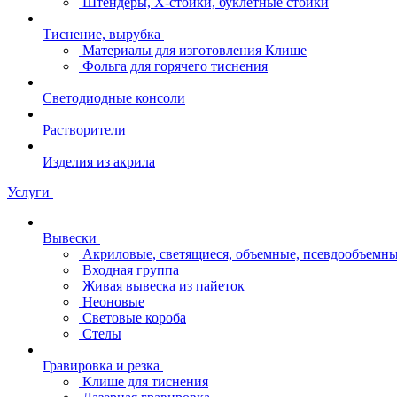
Штендеры, Х-стойки, буклетные стойки
Тиснение, вырубка
Материалы для изготовления Клише
Фольга для горячего тиснения
Светодиодные консоли
Растворители
Изделия из акрила
Услуги
Вывески
Акриловые, светящиеся, объемные, псевдообъемны
Входная группа
Живая вывеска из пайеток
Неоновые
Световые короба
Стелы
Гравировка и резка
Клише для тиснения