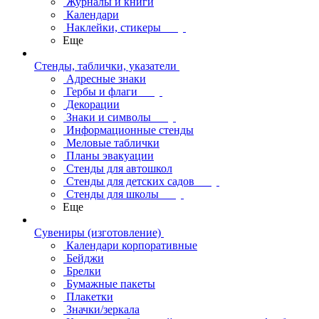
Журналы и книги
Календари
Наклейки, стикеры
Еще
Стенды, таблички, указатели
Адресные знаки
Гербы и флаги
Декорации
Знаки и символы
Информационные стенды
Меловые таблички
Планы эвакуации
Стенды для автошкол
Стенды для детских садов
Стенды для школы
Еще
Сувениры (изготовление)
Календари корпоративные
Бейджи
Брелки
Бумажные пакеты
Плакетки
Значки/зеркала