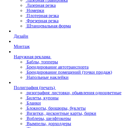
Лазерная гравировка
Лазерная резка
Номерки
Плотерная резка
Фрезерная резка
Штанцевальная форма
Дизайн
Монтаж
Наружная реклама
Баблы, топперы
Брендирование автотранспорта
Брендирование помещений (точки продаж)
Напольные наклейки
Полиграфия (печать)
ризография: листовки, обьявления одноцветные
Билеты, купоны
Бланки
Блокноты, брошюры, буклеты
Визитки, дисконтные карты, бирки
Воблеры, шелфтокеры
Вымпелы, дорхолдеры