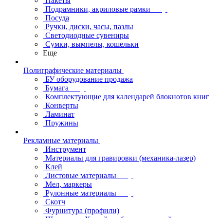
Пакеты
Подрамники, акриловые рамки
Посуда
Ручки, диски, часы, пазлы
Светодиодные сувениры
Сумки, вымпелы, кошельки
Еще
Полиграфические материалы
БУ оборудование продажа
Бумага
Комплектующие для календарей блокнотов книг
Конверты
Ламинат
Пружины
Рекламные материалы
Инструмент
Материалы для гравировки (механика-лазер)
Клей
Листовые материалы
Мел, маркеры
Рулонные материалы
Скотч
Фурнитура (профили)