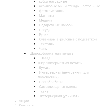
кубки наградные
акриловые мини стенды настольные
фотокристаллы
Магниты
Медали
Подарочные наборы
Посуда
Ручки
Сувениры акриловые с подсветкой
Текстиль
Часы
Широкоформатная печать
Назад
Широкоформатная печать
Бумага
Интерьерная (внутренняя для
помещений)
Постобработка
Самоклеящаяся пленка
Ткань
Экстерьерная (уличная)
Акции
Контакты