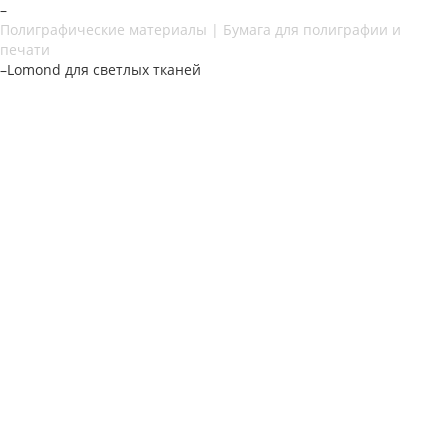
–
Полиграфические материалы | Бумага для полиграфии и
печати
–
Lomond для светлых тканей