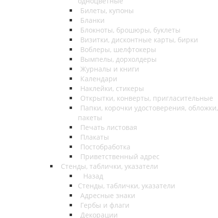
одноцветные
Билеты, купоны
Бланки
Блокноты, брошюры, буклеты
Визитки, дисконтные карты, бирки
Воблеры, шелфтокеры
Вымпелы, дорхолдеры
Журналы и книги
Календари
Наклейки, стикеры
Открытки, конверты, пригласительные
Папки, корочки удостоверения, обложки,
пакеты
Печать листовая
Плакаты
Постобработка
Приветственный адрес
Стенды, таблички, указатели
Назад
Стенды, таблички, указатели
Адресные знаки
Гербы и флаги
Декорации