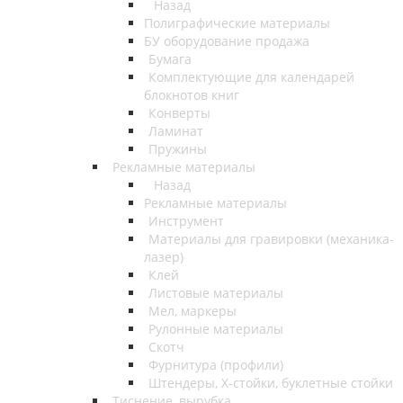
Назад
Полиграфические материалы
БУ оборудование продажа
Бумага
Комплектующие для календарей
блокнотов книг
Конверты
Ламинат
Пружины
Рекламные материалы
Назад
Рекламные материалы
Инструмент
Материалы для гравировки (механика-
лазер)
Клей
Листовые материалы
Мел, маркеры
Рулонные материалы
Скотч
Фурнитура (профили)
Штендеры, Х-стойки, буклетные стойки
Тиснение, вырубка