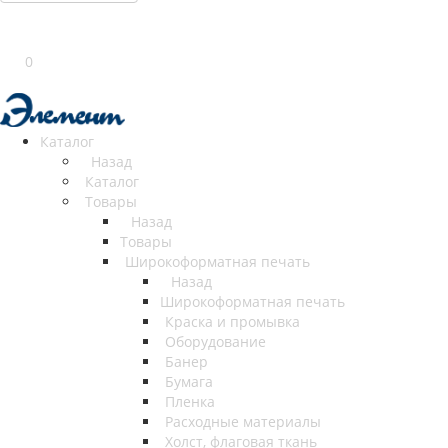
0
Каталог
Назад
Каталог
Товары
Назад
Товары
Широкоформатная печать
Назад
Широкоформатная печать
Краска и промывка
Оборудование
Банер
Бумага
Пленка
Расходные материалы
Холст, флаговая ткань