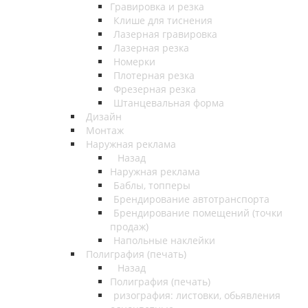
Гравировка и резка
Клише для тиснения
Лазерная гравировка
Лазерная резка
Номерки
Плотерная резка
Фрезерная резка
Штанцевальная форма
Дизайн
Монтаж
Наружная реклама
Назад
Наружная реклама
Баблы, топперы
Брендирование автотранспорта
Брендирование помещений (точки
продаж)
Напольные наклейки
Полиграфия (печать)
Назад
Полиграфия (печать)
ризография: листовки, обьявления