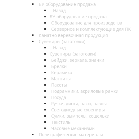
БУ оборудование продажа
Назад
БУ оборудование продажа
Оборудование для производства
Серверное и комплектующие для ПК
Канатно веревочная продукция
Сувениры (заготовки)
Назад
Сувениры (заготовки)
Бейджи, зеркала, значки
Брелки
Керамика
Магниты
Пакеты
Подрамники, акриловые рамки
Посуда
Ручки, диски, часы, пазлы
Светодиодные сувениры
Сумки, вымпелы, кошельки
Текстиль
Часовые механизмы
Полиграфические материалы