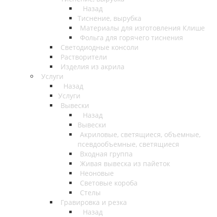
Назад
Тиснение, вырубка
Материалы для изготовления Клише
Фольга для горячего тиснения
Светодиодные консоли
Растворители
Изделия из акрила
Услуги
Назад
Услуги
Вывески
Назад
Вывески
Акриловые, светящиеся, объемные,
псевдообъемные, светящиеся
Входная группа
Живая вывеска из пайеток
Неоновые
Световые короба
Стелы
Гравировка и резка
Назад