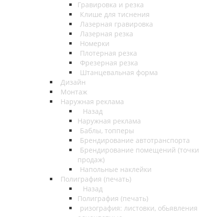
Гравировка и резка
Клише для тиснения
Лазерная гравировка
Лазерная резка
Номерки
Плотерная резка
Фрезерная резка
Штанцевальная форма
Дизайн
Монтаж
Наружная реклама
Назад
Наружная реклама
Баблы, топперы
Брендирование автотранспорта
Брендирование помещений (точки
продаж)
Напольные наклейки
Полиграфия (печать)
Назад
Полиграфия (печать)
ризография: листовки, обьявления