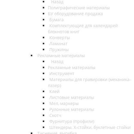
Назад
Полиграфические материалы
БУ оборудование продажа
Бумага
Комплектующие для календарей
блокнотов книг
Конверты
Ламинат
Пружины
Рекламные материалы
Назад
Рекламные материалы
Инструмент
Материалы для гравировки (механика-
лазер)
Клей
Листовые материалы
Мел, маркеры
Рулонные материалы
Скотч
Фурнитура (профили)
Штендеры, Х-стойки, буклетные стойки
Тиснение, вырубка