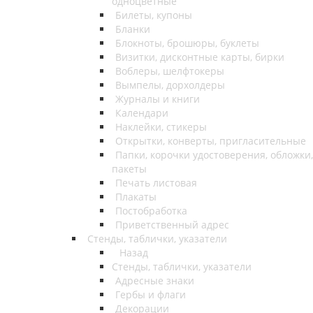
одноцветные
Билеты, купоны
Бланки
Блокноты, брошюры, буклеты
Визитки, дисконтные карты, бирки
Воблеры, шелфтокеры
Вымпелы, дорхолдеры
Журналы и книги
Календари
Наклейки, стикеры
Открытки, конверты, пригласительные
Папки, корочки удостоверения, обложки,
пакеты
Печать листовая
Плакаты
Постобработка
Приветственный адрес
Стенды, таблички, указатели
Назад
Стенды, таблички, указатели
Адресные знаки
Гербы и флаги
Декорации