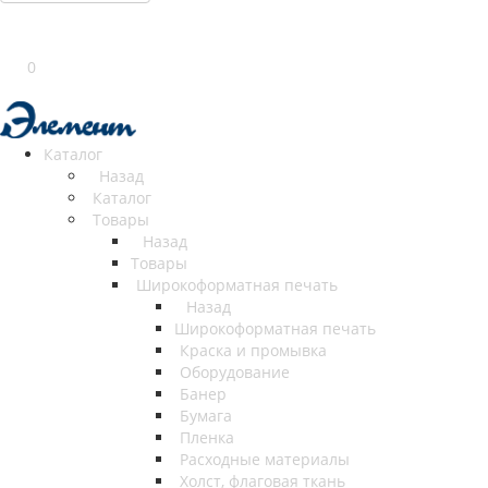
0
Каталог
Назад
Каталог
Товары
Назад
Товары
Широкоформатная печать
Назад
Широкоформатная печать
Краска и промывка
Оборудование
Банер
Бумага
Пленка
Расходные материалы
Холст, флаговая ткань