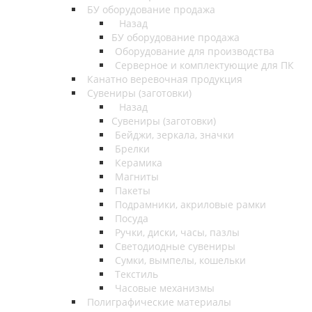
БУ оборудование продажа
Назад
БУ оборудование продажа
Оборудование для производства
Серверное и комплектующие для ПК
Канатно веревочная продукция
Сувениры (заготовки)
Назад
Сувениры (заготовки)
Бейджи, зеркала, значки
Брелки
Керамика
Магниты
Пакеты
Подрамники, акриловые рамки
Посуда
Ручки, диски, часы, пазлы
Светодиодные сувениры
Сумки, вымпелы, кошельки
Текстиль
Часовые механизмы
Полиграфические материалы