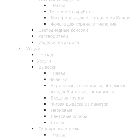
Назад
Тиснение, вырубка
Материалы для изготовления Клише
Фольга для горячего тиснения
Светодиодные консоли
Растворители
Изделия из акрила
Услуги
Назад
Услуги
Вывески
Назад
Вывески
Акриловые, светящиеся, объемные,
псевдообъемные, светящиеся
Входная группа
Живая вывеска из пайеток
Неоновые
Световые короба
Стелы
Гравировка и резка
Назад