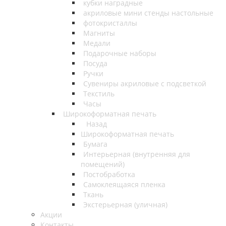
кубки наградные
акриловые мини стенды настольные
фотокристаллы
Магниты
Медали
Подарочные наборы
Посуда
Ручки
Сувениры акриловые с подсветкой
Текстиль
Часы
Широкоформатная печать
Назад
Широкоформатная печать
Бумага
Интерьерная (внутренняя для
помещений)
Постобработка
Самоклеящаяся пленка
Ткань
Экстерьерная (уличная)
Акции
Контакты