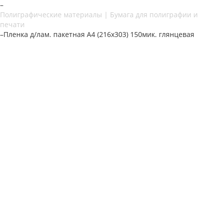
–
Полиграфические материалы | Бумага для полиграфии и
печати
–
Пленка д/лам. пакетная А4 (216х303) 150мик. глянцевая