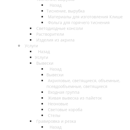
Назад
Тиснение, вырубка
Материалы для изготовления Клише
Фольга для горячего тиснения
Светодиодные консоли
Растворители
Изделия из акрила
Услуги
Назад
Услуги
Вывески
Назад
Вывески
Акриловые, светящиеся, объемные,
псевдообъемные, светящиеся
Входная группа
Живая вывеска из пайеток
Неоновые
Световые короба
Стелы
Гравировка и резка
Назад