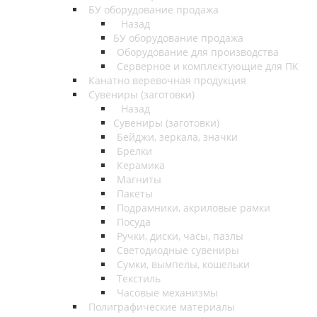
БУ оборудование продажа
Назад
БУ оборудование продажа
Оборудование для производства
Серверное и комплектующие для ПК
Канатно веревочная продукция
Сувениры (заготовки)
Назад
Сувениры (заготовки)
Бейджи, зеркала, значки
Брелки
Керамика
Магниты
Пакеты
Подрамники, акриловые рамки
Посуда
Ручки, диски, часы, пазлы
Светодиодные сувениры
Сумки, вымпелы, кошельки
Текстиль
Часовые механизмы
Полиграфические материалы