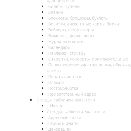
одноцветные
Билеты, купоны
Бланки
Блокноты, брошюры, буклеты
Визитки, дисконтные карты, бирки
Воблеры, шелфтокеры
Вымпелы, дорхолдеры
Журналы и книги
Календари
Наклейки, стикеры
Открытки, конверты, пригласительные
Папки, корочки удостоверения, обложки,
пакеты
Печать листовая
Плакаты
Постобработка
Приветственный адрес
Стенды, таблички, указатели
Назад
Стенды, таблички, указатели
Адресные знаки
Гербы и флаги
Декорации