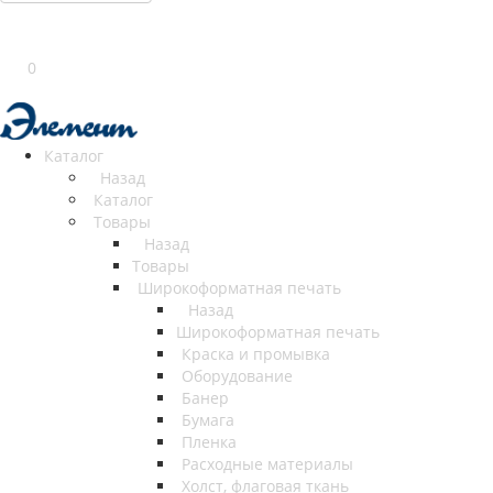
0
Каталог
Назад
Каталог
Товары
Назад
Товары
Широкоформатная печать
Назад
Широкоформатная печать
Краска и промывка
Оборудование
Банер
Бумага
Пленка
Расходные материалы
Холст, флаговая ткань