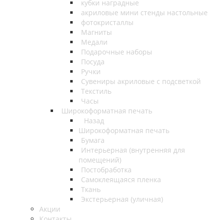
кубки наградные
акриловые мини стенды настольные
фотокристаллы
Магниты
Медали
Подарочные наборы
Посуда
Ручки
Сувениры акриловые с подсветкой
Текстиль
Часы
Широкоформатная печать
Назад
Широкоформатная печать
Бумага
Интерьерная (внутренняя для
помещений)
Постобработка
Самоклеящаяся пленка
Ткань
Экстерьерная (уличная)
Акции
Контакты