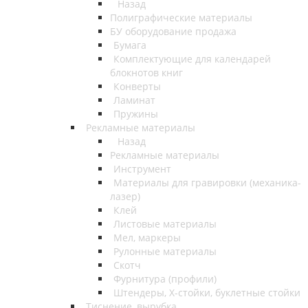
Назад
Полиграфические материалы
БУ оборудование продажа
Бумага
Комплектующие для календарей
блокнотов книг
Конверты
Ламинат
Пружины
Рекламные материалы
Назад
Рекламные материалы
Инструмент
Материалы для гравировки (механика-
лазер)
Клей
Листовые материалы
Мел, маркеры
Рулонные материалы
Скотч
Фурнитура (профили)
Штендеры, Х-стойки, буклетные стойки
Тиснение, вырубка