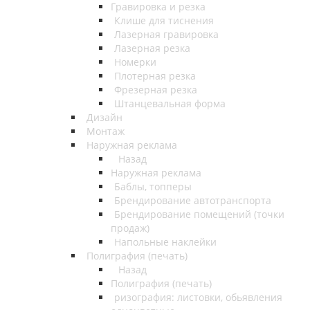
Гравировка и резка
Клише для тиснения
Лазерная гравировка
Лазерная резка
Номерки
Плотерная резка
Фрезерная резка
Штанцевальная форма
Дизайн
Монтаж
Наружная реклама
Назад
Наружная реклама
Баблы, топперы
Брендирование автотранспорта
Брендирование помещений (точки
продаж)
Напольные наклейки
Полиграфия (печать)
Назад
Полиграфия (печать)
ризография: листовки, обьявления