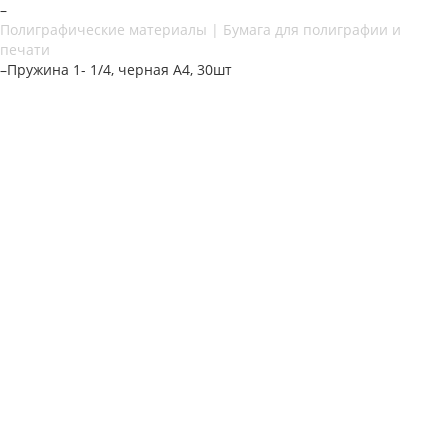
–
Полиграфические материалы | Бумага для полиграфии и
печати
–
Пружина 1- 1/4, черная А4, 30шт