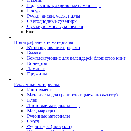
Пакеты
Подрамники, акриловые рамки
Посуда
Ручки, диски, часы, пазлы
Светодиодные сувениры
Сумки, вымпелы, кошельки
Еще
Полиграфические материалы
БУ оборудование продажа
Бумага
Комплектующие для календарей блокнотов книг
Конверты
Ламинат
Пружины
Рекламные материалы
Инструмент
Материалы для гравировки (механика-лазер)
Клей
Листовые материалы
Мел, маркеры
Рулонные материалы
Скотч
Фурнитура (профили)