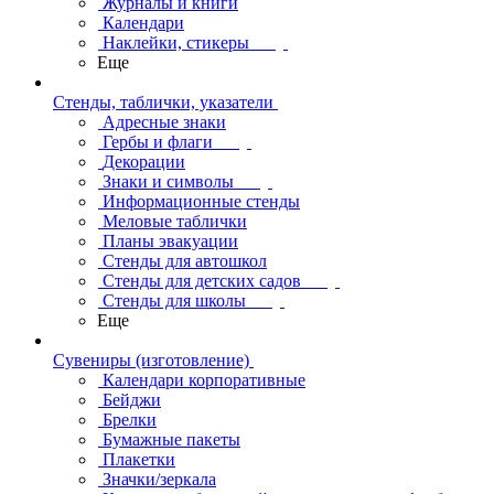
Журналы и книги
Календари
Наклейки, стикеры
Еще
Стенды, таблички, указатели
Адресные знаки
Гербы и флаги
Декорации
Знаки и символы
Информационные стенды
Меловые таблички
Планы эвакуации
Стенды для автошкол
Стенды для детских садов
Стенды для школы
Еще
Сувениры (изготовление)
Календари корпоративные
Бейджи
Брелки
Бумажные пакеты
Плакетки
Значки/зеркала