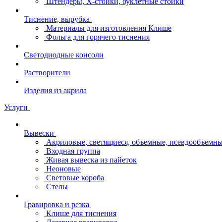
Штендеры, Х-стойки, буклетные стойки
Тиснение, вырубка
Материалы для изготовления Клише
Фольга для горячего тиснения
Светодиодные консоли
Растворители
Изделия из акрила
Услуги
Вывески
Акриловые, светящиеся, объемные, псевдообъемны
Входная группа
Живая вывеска из пайеток
Неоновые
Световые короба
Стелы
Гравировка и резка
Клише для тиснения