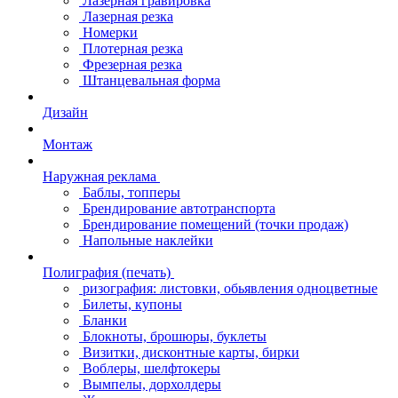
Лазерная гравировка
Лазерная резка
Номерки
Плотерная резка
Фрезерная резка
Штанцевальная форма
Дизайн
Монтаж
Наружная реклама
Баблы, топперы
Брендирование автотранспорта
Брендирование помещений (точки продаж)
Напольные наклейки
Полиграфия (печать)
ризография: листовки, обьявления одноцветные
Билеты, купоны
Бланки
Блокноты, брошюры, буклеты
Визитки, дисконтные карты, бирки
Воблеры, шелфтокеры
Вымпелы, дорхолдеры