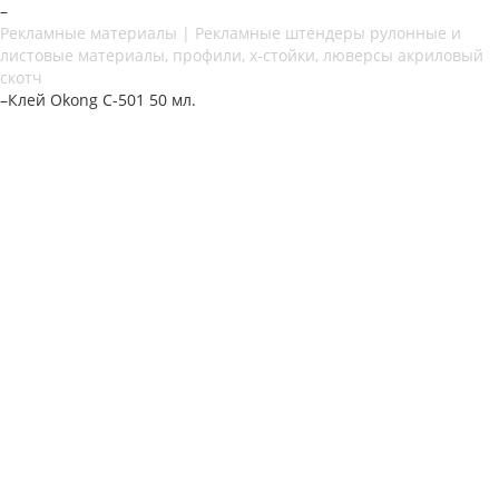
–
Рекламные материалы | Рекламные штендеры рулонные и
листовые материалы, профили, х-стойки, люверсы акриловый
скотч
–
Клей Okong С-501 50 мл.