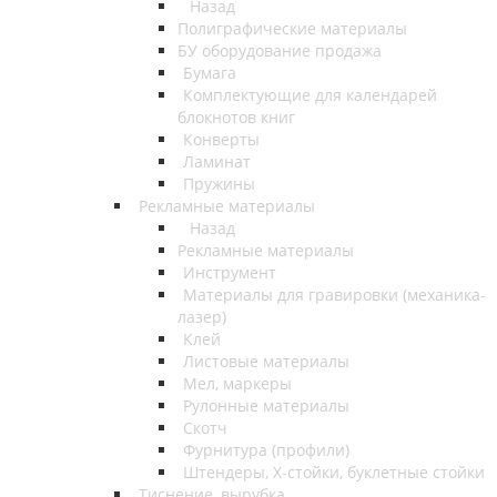
Назад
Полиграфические материалы
БУ оборудование продажа
Бумага
Комплектующие для календарей
блокнотов книг
Конверты
Ламинат
Пружины
Рекламные материалы
Назад
Рекламные материалы
Инструмент
Материалы для гравировки (механика-
лазер)
Клей
Листовые материалы
Мел, маркеры
Рулонные материалы
Скотч
Фурнитура (профили)
Штендеры, Х-стойки, буклетные стойки
Тиснение, вырубка