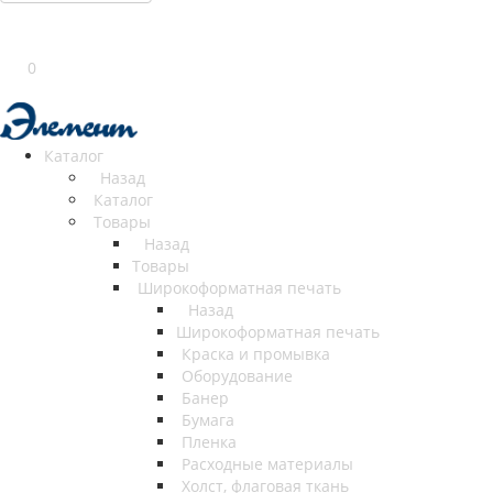
0
Каталог
Назад
Каталог
Товары
Назад
Товары
Широкоформатная печать
Назад
Широкоформатная печать
Краска и промывка
Оборудование
Банер
Бумага
Пленка
Расходные материалы
Холст, флаговая ткань