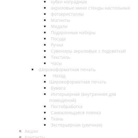
кубки наградные
акриловые мини стенды настольные
фотокристаллы
Магниты
Медали
Подарочные наборы
Посуда
Ручки
Сувениры акриловые с подсветкой
Текстиль
Часы
Широкоформатная печать
Назад
Широкоформатная печать
Бумага
Интерьерная (внутренняя для
помещений)
Постобработка
Самоклеящаяся пленка
Ткань
Экстерьерная (уличная)
Акции
Контакты