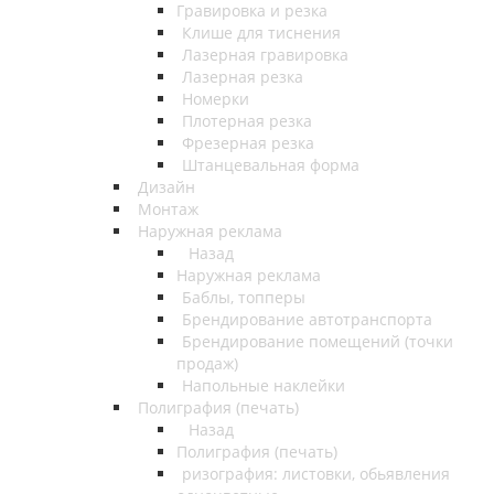
Гравировка и резка
Клише для тиснения
Лазерная гравировка
Лазерная резка
Номерки
Плотерная резка
Фрезерная резка
Штанцевальная форма
Дизайн
Монтаж
Наружная реклама
Назад
Наружная реклама
Баблы, топперы
Брендирование автотранспорта
Брендирование помещений (точки
продаж)
Напольные наклейки
Полиграфия (печать)
Назад
Полиграфия (печать)
ризография: листовки, обьявления