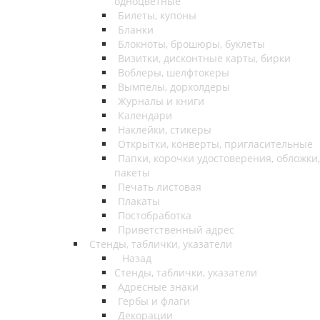
одноцветные
Билеты, купоны
Бланки
Блокноты, брошюры, буклеты
Визитки, дисконтные карты, бирки
Воблеры, шелфтокеры
Вымпелы, дорхолдеры
Журналы и книги
Календари
Наклейки, стикеры
Открытки, конверты, пригласительные
Папки, корочки удостоверения, обложки,
пакеты
Печать листовая
Плакаты
Постобработка
Приветственный адрес
Стенды, таблички, указатели
Назад
Стенды, таблички, указатели
Адресные знаки
Гербы и флаги
Декорации