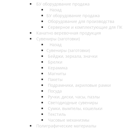
БУ оборудование продажа
Назад
БУ оборудование продажа
Оборудование для производства
Серверное и комплектующие для ПК
Канатно веревочная продукция
Сувениры (заготовки)
Назад
Сувениры (заготовки)
Бейджи, зеркала, значки
Брелки
Керамика
Магниты
Пакеты
Подрамники, акриловые рамки
Посуда
Ручки, диски, часы, пазлы
Светодиодные сувениры
Сумки, вымпелы, кошельки
Текстиль
Часовые механизмы
Полиграфические материалы