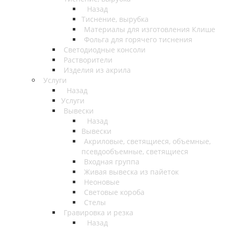
Назад
Тиснение, вырубка
Материалы для изготовления Клише
Фольга для горячего тиснения
Светодиодные консоли
Растворители
Изделия из акрила
Услуги
Назад
Услуги
Вывески
Назад
Вывески
Акриловые, светящиеся, объемные,
псевдообъемные, светящиеся
Входная группа
Живая вывеска из пайеток
Неоновые
Световые короба
Стелы
Гравировка и резка
Назад