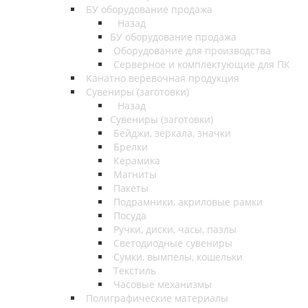
БУ оборудование продажа
Назад
БУ оборудование продажа
Оборудование для производства
Серверное и комплектующие для ПК
Канатно веревочная продукция
Сувениры (заготовки)
Назад
Сувениры (заготовки)
Бейджи, зеркала, значки
Брелки
Керамика
Магниты
Пакеты
Подрамники, акриловые рамки
Посуда
Ручки, диски, часы, пазлы
Светодиодные сувениры
Сумки, вымпелы, кошельки
Текстиль
Часовые механизмы
Полиграфические материалы