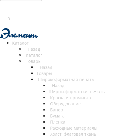
0
Каталог
Назад
Каталог
Товары
Назад
Товары
Широкоформатная печать
Назад
Широкоформатная печать
Краска и промывка
Оборудование
Банер
Бумага
Пленка
Расходные материалы
Холст, флаговая ткань