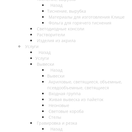
Назад
Тиснение, вырубка
Материалы для изготовления Клише
Фольга для горячего тиснения
Светодиодные консоли
Растворители
Изделия из акрила
Услуги
Назад
Услуги
Вывески
Назад
Вывески
Акриловые, светящиеся, объемные,
псевдообъемные, светящиеся
Входная группа
Живая вывеска из пайеток
Неоновые
Световые короба
Стелы
Гравировка и резка
Назад