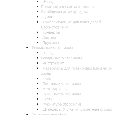
Назад
Полиграфические материалы
БУ оборудование продажа
Бумага
Комплектующие для календарей
блокнотов книг
Конверты
Ламинат
Пружины
Рекламные материалы
Назад
Рекламные материалы
Инструмент
Материалы для гравировки (механика-
лазер)
Клей
Листовые материалы
Мел, маркеры
Рулонные материалы
Скотч
Фурнитура (профили)
Штендеры, Х-стойки, буклетные стойки
Тиснение, вырубка