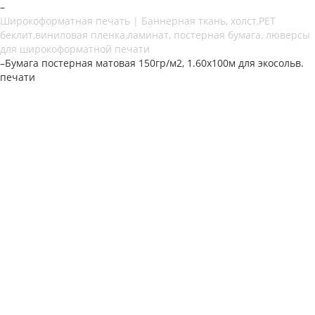
–
Широкоформатная печать | Баннерная ткань, холст,PET
беклит,виниловая пленка,ламинат, постерная бумага, люверсы
для широкоформатной печати
–
Бумага постерная матовая 150гр/м2, 1.60х100м для экосольв.
печати