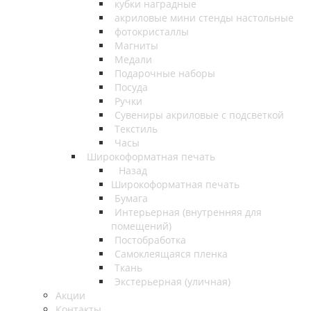
кубки наградные
акриловые мини стенды настольные
фотокристаллы
Магниты
Медали
Подарочные наборы
Посуда
Ручки
Сувениры акриловые с подсветкой
Текстиль
Часы
Широкоформатная печать
Назад
Широкоформатная печать
Бумага
Интерьерная (внутренняя для
помещений)
Постобработка
Самоклеящаяся пленка
Ткань
Экстерьерная (уличная)
Акции
Контакты