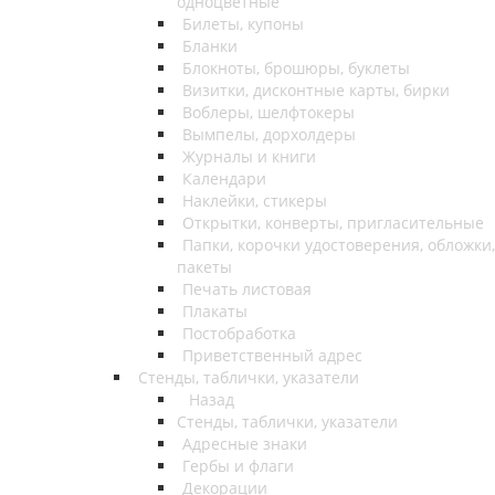
одноцветные
Билеты, купоны
Бланки
Блокноты, брошюры, буклеты
Визитки, дисконтные карты, бирки
Воблеры, шелфтокеры
Вымпелы, дорхолдеры
Журналы и книги
Календари
Наклейки, стикеры
Открытки, конверты, пригласительные
Папки, корочки удостоверения, обложки,
пакеты
Печать листовая
Плакаты
Постобработка
Приветственный адрес
Стенды, таблички, указатели
Назад
Стенды, таблички, указатели
Адресные знаки
Гербы и флаги
Декорации