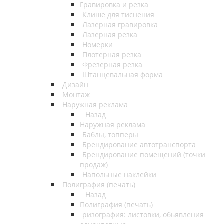
Гравировка и резка
Клише для тиснения
Лазерная гравировка
Лазерная резка
Номерки
Плотерная резка
Фрезерная резка
Штанцевальная форма
Дизайн
Монтаж
Наружная реклама
Назад
Наружная реклама
Баблы, топперы
Брендирование автотранспорта
Брендирование помещений (точки
продаж)
Напольные наклейки
Полиграфия (печать)
Назад
Полиграфия (печать)
ризография: листовки, обьявления