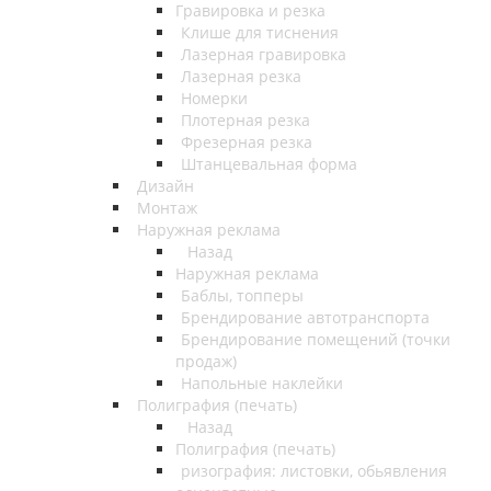
Гравировка и резка
Клише для тиснения
Лазерная гравировка
Лазерная резка
Номерки
Плотерная резка
Фрезерная резка
Штанцевальная форма
Дизайн
Монтаж
Наружная реклама
Назад
Наружная реклама
Баблы, топперы
Брендирование автотранспорта
Брендирование помещений (точки
продаж)
Напольные наклейки
Полиграфия (печать)
Назад
Полиграфия (печать)
ризография: листовки, обьявления