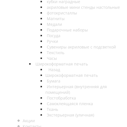
кубки наградные
акриловые мини стенды настольные
фотокристаллы
Магниты
Медали
Подарочные наборы
Посуда
Ручки
Сувениры акриловые с подсветкой
Текстиль
Часы
Широкоформатная печать
Назад
Широкоформатная печать
Бумага
Интерьерная (внутренняя для
помещений)
Постобработка
Самоклеящаяся пленка
Ткань
Экстерьерная (уличная)
Акции
Контакты