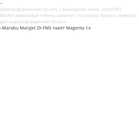
–
Широкоформатная печать | Баннерная ткань, холст,PET
беклит,виниловая пленка,ламинат, постерная бумага, люверсы
для широкоформатной печати
–
Marabu MaryJet DI-FMS пакет Magenta 1л