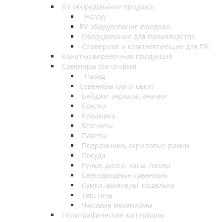
БУ оборудование продажа
Назад
БУ оборудование продажа
Оборудование для производства
Серверное и комплектующие для ПК
Канатно веревочная продукция
Сувениры (заготовки)
Назад
Сувениры (заготовки)
Бейджи, зеркала, значки
Брелки
Керамика
Магниты
Пакеты
Подрамники, акриловые рамки
Посуда
Ручки, диски, часы, пазлы
Светодиодные сувениры
Сумки, вымпелы, кошельки
Текстиль
Часовые механизмы
Полиграфические материалы