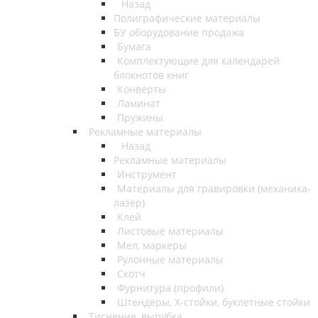
Назад
Полиграфические материалы
БУ оборудование продажа
Бумага
Комплектующие для календарей
блокнотов книг
Конверты
Ламинат
Пружины
Рекламные материалы
Назад
Рекламные материалы
Инструмент
Материалы для гравировки (механика-
лазер)
Клей
Листовые материалы
Мел, маркеры
Рулонные материалы
Скотч
Фурнитура (профили)
Штендеры, Х-стойки, буклетные стойки
Тиснение, вырубка