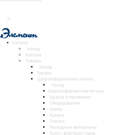
0
Каталог
Назад
Каталог
Товары
Назад
Товары
Широкоформатная печать
Назад
Широкоформатная печать
Краска и промывка
Оборудование
Банер
Бумага
Пленка
Расходные материалы
Холст, флаговая ткань