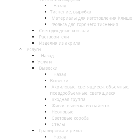
Назад
Тиснение, вырубка
Материалы для изготовления Клише
Фольга для горячего тиснения
Светодиодные консоли
Растворители
Изделия из акрила
Услуги
Назад
Услуги
Вывески
Назад
Вывески
Акриловые, светящиеся, объемные,
псевдообъемные, светящиеся
Входная группа
Живая вывеска из пайеток
Неоновые
Световые короба
Стелы
Гравировка и резка
Назад