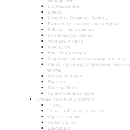
одноцветные
Билеты, купоны
Бланки
Блокноты, брошюры, буклеты
Визитки, дисконтные карты, бирки
Воблеры, шелфтокеры
Вымпелы, дорхолдеры
Журналы и книги
Календари
Наклейки, стикеры
Открытки, конверты, пригласительные
Папки, корочки удостоверения, обложки,
пакеты
Печать листовая
Плакаты
Постобработка
Приветственный адрес
Стенды, таблички, указатели
Назад
Стенды, таблички, указатели
Адресные знаки
Гербы и флаги
Декорации