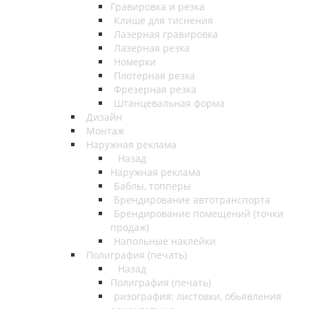
Гравировка и резка
Клише для тиснения
Лазерная гравировка
Лазерная резка
Номерки
Плотерная резка
Фрезерная резка
Штанцевальная форма
Дизайн
Монтаж
Наружная реклама
Назад
Наружная реклама
Баблы, топперы
Брендирование автотранспорта
Брендирование помещений (точки
продаж)
Напольные наклейки
Полиграфия (печать)
Назад
Полиграфия (печать)
ризография: листовки, обьявления