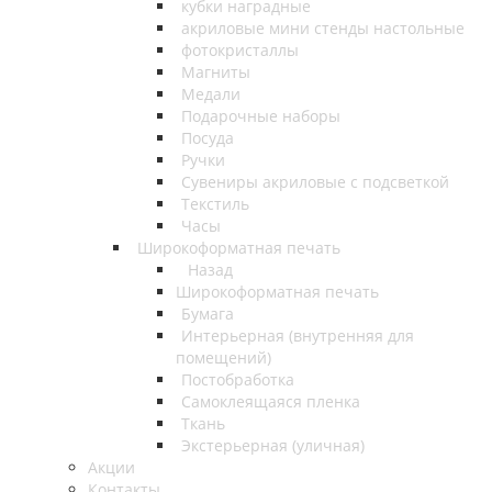
кубки наградные
акриловые мини стенды настольные
фотокристаллы
Магниты
Медали
Подарочные наборы
Посуда
Ручки
Сувениры акриловые с подсветкой
Текстиль
Часы
Широкоформатная печать
Назад
Широкоформатная печать
Бумага
Интерьерная (внутренняя для
помещений)
Постобработка
Самоклеящаяся пленка
Ткань
Экстерьерная (уличная)
Акции
Контакты