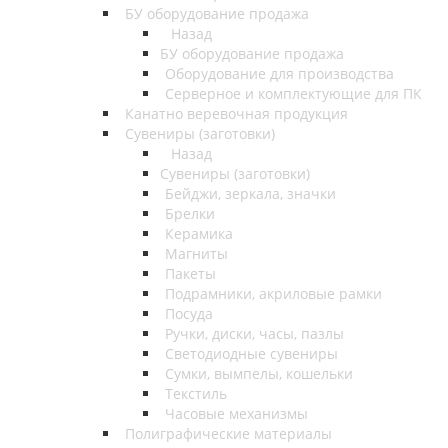
БУ оборудование продажа
Назад
БУ оборудование продажа
Оборудование для производства
Серверное и комплектующие для ПК
Канатно веревочная продукция
Сувениры (заготовки)
Назад
Сувениры (заготовки)
Бейджи, зеркала, значки
Брелки
Керамика
Магниты
Пакеты
Подрамники, акриловые рамки
Посуда
Ручки, диски, часы, пазлы
Светодиодные сувениры
Сумки, вымпелы, кошельки
Текстиль
Часовые механизмы
Полиграфические материалы