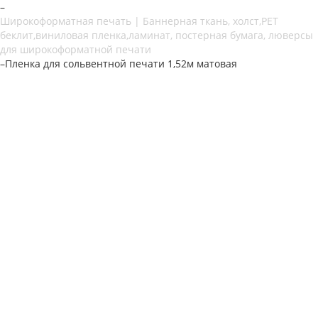
–
Широкоформатная печать | Баннерная ткань, холст,PET
беклит,виниловая пленка,ламинат, постерная бумага, люверсы
для широкоформатной печати
–
Пленка для сольвентной печати 1,52м матовая