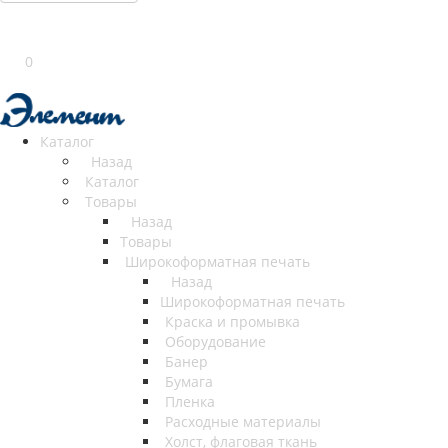
0
Каталог
Назад
Каталог
Товары
Назад
Товары
Широкоформатная печать
Назад
Широкоформатная печать
Краска и промывка
Оборудование
Банер
Бумага
Пленка
Расходные материалы
Холст, флаговая ткань