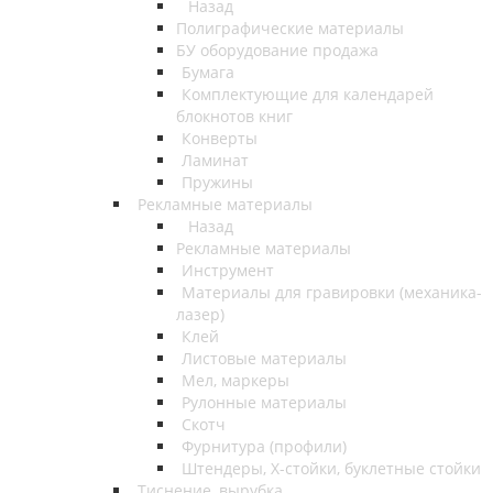
Назад
Полиграфические материалы
БУ оборудование продажа
Бумага
Комплектующие для календарей
блокнотов книг
Конверты
Ламинат
Пружины
Рекламные материалы
Назад
Рекламные материалы
Инструмент
Материалы для гравировки (механика-
лазер)
Клей
Листовые материалы
Мел, маркеры
Рулонные материалы
Скотч
Фурнитура (профили)
Штендеры, Х-стойки, буклетные стойки
Тиснение, вырубка