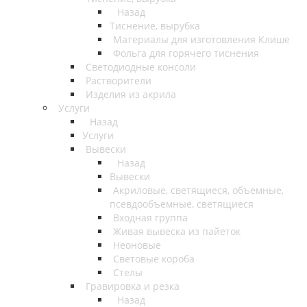
Назад
Тиснение, вырубка
Материалы для изготовления Клише
Фольга для горячего тиснения
Светодиодные консоли
Растворители
Изделия из акрила
Услуги
Назад
Услуги
Вывески
Назад
Вывески
Акриловые, светящиеся, объемные,
псевдообъемные, светящиеся
Входная группа
Живая вывеска из пайеток
Неоновые
Световые короба
Стелы
Гравировка и резка
Назад