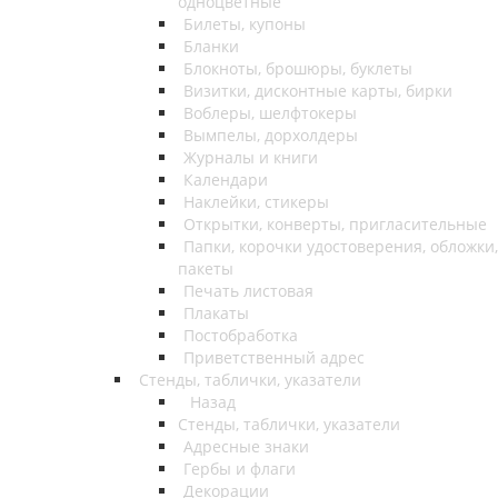
одноцветные
Билеты, купоны
Бланки
Блокноты, брошюры, буклеты
Визитки, дисконтные карты, бирки
Воблеры, шелфтокеры
Вымпелы, дорхолдеры
Журналы и книги
Календари
Наклейки, стикеры
Открытки, конверты, пригласительные
Папки, корочки удостоверения, обложки,
пакеты
Печать листовая
Плакаты
Постобработка
Приветственный адрес
Стенды, таблички, указатели
Назад
Стенды, таблички, указатели
Адресные знаки
Гербы и флаги
Декорации