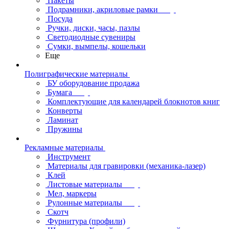
Пакеты
Подрамники, акриловые рамки
Посуда
Ручки, диски, часы, пазлы
Светодиодные сувениры
Сумки, вымпелы, кошельки
Еще
Полиграфические материалы
БУ оборудование продажа
Бумага
Комплектующие для календарей блокнотов книг
Конверты
Ламинат
Пружины
Рекламные материалы
Инструмент
Материалы для гравировки (механика-лазер)
Клей
Листовые материалы
Мел, маркеры
Рулонные материалы
Скотч
Фурнитура (профили)