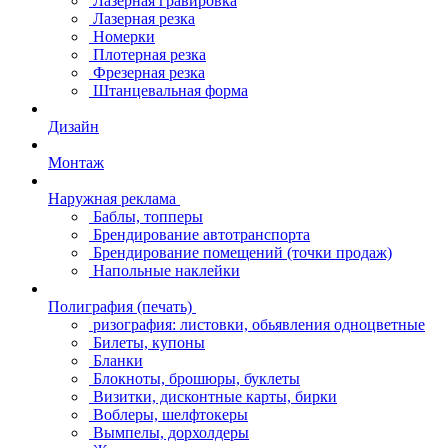
Лазерная гравировка
Лазерная резка
Номерки
Плотерная резка
Фрезерная резка
Штанцевальная форма
Дизайн
Монтаж
Наружная реклама
Баблы, топперы
Брендирование автотранспорта
Брендирование помещений (точки продаж)
Напольные наклейки
Полиграфия (печать)
ризография: листовки, обьявления одноцветные
Билеты, купоны
Бланки
Блокноты, брошюры, буклеты
Визитки, дисконтные карты, бирки
Воблеры, шелфтокеры
Вымпелы, дорхолдеры