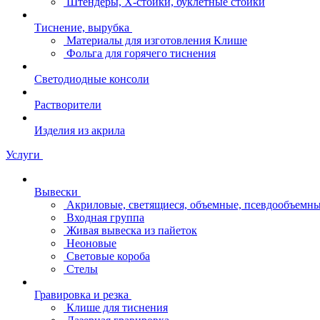
Штендеры, Х-стойки, буклетные стойки
Тиснение, вырубка
Материалы для изготовления Клише
Фольга для горячего тиснения
Светодиодные консоли
Растворители
Изделия из акрила
Услуги
Вывески
Акриловые, светящиеся, объемные, псевдообъемны
Входная группа
Живая вывеска из пайеток
Неоновые
Световые короба
Стелы
Гравировка и резка
Клише для тиснения