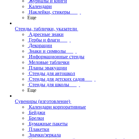
Журналы и книги
Календари
Наклейки, стикеры
Еще
Стенды, таблички, указатели
Адресные знаки
Гербы и флаги
Декорации
Знаки и символы
Информационные стенды
Меловые таблички
Планы эвакуации
Стенды для автошкол
Стенды для детских садов
Стенды для школы
Еще
Сувениры (изготовление)
Календари корпоративные
Бейджи
Брелки
Бумажные пакеты
Плакетки
Значки/зеркала