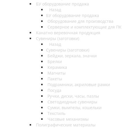
БУ оборудование продажа
Назад
БУ оборудование продажа
Оборудование для производства
Серверное и комплектующие для ПК
Канатно веревочная продукция
Сувениры (заготовки)
Назад
Сувениры (заготовки)
Бейджи, зеркала, значки
Брелки
Керамика
Магниты
Пакеты
Подрамники, акриловые рамки
Посуда
Ручки, диски, часы, пазлы
Светодиодные сувениры
Сумки, вымпелы, кошельки
Текстиль
Часовые механизмы
Полиграфические материалы