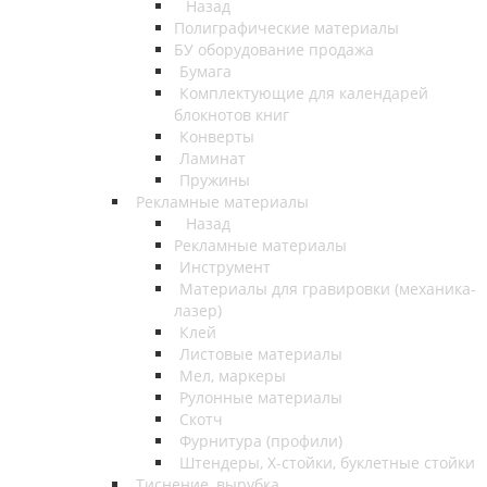
Назад
Полиграфические материалы
БУ оборудование продажа
Бумага
Комплектующие для календарей
блокнотов книг
Конверты
Ламинат
Пружины
Рекламные материалы
Назад
Рекламные материалы
Инструмент
Материалы для гравировки (механика-
лазер)
Клей
Листовые материалы
Мел, маркеры
Рулонные материалы
Скотч
Фурнитура (профили)
Штендеры, Х-стойки, буклетные стойки
Тиснение, вырубка