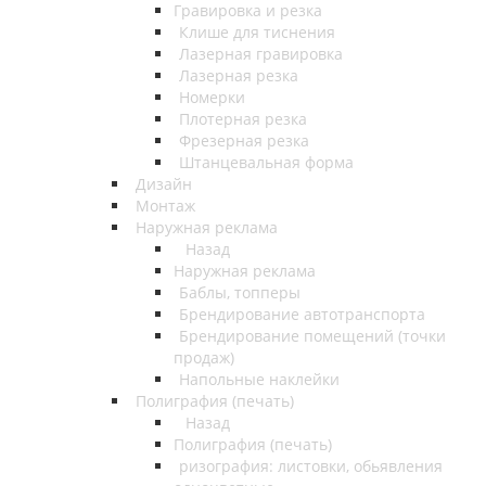
Гравировка и резка
Клише для тиснения
Лазерная гравировка
Лазерная резка
Номерки
Плотерная резка
Фрезерная резка
Штанцевальная форма
Дизайн
Монтаж
Наружная реклама
Назад
Наружная реклама
Баблы, топперы
Брендирование автотранспорта
Брендирование помещений (точки
продаж)
Напольные наклейки
Полиграфия (печать)
Назад
Полиграфия (печать)
ризография: листовки, обьявления