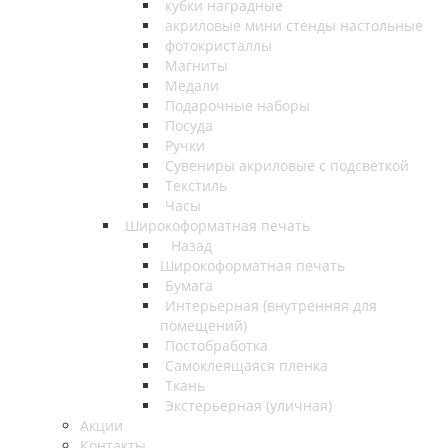
кубки наградные
акриловые мини стенды настольные
фотокристаллы
Магниты
Медали
Подарочные наборы
Посуда
Ручки
Сувениры акриловые с подсветкой
Текстиль
Часы
Широкоформатная печать
Назад
Широкоформатная печать
Бумага
Интерьерная (внутренняя для
помещений)
Постобработка
Самоклеящаяся пленка
Ткань
Экстерьерная (уличная)
Акции
Контакты