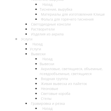
Назад
Тиснение, вырубка
Материалы для изготовления Клише
Фольга для горячего тиснения
Светодиодные консоли
Растворители
Изделия из акрила
Услуги
Назад
Услуги
Вывески
Назад
Вывески
Акриловые, светящиеся, объемные,
псевдообъемные, светящиеся
Входная группа
Живая вывеска из пайеток
Неоновые
Световые короба
Стелы
Гравировка и резка
Назад