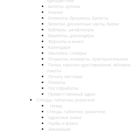
одноцветные
Билеты, купоны
Бланки
Блокноты, брошюры, буклеты
Визитки, дисконтные карты, бирки
Воблеры, шелфтокеры
Вымпелы, дорхолдеры
Журналы и книги
Календари
Наклейки, стикеры
Открытки, конверты, пригласительные
Папки, корочки удостоверения, обложки,
пакеты
Печать листовая
Плакаты
Постобработка
Приветственный адрес
Стенды, таблички, указатели
Назад
Стенды, таблички, указатели
Адресные знаки
Гербы и флаги
Декорации