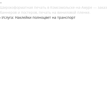
–
Широкоформатная печать в Комсомольске-на-Амуре — заказ
баннеров и постеров, печать на виниловой пленке.
–
Услуга: Наклейки полноцвет на транспорт