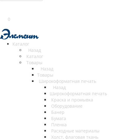
0
Каталог
Назад
Каталог
Товары
Назад
Товары
Широкоформатная печать
Назад
Широкоформатная печать
Краска и промывка
Оборудование
Банер
Бумага
Пленка
Расходные материалы
Холст, флаговая ткань