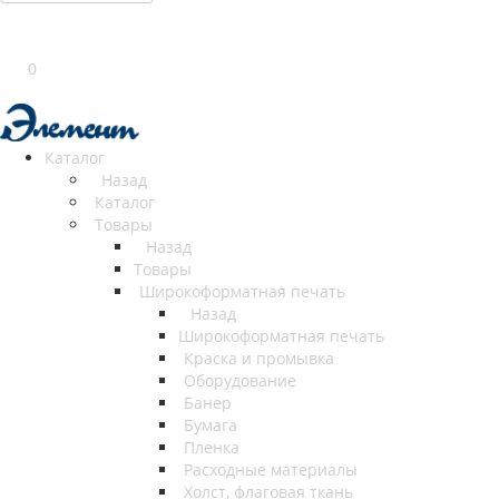
0
Каталог
Назад
Каталог
Товары
Назад
Товары
Широкоформатная печать
Назад
Широкоформатная печать
Краска и промывка
Оборудование
Банер
Бумага
Пленка
Расходные материалы
Холст, флаговая ткань