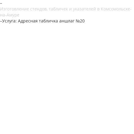
–
Изготовление стендов, табличек и указателей в Комсомольске-
на-Амуре
–
Услуга: Адресная табличка аншлаг №20