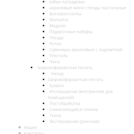
кубки наградные
акриловые мини стенды настольные
фотокристаллы
Магниты
Медали
Подарочные наборы
Посуда
Ручки
Сувениры акриловые с подсветкой
Текстиль
Часы
Широкоформатная печать
Назад
Широкоформатная печать
Бумага
Интерьерная (внутренняя для
помещений)
Постобработка
Самоклеящаяся пленка
Ткань
Экстерьерная (уличная)
Акции
Контакты