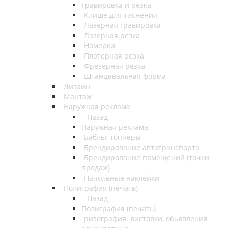
Гравировка и резка
Клише для тиснения
Лазерная гравировка
Лазерная резка
Номерки
Плотерная резка
Фрезерная резка
Штанцевальная форма
Дизайн
Монтаж
Наружная реклама
Назад
Наружная реклама
Баблы, топперы
Брендирование автотранспорта
Брендирование помещений (точки
продаж)
Напольные наклейки
Полиграфия (печать)
Назад
Полиграфия (печать)
ризография: листовки, обьявления