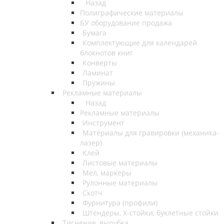
Назад
Полиграфические материалы
БУ оборудование продажа
Бумага
Комплектующие для календарей
блокнотов книг
Конверты
Ламинат
Пружины
Рекламные материалы
Назад
Рекламные материалы
Инструмент
Материалы для гравировки (механика-
лазер)
Клей
Листовые материалы
Мел, маркеры
Рулонные материалы
Скотч
Фурнитура (профили)
Штендеры, Х-стойки, буклетные стойки
Тиснение, вырубка