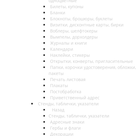
одноцветные
Билеты, купоны
Бланки
Блокноты, брошюры, буклеты
Визитки, дисконтные карты, бирки
Воблеры, шелфтокеры
Вымпелы, дорхолдеры
Журналы и книги
Календари
Наклейки, стикеры
Открытки, конверты, пригласительные
Папки, корочки удостоверения, обложки,
пакеты
Печать листовая
Плакаты
Постобработка
Приветственный адрес
Стенды, таблички, указатели
Назад
Стенды, таблички, указатели
Адресные знаки
Гербы и флаги
Декорации