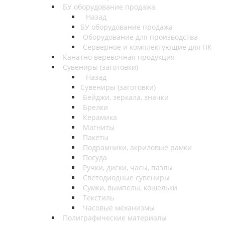
БУ оборудование продажа
Назад
БУ оборудование продажа
Оборудование для производства
Серверное и комплектующие для ПК
Канатно веревочная продукция
Сувениры (заготовки)
Назад
Сувениры (заготовки)
Бейджи, зеркала, значки
Брелки
Керамика
Магниты
Пакеты
Подрамники, акриловые рамки
Посуда
Ручки, диски, часы, пазлы
Светодиодные сувениры
Сумки, вымпелы, кошельки
Текстиль
Часовые механизмы
Полиграфические материалы