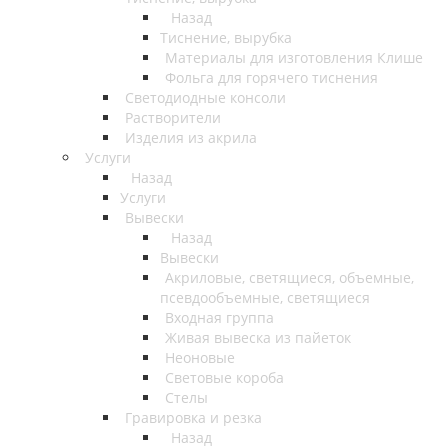
Назад
Тиснение, вырубка
Материалы для изготовления Клише
Фольга для горячего тиснения
Светодиодные консоли
Растворители
Изделия из акрила
Услуги
Назад
Услуги
Вывески
Назад
Вывески
Акриловые, светящиеся, объемные,
псевдообъемные, светящиеся
Входная группа
Живая вывеска из пайеток
Неоновые
Световые короба
Стелы
Гравировка и резка
Назад