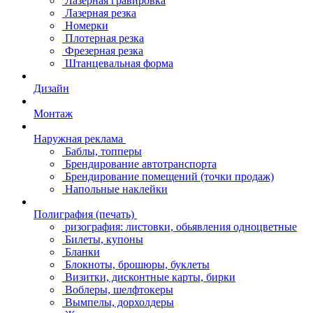
Лазерная гравировка
Лазерная резка
Номерки
Плотерная резка
Фрезерная резка
Штанцевальная форма
Дизайн
Монтаж
Наружная реклама
Баблы, топперы
Брендирование автотранспорта
Брендирование помещений (точки продаж)
Напольные наклейки
Полиграфия (печать)
ризография: листовки, обьявления одноцветные
Билеты, купоны
Бланки
Блокноты, брошюры, буклеты
Визитки, дисконтные карты, бирки
Воблеры, шелфтокеры
Вымпелы, дорхолдеры