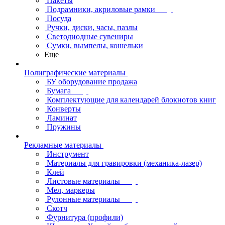
Пакеты
Подрамники, акриловые рамки
Посуда
Ручки, диски, часы, пазлы
Светодиодные сувениры
Сумки, вымпелы, кошельки
Еще
Полиграфические материалы
БУ оборудование продажа
Бумага
Комплектующие для календарей блокнотов книг
Конверты
Ламинат
Пружины
Рекламные материалы
Инструмент
Материалы для гравировки (механика-лазер)
Клей
Листовые материалы
Мел, маркеры
Рулонные материалы
Скотч
Фурнитура (профили)