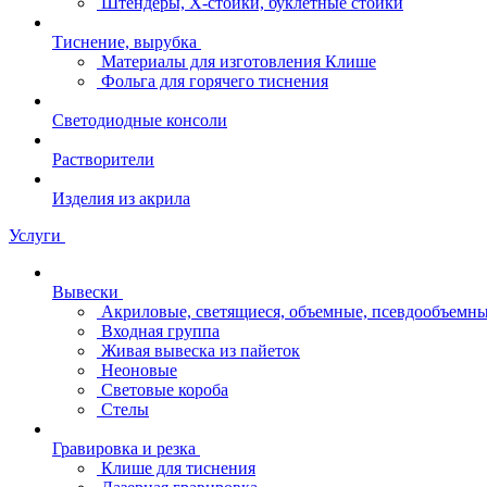
Штендеры, Х-стойки, буклетные стойки
Тиснение, вырубка
Материалы для изготовления Клише
Фольга для горячего тиснения
Светодиодные консоли
Растворители
Изделия из акрила
Услуги
Вывески
Акриловые, светящиеся, объемные, псевдообъемны
Входная группа
Живая вывеска из пайеток
Неоновые
Световые короба
Стелы
Гравировка и резка
Клише для тиснения