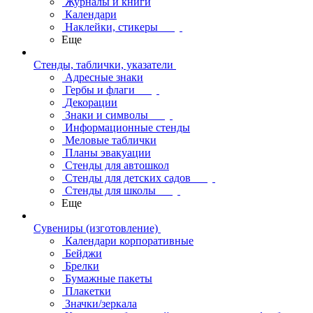
Журналы и книги
Календари
Наклейки, стикеры
Еще
Стенды, таблички, указатели
Адресные знаки
Гербы и флаги
Декорации
Знаки и символы
Информационные стенды
Меловые таблички
Планы эвакуации
Стенды для автошкол
Стенды для детских садов
Стенды для школы
Еще
Сувениры (изготовление)
Календари корпоративные
Бейджи
Брелки
Бумажные пакеты
Плакетки
Значки/зеркала