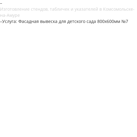
–
Изготовление стендов, табличек и указателей в Комсомольске-
на-Амуре
–
Услуга: Фасадная вывеска для детского сада 800х600мм №7