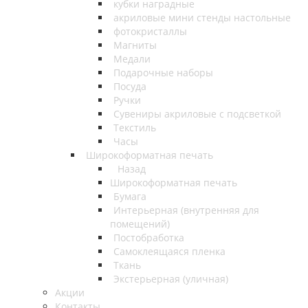
кубки наградные
акриловые мини стенды настольные
фотокристаллы
Магниты
Медали
Подарочные наборы
Посуда
Ручки
Сувениры акриловые с подсветкой
Текстиль
Часы
Широкоформатная печать
Назад
Широкоформатная печать
Бумага
Интерьерная (внутренняя для
помещений)
Постобработка
Самоклеящаяся пленка
Ткань
Экстерьерная (уличная)
Акции
Контакты