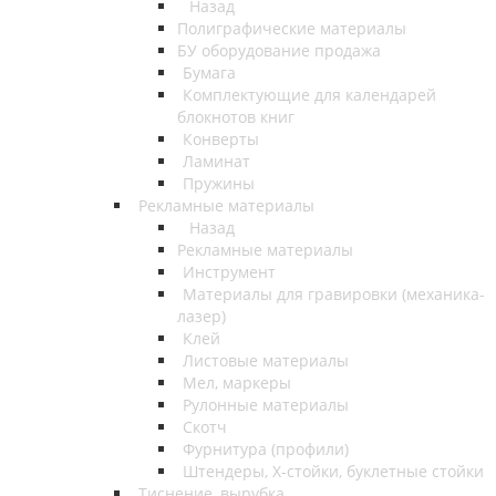
Назад
Полиграфические материалы
БУ оборудование продажа
Бумага
Комплектующие для календарей
блокнотов книг
Конверты
Ламинат
Пружины
Рекламные материалы
Назад
Рекламные материалы
Инструмент
Материалы для гравировки (механика-
лазер)
Клей
Листовые материалы
Мел, маркеры
Рулонные материалы
Скотч
Фурнитура (профили)
Штендеры, Х-стойки, буклетные стойки
Тиснение, вырубка