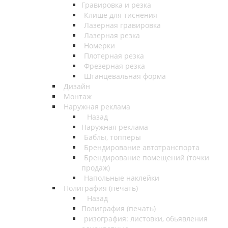
Гравировка и резка
Клише для тиснения
Лазерная гравировка
Лазерная резка
Номерки
Плотерная резка
Фрезерная резка
Штанцевальная форма
Дизайн
Монтаж
Наружная реклама
Назад
Наружная реклама
Баблы, топперы
Брендирование автотранспорта
Брендирование помещений (точки
продаж)
Напольные наклейки
Полиграфия (печать)
Назад
Полиграфия (печать)
ризография: листовки, обьявления