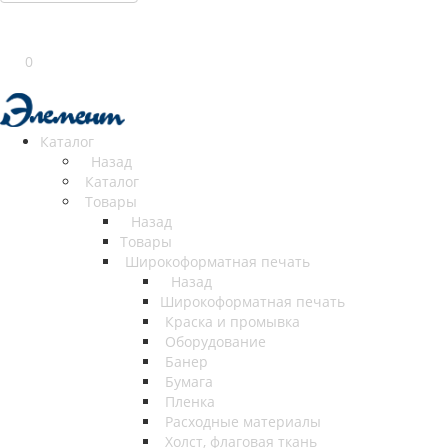
0
Каталог
Назад
Каталог
Товары
Назад
Товары
Широкоформатная печать
Назад
Широкоформатная печать
Краска и промывка
Оборудование
Банер
Бумага
Пленка
Расходные материалы
Холст, флаговая ткань