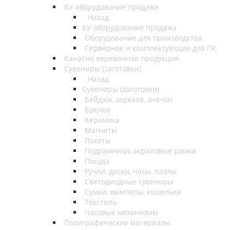
БУ оборудование продажа
Назад
БУ оборудование продажа
Оборудование для производства
Серверное и комплектующие для ПК
Канатно веревочная продукция
Сувениры (заготовки)
Назад
Сувениры (заготовки)
Бейджи, зеркала, значки
Брелки
Керамика
Магниты
Пакеты
Подрамники, акриловые рамки
Посуда
Ручки, диски, часы, пазлы
Светодиодные сувениры
Сумки, вымпелы, кошельки
Текстиль
Часовые механизмы
Полиграфические материалы