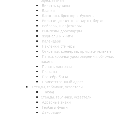
одноцветные
Билеты, купоны
Бланки
Блокноты, брошюры, буклеты
Визитки, дисконтные карты, бирки
Воблеры, шелфтокеры
Вымпелы, дорхолдеры
Журналы и книги
Календари
Наклейки, стикеры
Открытки, конверты, пригласительные
Папки, корочки удостоверения, обложки,
пакеты
Печать листовая
Плакаты
Постобработка
Приветственный адрес
Стенды, таблички, указатели
Назад
Стенды, таблички, указатели
Адресные знаки
Гербы и флаги
Декорации