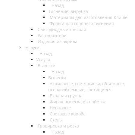
Назад
Тиснение, вырубка
Материалы для изготовления Клише
Фольга для горячего тиснения
Светодиодные консоли
Растворители
Изделия из акрила
Услуги
Назад
Услуги
Вывески
Назад
Вывески
Акриловые, светящиеся, объемные,
псевдообъемные, светящиеся
Входная группа
Живая вывеска из пайеток
Неоновые
Световые короба
Стелы
Гравировка и резка
Назад