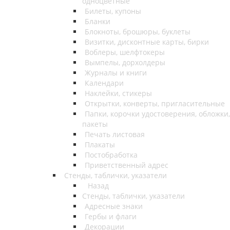
одноцветные
Билеты, купоны
Бланки
Блокноты, брошюры, буклеты
Визитки, дисконтные карты, бирки
Воблеры, шелфтокеры
Вымпелы, дорхолдеры
Журналы и книги
Календари
Наклейки, стикеры
Открытки, конверты, пригласительные
Папки, корочки удостоверения, обложки,
пакеты
Печать листовая
Плакаты
Постобработка
Приветственный адрес
Стенды, таблички, указатели
Назад
Стенды, таблички, указатели
Адресные знаки
Гербы и флаги
Декорации