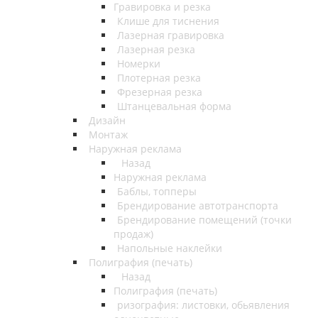
Гравировка и резка
Клише для тиснения
Лазерная гравировка
Лазерная резка
Номерки
Плотерная резка
Фрезерная резка
Штанцевальная форма
Дизайн
Монтаж
Наружная реклама
Назад
Наружная реклама
Баблы, топперы
Брендирование автотранспорта
Брендирование помещений (точки
продаж)
Напольные наклейки
Полиграфия (печать)
Назад
Полиграфия (печать)
ризография: листовки, обьявления