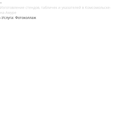
–
Изготовление стендов, табличек и указателей в Комсомольске-
на-Амуре
–
Услуга: Фотоколлаж