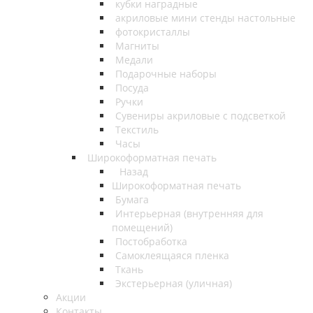
кубки наградные
акриловые мини стенды настольные
фотокристаллы
Магниты
Медали
Подарочные наборы
Посуда
Ручки
Сувениры акриловые с подсветкой
Текстиль
Часы
Широкоформатная печать
Назад
Широкоформатная печать
Бумага
Интерьерная (внутренняя для
помещений)
Постобработка
Самоклеящаяся пленка
Ткань
Экстерьерная (уличная)
Акции
Контакты