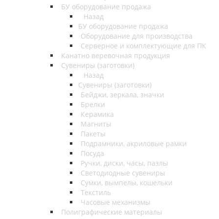
БУ оборудование продажа
Назад
БУ оборудование продажа
Оборудование для производства
Серверное и комплектующие для ПК
Канатно веревочная продукция
Сувениры (заготовки)
Назад
Сувениры (заготовки)
Бейджи, зеркала, значки
Брелки
Керамика
Магниты
Пакеты
Подрамники, акриловые рамки
Посуда
Ручки, диски, часы, пазлы
Светодиодные сувениры
Сумки, вымпелы, кошельки
Текстиль
Часовые механизмы
Полиграфические материалы