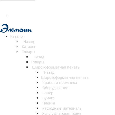
0
Каталог
Назад
Каталог
Товары
Назад
Товары
Широкоформатная печать
Назад
Широкоформатная печать
Краска и промывка
Оборудование
Банер
Бумага
Пленка
Расходные материалы
Холст, флаговая ткань