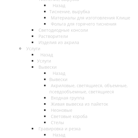
Назад
Тиснение, вырубка
Материалы для изготовления Клише
Фольга для горячего тиснения
Светодиодные консоли
Растворители
Изделия из акрила
Услуги
Назад
Услуги
Вывески
Назад
Вывески
Акриловые, светящиеся, объемные,
псевдообъемные, светящиеся
Входная группа
Живая вывеска из пайеток
Неоновые
Световые короба
Стелы
Гравировка и резка
Назад