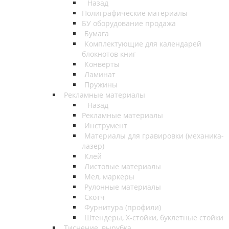
Назад
Полиграфические материалы
БУ оборудование продажа
Бумага
Комплектующие для календарей
блокнотов книг
Конверты
Ламинат
Пружины
Рекламные материалы
Назад
Рекламные материалы
Инструмент
Материалы для гравировки (механика-
лазер)
Клей
Листовые материалы
Мел, маркеры
Рулонные материалы
Скотч
Фурнитура (профили)
Штендеры, Х-стойки, буклетные стойки
Тиснение, вырубка