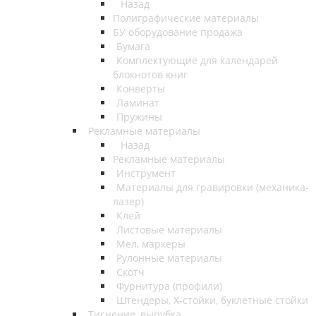
Назад
Полиграфические материалы
БУ оборудование продажа
Бумага
Комплектующие для календарей
блокнотов книг
Конверты
Ламинат
Пружины
Рекламные материалы
Назад
Рекламные материалы
Инструмент
Материалы для гравировки (механика-
лазер)
Клей
Листовые материалы
Мел, маркеры
Рулонные материалы
Скотч
Фурнитура (профили)
Штендеры, Х-стойки, буклетные стойки
Тиснение, вырубка