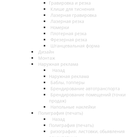
Гравировка и резка
Клише для тиснения
Лазерная гравировка
Лазерная резка
Номерки
Плотерная резка
Фрезерная резка
Штанцевальная форма
Дизайн
Монтаж
Наружная реклама
Назад
Наружная реклама
Баблы, топперы
Брендирование автотранспорта
Брендирование помещений (точки
продаж)
Напольные наклейки
Полиграфия (печать)
Назад
Полиграфия (печать)
ризография: листовки, обьявления