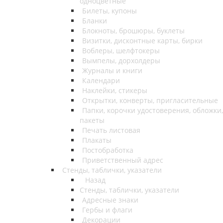
одноцветные
Билеты, купоны
Бланки
Блокноты, брошюры, буклеты
Визитки, дисконтные карты, бирки
Воблеры, шелфтокеры
Вымпелы, дорхолдеры
Журналы и книги
Календари
Наклейки, стикеры
Открытки, конверты, пригласительные
Папки, корочки удостоверения, обложки,
пакеты
Печать листовая
Плакаты
Постобработка
Приветственный адрес
Стенды, таблички, указатели
Назад
Стенды, таблички, указатели
Адресные знаки
Гербы и флаги
Декорации