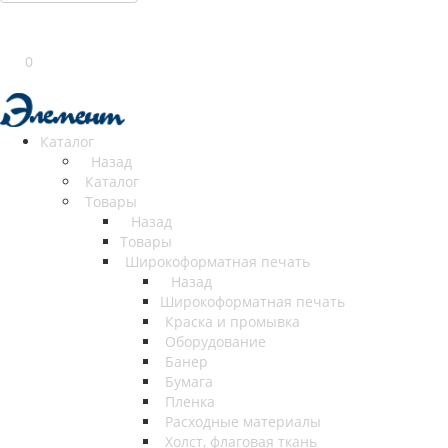
0
Каталог
Назад
Каталог
Товары
Назад
Товары
Широкоформатная печать
Назад
Широкоформатная печать
Краска и промывка
Оборудование
Банер
Бумага
Пленка
Расходные материалы
Холст, флаговая ткань