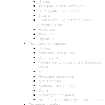
Назад
Полиграфические материалы
БУ оборудование продажа
Бумага
Комплектующие для календарей
блокнотов книг
Конверты
Ламинат
Пружины
Рекламные материалы
Назад
Рекламные материалы
Инструмент
Материалы для гравировки (механика-
лазер)
Клей
Листовые материалы
Мел, маркеры
Рулонные материалы
Скотч
Фурнитура (профили)
Штендеры, Х-стойки, буклетные стойки
Тиснение, вырубка