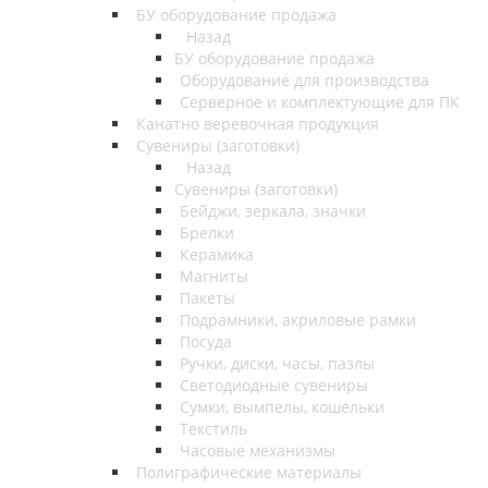
БУ оборудование продажа
Назад
БУ оборудование продажа
Оборудование для производства
Серверное и комплектующие для ПК
Канатно веревочная продукция
Сувениры (заготовки)
Назад
Сувениры (заготовки)
Бейджи, зеркала, значки
Брелки
Керамика
Магниты
Пакеты
Подрамники, акриловые рамки
Посуда
Ручки, диски, часы, пазлы
Светодиодные сувениры
Сумки, вымпелы, кошельки
Текстиль
Часовые механизмы
Полиграфические материалы