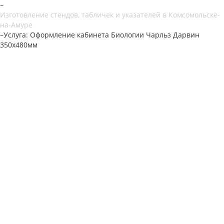
–
Изготовление стендов, табличек и указателей в Комсомольске-
на-Амуре
–
Услуга: Оформление кабинета Биологии Чарльз Дарвин
350х480мм