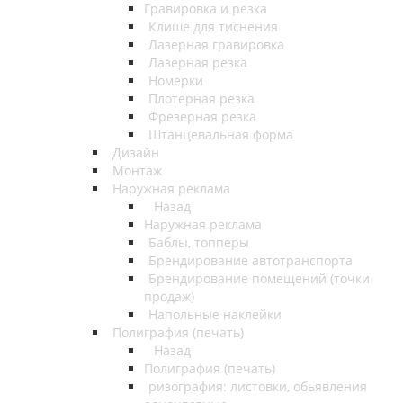
Гравировка и резка
Клише для тиснения
Лазерная гравировка
Лазерная резка
Номерки
Плотерная резка
Фрезерная резка
Штанцевальная форма
Дизайн
Монтаж
Наружная реклама
Назад
Наружная реклама
Баблы, топперы
Брендирование автотранспорта
Брендирование помещений (точки
продаж)
Напольные наклейки
Полиграфия (печать)
Назад
Полиграфия (печать)
ризография: листовки, обьявления