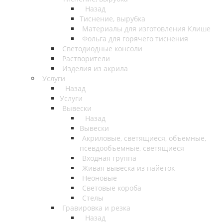
Назад
Тиснение, вырубка
Материалы для изготовления Клише
Фольга для горячего тиснения
Светодиодные консоли
Растворители
Изделия из акрила
Услуги
Назад
Услуги
Вывески
Назад
Вывески
Акриловые, светящиеся, объемные,
псевдообъемные, светящиеся
Входная группа
Живая вывеска из пайеток
Неоновые
Световые короба
Стелы
Гравировка и резка
Назад