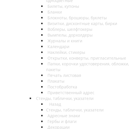
одноцветные
Билеты, купоны
Бланки
Блокноты, брошюры, буклеты
Визитки, дисконтные карты, бирки
Воблеры, шелфтокеры
Вымпелы, дорхолдеры
Журналы и книги
Календари
Наклейки, стикеры
Открытки, конверты, пригласительные
Папки, корочки удостоверения, обложки,
пакеты
Печать листовая
Плакаты
Постобработка
Приветственный адрес
Стенды, таблички, указатели
Назад
Стенды, таблички, указатели
Адресные знаки
Гербы и флаги
Декорации