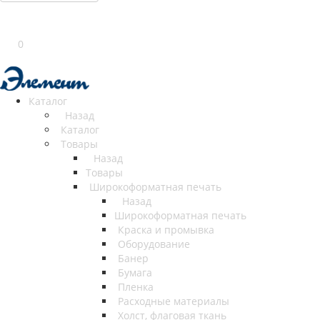
0
Каталог
Назад
Каталог
Товары
Назад
Товары
Широкоформатная печать
Назад
Широкоформатная печать
Краска и промывка
Оборудование
Банер
Бумага
Пленка
Расходные материалы
Холст, флаговая ткань