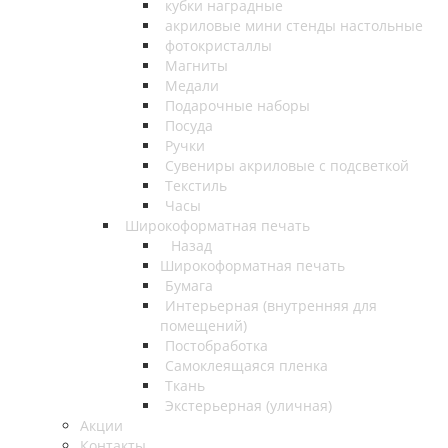
кубки наградные
акриловые мини стенды настольные
фотокристаллы
Магниты
Медали
Подарочные наборы
Посуда
Ручки
Сувениры акриловые с подсветкой
Текстиль
Часы
Широкоформатная печать
Назад
Широкоформатная печать
Бумага
Интерьерная (внутренняя для
помещений)
Постобработка
Самоклеящаяся пленка
Ткань
Экстерьерная (уличная)
Акции
Контакты