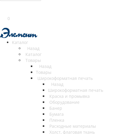
0
Каталог
Назад
Каталог
Товары
Назад
Товары
Широкоформатная печать
Назад
Широкоформатная печать
Краска и промывка
Оборудование
Банер
Бумага
Пленка
Расходные материалы
Холст, флаговая ткань