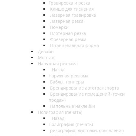
Гравировка и резка
Клише для тиснения
Лазерная гравировка
Лазерная резка
Номерки
Плотерная резка
Фрезерная резка
Штанцевальная форма
Дизайн
Монтаж
Наружная реклама
Назад
Наружная реклама
Баблы, топперы
Брендирование автотранспорта
Брендирование помещений (точки
продаж)
Напольные наклейки
Полиграфия (печать)
Назад
Полиграфия (печать)
ризография: листовки, обьявления