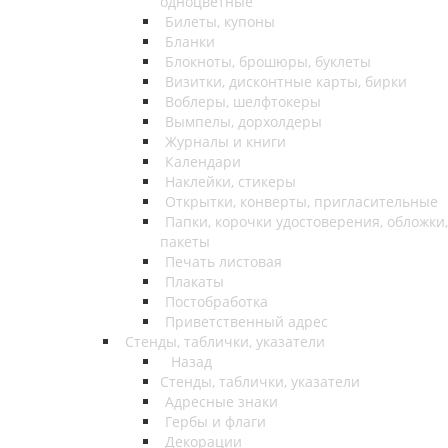
одноцветные
Билеты, купоны
Бланки
Блокноты, брошюры, буклеты
Визитки, дисконтные карты, бирки
Воблеры, шелфтокеры
Вымпелы, дорхолдеры
Журналы и книги
Календари
Наклейки, стикеры
Открытки, конверты, пригласительные
Папки, корочки удостоверения, обложки,
пакеты
Печать листовая
Плакаты
Постобработка
Приветственный адрес
Стенды, таблички, указатели
Назад
Стенды, таблички, указатели
Адресные знаки
Гербы и флаги
Декорации