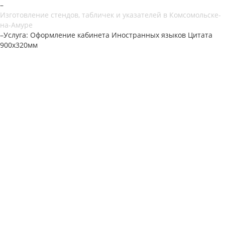
–
Изготовление стендов, табличек и указателей в Комсомольске-
на-Амуре
–
Услуга: Оформление кабинета Иностранныx языков Цитата
900х320мм