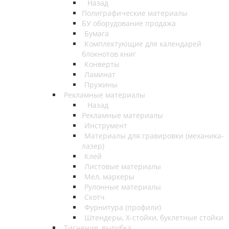
Назад
Полиграфические материалы
БУ оборудование продажа
Бумага
Комплектующие для календарей
блокнотов книг
Конверты
Ламинат
Пружины
Рекламные материалы
Назад
Рекламные материалы
Инструмент
Материалы для гравировки (механика-
лазер)
Клей
Листовые материалы
Мел, маркеры
Рулонные материалы
Скотч
Фурнитура (профили)
Штендеры, Х-стойки, буклетные стойки
Тиснение, вырубка