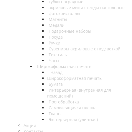
кубки наградные
акриловые мини стенды настольные
фотокристаллы
Магниты
Медали
Подарочные наборы
Посуда
Ручки
Сувениры акриловые с подсветкой
Текстиль
Часы
Широкоформатная печать
Назад
Широкоформатная печать
Бумага
Интерьерная (внутренняя для
помещений)
Постобработка
Самоклеящаяся пленка
Ткань
Экстерьерная (уличная)
Акции
Контакты