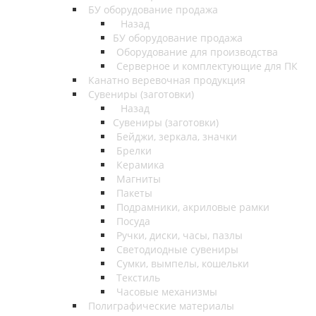
БУ оборудование продажа
Назад
БУ оборудование продажа
Оборудование для производства
Серверное и комплектующие для ПК
Канатно веревочная продукция
Сувениры (заготовки)
Назад
Сувениры (заготовки)
Бейджи, зеркала, значки
Брелки
Керамика
Магниты
Пакеты
Подрамники, акриловые рамки
Посуда
Ручки, диски, часы, пазлы
Светодиодные сувениры
Сумки, вымпелы, кошельки
Текстиль
Часовые механизмы
Полиграфические материалы