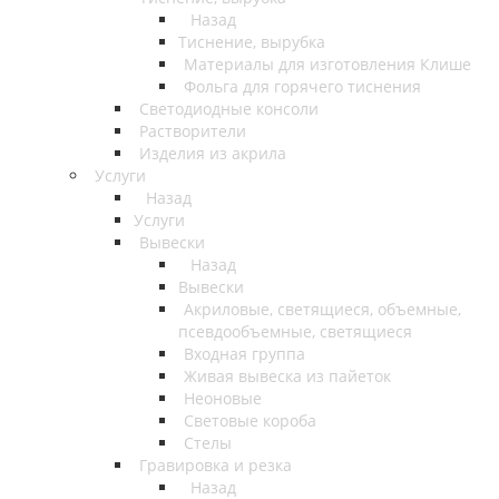
Назад
Тиснение, вырубка
Материалы для изготовления Клише
Фольга для горячего тиснения
Светодиодные консоли
Растворители
Изделия из акрила
Услуги
Назад
Услуги
Вывески
Назад
Вывески
Акриловые, светящиеся, объемные,
псевдообъемные, светящиеся
Входная группа
Живая вывеска из пайеток
Неоновые
Световые короба
Стелы
Гравировка и резка
Назад