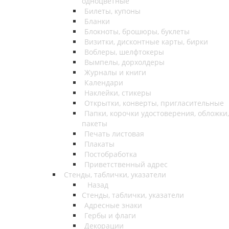
одноцветные
Билеты, купоны
Бланки
Блокноты, брошюры, буклеты
Визитки, дисконтные карты, бирки
Воблеры, шелфтокеры
Вымпелы, дорхолдеры
Журналы и книги
Календари
Наклейки, стикеры
Открытки, конверты, пригласительные
Папки, корочки удостоверения, обложки,
пакеты
Печать листовая
Плакаты
Постобработка
Приветственный адрес
Стенды, таблички, указатели
Назад
Стенды, таблички, указатели
Адресные знаки
Гербы и флаги
Декорации