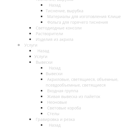
Назад
Тиснение, вырубка
Материалы для изготовления Клише
Фольга для горячего тиснения
Светодиодные консоли
Растворители
Изделия из акрила
Услуги
Назад
Услуги
Вывески
Назад
Вывески
Акриловые, светящиеся, объемные,
псевдообъемные, светящиеся
Входная группа
Живая вывеска из пайеток
Неоновые
Световые короба
Стелы
Гравировка и резка
Назад