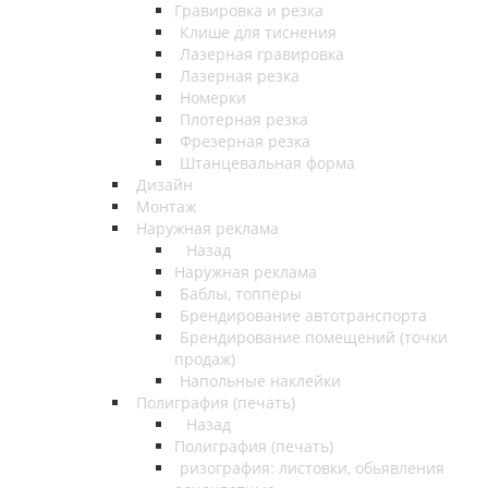
Гравировка и резка
Клише для тиснения
Лазерная гравировка
Лазерная резка
Номерки
Плотерная резка
Фрезерная резка
Штанцевальная форма
Дизайн
Монтаж
Наружная реклама
Назад
Наружная реклама
Баблы, топперы
Брендирование автотранспорта
Брендирование помещений (точки
продаж)
Напольные наклейки
Полиграфия (печать)
Назад
Полиграфия (печать)
ризография: листовки, обьявления