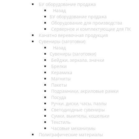
БУ оборудование продажа
Назад
БУ оборудование продажа
Оборудование для производства
Серверное и комплектующие для ПК
Канатно веревочная продукция
Сувениры (заготовки)
Назад
Сувениры (заготовки)
Бейджи, зеркала, значки
Брелки
Керамика
Магниты
Пакеты
Подрамники, акриловые рамки
Посуда
Ручки, диски, часы, пазлы
Светодиодные сувениры
Сумки, вымпелы, кошельки
Текстиль
Часовые механизмы
Полиграфические материалы