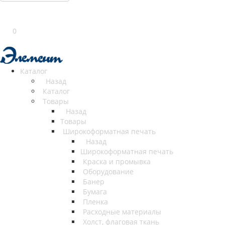
0
Каталог
Назад
Каталог
Товары
Назад
Товары
Широкоформатная печать
Назад
Широкоформатная печать
Краска и промывка
Оборудование
Банер
Бумага
Пленка
Расходные материалы
Холст, флаговая ткань