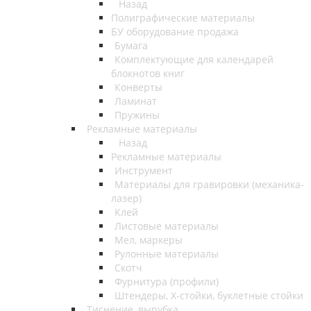
Назад
Полиграфические материалы
БУ оборудование продажа
Бумага
Комплектующие для календарей
блокнотов книг
Конверты
Ламинат
Пружины
Рекламные материалы
Назад
Рекламные материалы
Инструмент
Материалы для гравировки (механика-
лазер)
Клей
Листовые материалы
Мел, маркеры
Рулонные материалы
Скотч
Фурнитура (профили)
Штендеры, Х-стойки, буклетные стойки
Тиснение, вырубка