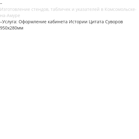
–
Изготовление стендов, табличек и указателей в Комсомольске-
на-Амуре
–
Услуга: Оформление кабинета Истории Цитата Суворов
950х280мм