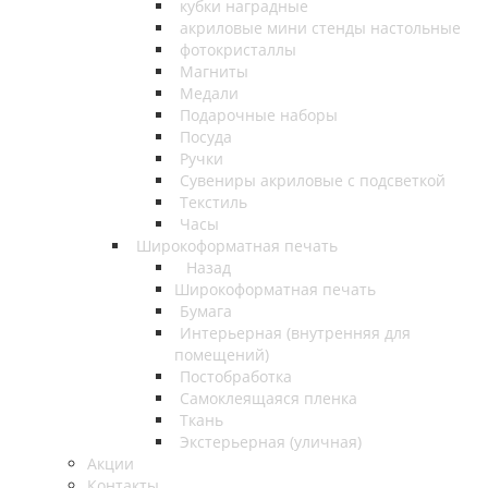
кубки наградные
акриловые мини стенды настольные
фотокристаллы
Магниты
Медали
Подарочные наборы
Посуда
Ручки
Сувениры акриловые с подсветкой
Текстиль
Часы
Широкоформатная печать
Назад
Широкоформатная печать
Бумага
Интерьерная (внутренняя для
помещений)
Постобработка
Самоклеящаяся пленка
Ткань
Экстерьерная (уличная)
Акции
Контакты