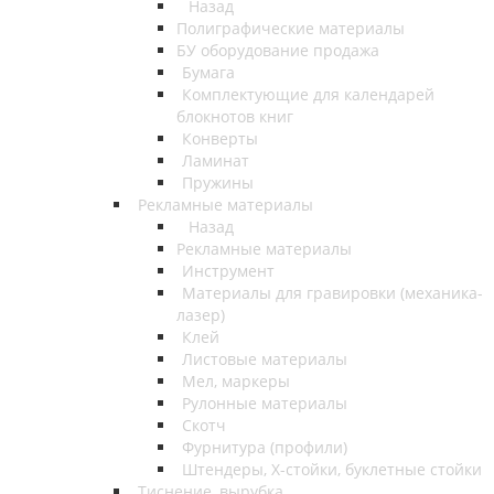
Назад
Полиграфические материалы
БУ оборудование продажа
Бумага
Комплектующие для календарей
блокнотов книг
Конверты
Ламинат
Пружины
Рекламные материалы
Назад
Рекламные материалы
Инструмент
Материалы для гравировки (механика-
лазер)
Клей
Листовые материалы
Мел, маркеры
Рулонные материалы
Скотч
Фурнитура (профили)
Штендеры, Х-стойки, буклетные стойки
Тиснение, вырубка