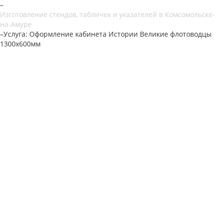
–
Изготовление стендов, табличек и указателей в Комсомольске-
на-Амуре
–
Услуга: Оформление кабинета Истории Великие флотоводцы
1300х600мм