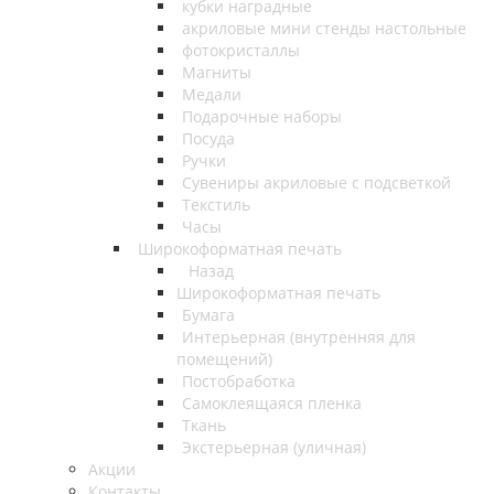
кубки наградные
акриловые мини стенды настольные
фотокристаллы
Магниты
Медали
Подарочные наборы
Посуда
Ручки
Сувениры акриловые с подсветкой
Текстиль
Часы
Широкоформатная печать
Назад
Широкоформатная печать
Бумага
Интерьерная (внутренняя для
помещений)
Постобработка
Самоклеящаяся пленка
Ткань
Экстерьерная (уличная)
Акции
Контакты