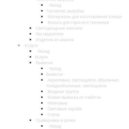
Назад
Тиснение, вырубка
Материалы для изготовления Клише
Фольга для горячего тиснения
Светодиодные консоли
Растворители
Изделия из акрила
Услуги
Назад
Услуги
Вывески
Назад
Вывески
Акриловые, светящиеся, объемные,
псевдообъемные, светящиеся
Входная группа
Живая вывеска из пайеток
Неоновые
Световые короба
Стелы
Гравировка и резка
Назад