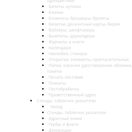
одноцветные
Билеты, купоны
Бланки
Блокноты, брошюры, буклеты
Визитки, дисконтные карты, бирки
Воблеры, шелфтокеры
Вымпелы, дорхолдеры
Журналы и книги
Календари
Наклейки, стикеры
Открытки, конверты, пригласительные
Папки, корочки удостоверения, обложки,
пакеты
Печать листовая
Плакаты
Постобработка
Приветственный адрес
Стенды, таблички, указатели
Назад
Стенды, таблички, указатели
Адресные знаки
Гербы и флаги
Декорации