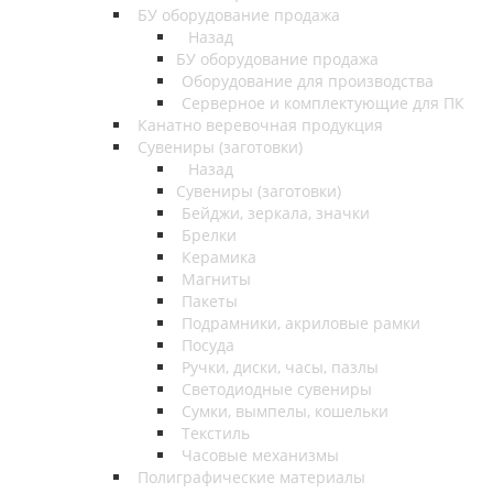
БУ оборудование продажа
Назад
БУ оборудование продажа
Оборудование для производства
Серверное и комплектующие для ПК
Канатно веревочная продукция
Сувениры (заготовки)
Назад
Сувениры (заготовки)
Бейджи, зеркала, значки
Брелки
Керамика
Магниты
Пакеты
Подрамники, акриловые рамки
Посуда
Ручки, диски, часы, пазлы
Светодиодные сувениры
Сумки, вымпелы, кошельки
Текстиль
Часовые механизмы
Полиграфические материалы