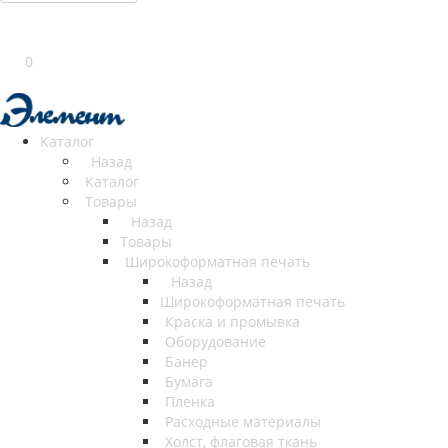
0
Каталог
Назад
Каталог
Товары
Назад
Товары
Широкоформатная печать
Назад
Широкоформатная печать
Краска и промывка
Оборудование
Банер
Бумага
Пленка
Расходные материалы
Холст, флаговая ткань