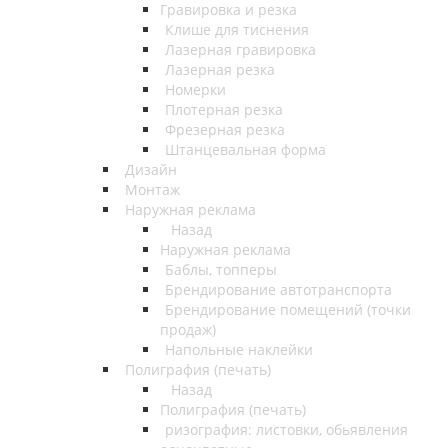
Гравировка и резка
Клише для тиснения
Лазерная гравировка
Лазерная резка
Номерки
Плотерная резка
Фрезерная резка
Штанцевальная форма
Дизайн
Монтаж
Наружная реклама
Назад
Наружная реклама
Баблы, топперы
Брендирование автотранспорта
Брендирование помещений (точки
продаж)
Напольные наклейки
Полиграфия (печать)
Назад
Полиграфия (печать)
ризография: листовки, обьявления