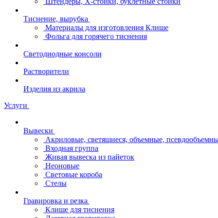
Штендеры, Х-стойки, буклетные стойки
Тиснение, вырубка
Материалы для изготовления Клише
Фольга для горячего тиснения
Светодиодные консоли
Растворители
Изделия из акрила
Услуги
Вывески
Акриловые, светящиеся, объемные, псевдообъемны
Входная группа
Живая вывеска из пайеток
Неоновые
Световые короба
Стелы
Гравировка и резка
Клише для тиснения