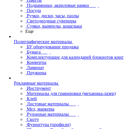
Пакеты
Подрамники, акриловые рамки
Посуда
Ручки, диски, часы, пазлы
Светодиодные сувениры
Сумки, вымпелы, кошельки
Еще
Полиграфические материалы
БУ оборудование продажа
Бумага
Комплектующие для календарей блокнотов книг
Конверты
Ламинат
Пружины
Рекламные материалы
Инструмент
Материалы для гравировки (механика-лазер)
Клей
Листовые материалы
Мел, маркеры
Рулонные материалы
Скотч
Фурнитура (профили)