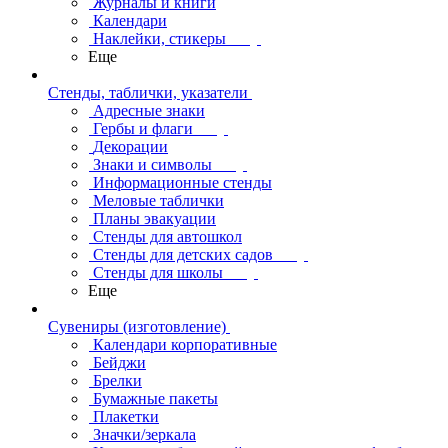
Журналы и книги
Календари
Наклейки, стикеры
Еще
Стенды, таблички, указатели
Адресные знаки
Гербы и флаги
Декорации
Знаки и символы
Информационные стенды
Меловые таблички
Планы эвакуации
Стенды для автошкол
Стенды для детских садов
Стенды для школы
Еще
Сувениры (изготовление)
Календари корпоративные
Бейджи
Брелки
Бумажные пакеты
Плакетки
Значки/зеркала