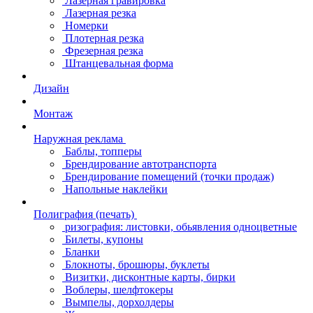
Лазерная гравировка
Лазерная резка
Номерки
Плотерная резка
Фрезерная резка
Штанцевальная форма
Дизайн
Монтаж
Наружная реклама
Баблы, топперы
Брендирование автотранспорта
Брендирование помещений (точки продаж)
Напольные наклейки
Полиграфия (печать)
ризография: листовки, обьявления одноцветные
Билеты, купоны
Бланки
Блокноты, брошюры, буклеты
Визитки, дисконтные карты, бирки
Воблеры, шелфтокеры
Вымпелы, дорхолдеры