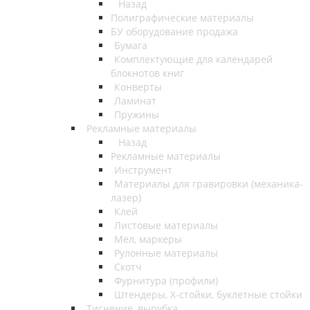
Назад
Полиграфические материалы
БУ оборудование продажа
Бумага
Комплектующие для календарей
блокнотов книг
Конверты
Ламинат
Пружины
Рекламные материалы
Назад
Рекламные материалы
Инструмент
Материалы для гравировки (механика-
лазер)
Клей
Листовые материалы
Мел, маркеры
Рулонные материалы
Скотч
Фурнитура (профили)
Штендеры, Х-стойки, буклетные стойки
Тиснение, вырубка