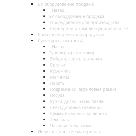
БУ оборудование продажа
Назад
БУ оборудование продажа
Оборудование для производства
Серверное и комплектующие для ПК
Канатно веревочная продукция
Сувениры (заготовки)
Назад
Сувениры (заготовки)
Бейджи, зеркала, значки
Брелки
Керамика
Магниты
Пакеты
Подрамники, акриловые рамки
Посуда
Ручки, диски, часы, пазлы
Светодиодные сувениры
Сумки, вымпелы, кошельки
Текстиль
Часовые механизмы
Полиграфические материалы