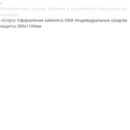
–
Изготовление стендов, табличек и указателей в Комсомольске-
на-Амуре
–
Услуга: Оформление кабинета ОБЖ Индивидуальные средсва
защиты 580х1100мм