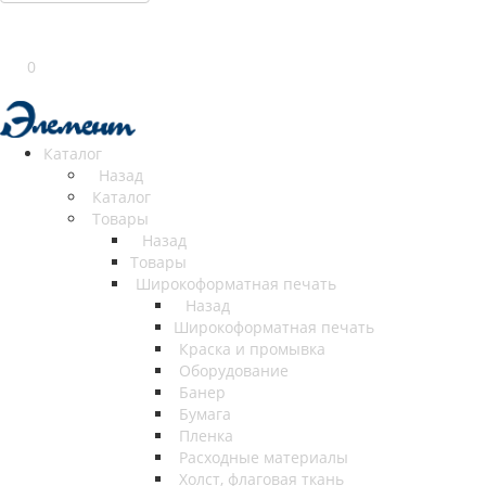
0
Каталог
Назад
Каталог
Товары
Назад
Товары
Широкоформатная печать
Назад
Широкоформатная печать
Краска и промывка
Оборудование
Банер
Бумага
Пленка
Расходные материалы
Холст, флаговая ткань