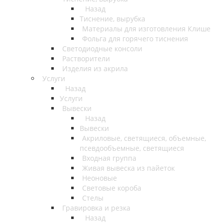
Назад
Тиснение, вырубка
Материалы для изготовления Клише
Фольга для горячего тиснения
Светодиодные консоли
Растворители
Изделия из акрила
Услуги
Назад
Услуги
Вывески
Назад
Вывески
Акриловые, светящиеся, объемные,
псевдообъемные, светящиеся
Входная группа
Живая вывеска из пайеток
Неоновые
Световые короба
Стелы
Гравировка и резка
Назад