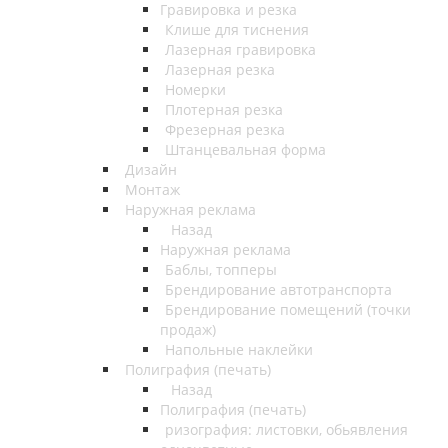
Гравировка и резка
Клише для тиснения
Лазерная гравировка
Лазерная резка
Номерки
Плотерная резка
Фрезерная резка
Штанцевальная форма
Дизайн
Монтаж
Наружная реклама
Назад
Наружная реклама
Баблы, топперы
Брендирование автотранспорта
Брендирование помещений (точки
продаж)
Напольные наклейки
Полиграфия (печать)
Назад
Полиграфия (печать)
ризография: листовки, обьявления