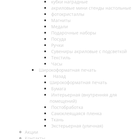
кубки наградные
акриловые мини стенды настольные
фотокристаллы
Магниты
Медали
Подарочные наборы
Посуда
Ручки
Сувениры акриловые с подсветкой
Текстиль
Часы
Широкоформатная печать
Назад
Широкоформатная печать
Бумага
Интерьерная (внутренняя для
помещений)
Постобработка
Самоклеящаяся пленка
Ткань
Экстерьерная (уличная)
Акции
Контакты