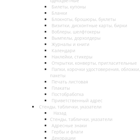
одноцветные
Билеты, купоны
Бланки
Блокноты, брошюры, буклеты
Визитки, дисконтные карты, бирки
Воблеры, шелфтокеры
Вымпелы, дорхолдеры
Журналы и книги
Календари
Наклейки, стикеры
Открытки, конверты, пригласительные
Папки, корочки удостоверения, обложки,
пакеты
Печать листовая
Плакаты
Постобработка
Приветственный адрес
Стенды, таблички, указатели
Назад
Стенды, таблички, указатели
Адресные знаки
Гербы и флаги
Декорации