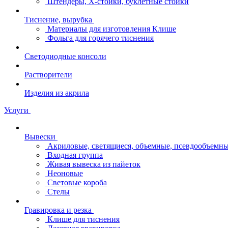
Штендеры, Х-стойки, буклетные стойки
Тиснение, вырубка
Материалы для изготовления Клише
Фольга для горячего тиснения
Светодиодные консоли
Растворители
Изделия из акрила
Услуги
Вывески
Акриловые, светящиеся, объемные, псевдообъемны
Входная группа
Живая вывеска из пайеток
Неоновые
Световые короба
Стелы
Гравировка и резка
Клише для тиснения