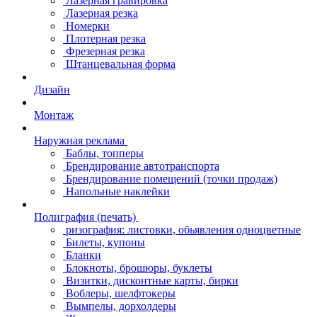
Лазерная гравировка
Лазерная резка
Номерки
Плотерная резка
Фрезерная резка
Штанцевальная форма
Дизайн
Монтаж
Наружная реклама
Баблы, топперы
Брендирование автотранспорта
Брендирование помещений (точки продаж)
Напольные наклейки
Полиграфия (печать)
ризография: листовки, обьявления одноцветные
Билеты, купоны
Бланки
Блокноты, брошюры, буклеты
Визитки, дисконтные карты, бирки
Воблеры, шелфтокеры
Вымпелы, дорхолдеры