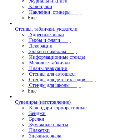
Журналы и книги
Календари
Наклейки, стикеры
Еще
Стенды, таблички, указатели
Адресные знаки
Гербы и флаги
Декорации
Знаки и символы
Информационные стенды
Меловые таблички
Планы эвакуации
Стенды для автошкол
Стенды для детских садов
Стенды для школы
Еще
Сувениры (изготовление)
Календари корпоративные
Бейджи
Брелки
Бумажные пакеты
Плакетки
Значки/зеркала