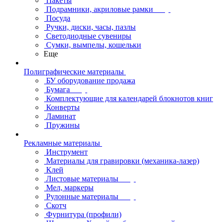
Пакеты
Подрамники, акриловые рамки
Посуда
Ручки, диски, часы, пазлы
Светодиодные сувениры
Сумки, вымпелы, кошельки
Еще
Полиграфические материалы
БУ оборудование продажа
Бумага
Комплектующие для календарей блокнотов книг
Конверты
Ламинат
Пружины
Рекламные материалы
Инструмент
Материалы для гравировки (механика-лазер)
Клей
Листовые материалы
Мел, маркеры
Рулонные материалы
Скотч
Фурнитура (профили)