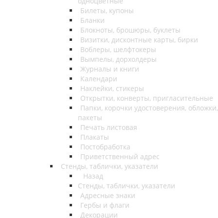
одноцветные
Билеты, купоны
Бланки
Блокноты, брошюры, буклеты
Визитки, дисконтные карты, бирки
Воблеры, шелфтокеры
Вымпелы, дорхолдеры
Журналы и книги
Календари
Наклейки, стикеры
Открытки, конверты, пригласительные
Папки, корочки удостоверения, обложки,
пакеты
Печать листовая
Плакаты
Постобработка
Приветственный адрес
Стенды, таблички, указатели
Назад
Стенды, таблички, указатели
Адресные знаки
Гербы и флаги
Декорации