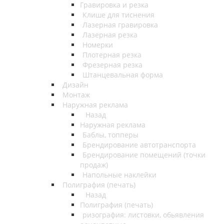
Гравировка и резка
Клише для тиснения
Лазерная гравировка
Лазерная резка
Номерки
Плотерная резка
Фрезерная резка
Штанцевальная форма
Дизайн
Монтаж
Наружная реклама
Назад
Наружная реклама
Баблы, топперы
Брендирование автотранспорта
Брендирование помещений (точки
продаж)
Напольные наклейки
Полиграфия (печать)
Назад
Полиграфия (печать)
ризография: листовки, обьявления