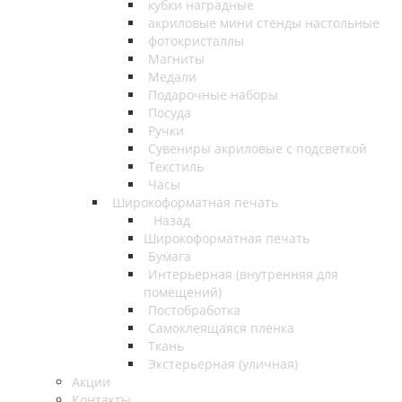
кубки наградные
акриловые мини стенды настольные
фотокристаллы
Магниты
Медали
Подарочные наборы
Посуда
Ручки
Сувениры акриловые с подсветкой
Текстиль
Часы
Широкоформатная печать
Назад
Широкоформатная печать
Бумага
Интерьерная (внутренняя для
помещений)
Постобработка
Самоклеящаяся пленка
Ткань
Экстерьерная (уличная)
Акции
Контакты