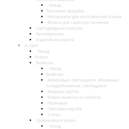
Назад
Тиснение, вырубка
Материалы для изготовления Клише
Фольга для горячего тиснения
Светодиодные консоли
Растворители
Изделия из акрила
Услуги
Назад
Услуги
Вывески
Назад
Вывески
Акриловые, светящиеся, объемные,
псевдообъемные, светящиеся
Входная группа
Живая вывеска из пайеток
Неоновые
Световые короба
Стелы
Гравировка и резка
Назад