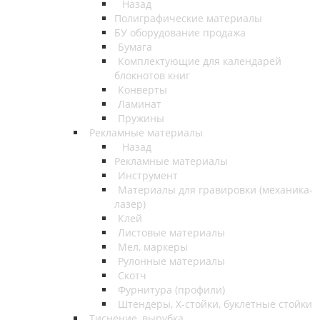
Назад
Полиграфические материалы
БУ оборудование продажа
Бумага
Комплектующие для календарей
блокнотов книг
Конверты
Ламинат
Пружины
Рекламные материалы
Назад
Рекламные материалы
Инструмент
Материалы для гравировки (механика-
лазер)
Клей
Листовые материалы
Мел, маркеры
Рулонные материалы
Скотч
Фурнитура (профили)
Штендеры, Х-стойки, буклетные стойки
Тиснение, вырубка