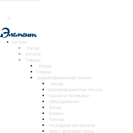
0
Каталог
Назад
Каталог
Товары
Назад
Товары
Широкоформатная печать
Назад
Широкоформатная печать
Краска и промывка
Оборудование
Банер
Бумага
Пленка
Расходные материалы
Холст, флаговая ткань