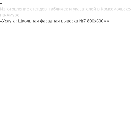
–
Изготовление стендов, табличек и указателей в Комсомольске-
на-Амуре
–
Услуга: Школьная фасадная вывеска №7 800х600мм