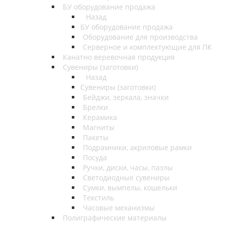
БУ оборудование продажа
Назад
БУ оборудование продажа
Оборудование для производства
Серверное и комплектующие для ПК
Канатно веревочная продукция
Сувениры (заготовки)
Назад
Сувениры (заготовки)
Бейджи, зеркала, значки
Брелки
Керамика
Магниты
Пакеты
Подрамники, акриловые рамки
Посуда
Ручки, диски, часы, пазлы
Светодиодные сувениры
Сумки, вымпелы, кошельки
Текстиль
Часовые механизмы
Полиграфические материалы