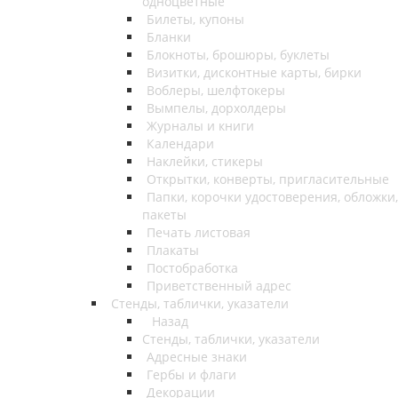
одноцветные
Билеты, купоны
Бланки
Блокноты, брошюры, буклеты
Визитки, дисконтные карты, бирки
Воблеры, шелфтокеры
Вымпелы, дорхолдеры
Журналы и книги
Календари
Наклейки, стикеры
Открытки, конверты, пригласительные
Папки, корочки удостоверения, обложки,
пакеты
Печать листовая
Плакаты
Постобработка
Приветственный адрес
Стенды, таблички, указатели
Назад
Стенды, таблички, указатели
Адресные знаки
Гербы и флаги
Декорации