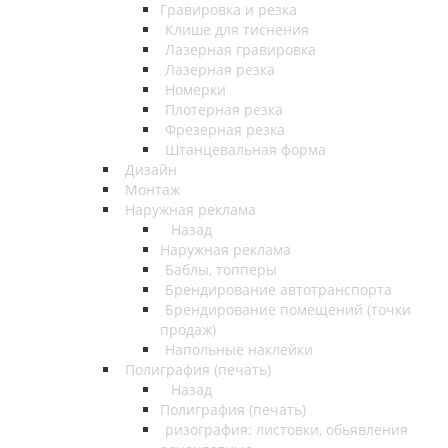
Гравировка и резка
Клише для тиснения
Лазерная гравировка
Лазерная резка
Номерки
Плотерная резка
Фрезерная резка
Штанцевальная форма
Дизайн
Монтаж
Наружная реклама
Назад
Наружная реклама
Баблы, топперы
Брендирование автотранспорта
Брендирование помещений (точки
продаж)
Напольные наклейки
Полиграфия (печать)
Назад
Полиграфия (печать)
ризография: листовки, обьявления