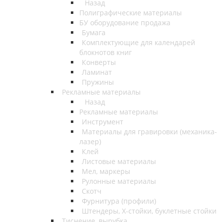
Назад
Полиграфические материалы
БУ оборудование продажа
Бумага
Комплектующие для календарей
блокнотов книг
Конверты
Ламинат
Пружины
Рекламные материалы
Назад
Рекламные материалы
Инструмент
Материалы для гравировки (механика-
лазер)
Клей
Листовые материалы
Мел, маркеры
Рулонные материалы
Скотч
Фурнитура (профили)
Штендеры, Х-стойки, буклетные стойки
Тиснение, вырубка