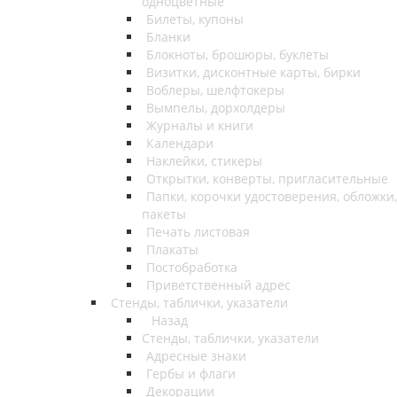
одноцветные
Билеты, купоны
Бланки
Блокноты, брошюры, буклеты
Визитки, дисконтные карты, бирки
Воблеры, шелфтокеры
Вымпелы, дорхолдеры
Журналы и книги
Календари
Наклейки, стикеры
Открытки, конверты, пригласительные
Папки, корочки удостоверения, обложки,
пакеты
Печать листовая
Плакаты
Постобработка
Приветственный адрес
Стенды, таблички, указатели
Назад
Стенды, таблички, указатели
Адресные знаки
Гербы и флаги
Декорации