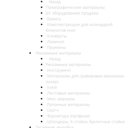
Назад
Полиграфические материалы
БУ оборудование продажа
Бумага
Комплектующие для календарей
блокнотов книг
Конверты
Ламинат
Пружины
Рекламные материалы
Назад
Рекламные материалы
Инструмент
Материалы для гравировки (механика-
лазер)
Клей
Листовые материалы
Мел, маркеры
Рулонные материалы
Скотч
Фурнитура (профили)
Штендеры, Х-стойки, буклетные стойки
Тиснение, вырубка