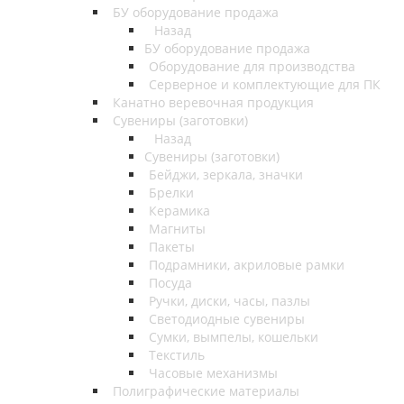
БУ оборудование продажа
Назад
БУ оборудование продажа
Оборудование для производства
Серверное и комплектующие для ПК
Канатно веревочная продукция
Сувениры (заготовки)
Назад
Сувениры (заготовки)
Бейджи, зеркала, значки
Брелки
Керамика
Магниты
Пакеты
Подрамники, акриловые рамки
Посуда
Ручки, диски, часы, пазлы
Светодиодные сувениры
Сумки, вымпелы, кошельки
Текстиль
Часовые механизмы
Полиграфические материалы