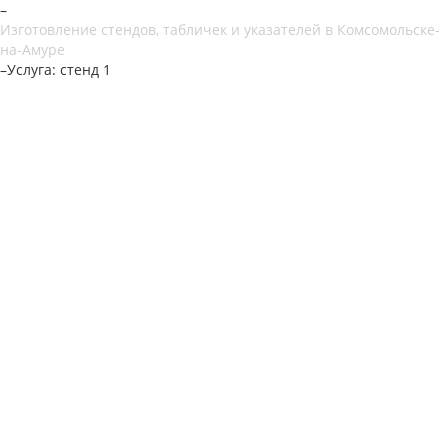
–
Изготовление стендов, табличек и указателей в Комсомольске-
на-Амуре
–
Услуга: стенд 1