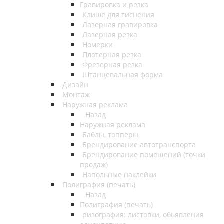
Гравировка и резка
Клише для тиснения
Лазерная гравировка
Лазерная резка
Номерки
Плотерная резка
Фрезерная резка
Штанцевальная форма
Дизайн
Монтаж
Наружная реклама
Назад
Наружная реклама
Баблы, топперы
Брендирование автотранспорта
Брендирование помещений (точки
продаж)
Напольные наклейки
Полиграфия (печать)
Назад
Полиграфия (печать)
ризография: листовки, обьявления