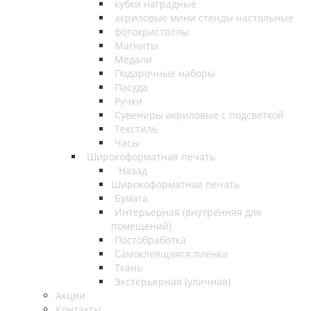
кубки наградные
акриловые мини стенды настольные
фотокристаллы
Магниты
Медали
Подарочные наборы
Посуда
Ручки
Сувениры акриловые с подсветкой
Текстиль
Часы
Широкоформатная печать
Назад
Широкоформатная печать
Бумага
Интерьерная (внутренняя для
помещений)
Постобработка
Самоклеящаяся пленка
Ткань
Экстерьерная (уличная)
Акции
Контакты