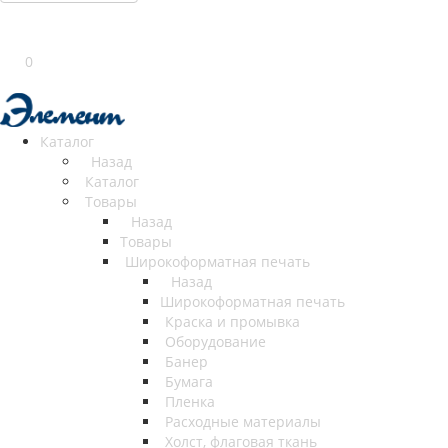
0
Каталог
Назад
Каталог
Товары
Назад
Товары
Широкоформатная печать
Назад
Широкоформатная печать
Краска и промывка
Оборудование
Банер
Бумага
Пленка
Расходные материалы
Холст, флаговая ткань