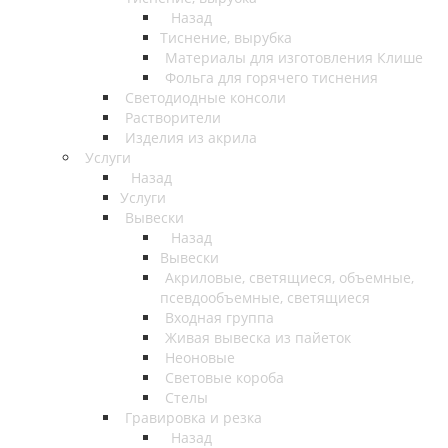
Назад
Тиснение, вырубка
Материалы для изготовления Клише
Фольга для горячего тиснения
Светодиодные консоли
Растворители
Изделия из акрила
Услуги
Назад
Услуги
Вывески
Назад
Вывески
Акриловые, светящиеся, объемные,
псевдообъемные, светящиеся
Входная группа
Живая вывеска из пайеток
Неоновые
Световые короба
Стелы
Гравировка и резка
Назад