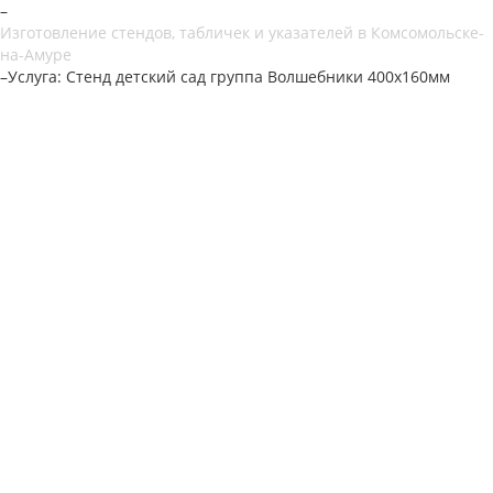
–
Изготовление стендов, табличек и указателей в Комсомольске-
на-Амуре
–
Услуга: Стенд детский сад группа Волшебники 400х160мм