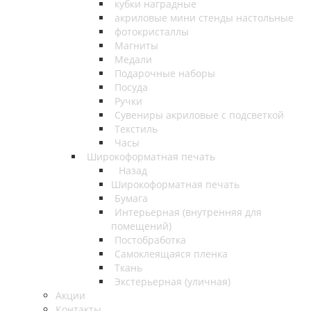
кубки наградные
акриловые мини стенды настольные
фотокристаллы
Магниты
Медали
Подарочные наборы
Посуда
Ручки
Сувениры акриловые с подсветкой
Текстиль
Часы
Широкоформатная печать
Назад
Широкоформатная печать
Бумага
Интерьерная (внутренняя для
помещений)
Постобработка
Самоклеящаяся пленка
Ткань
Экстерьерная (уличная)
Акции
Контакты