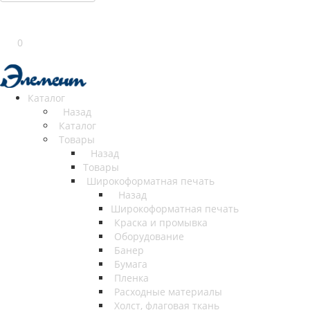
0
Каталог
Назад
Каталог
Товары
Назад
Товары
Широкоформатная печать
Назад
Широкоформатная печать
Краска и промывка
Оборудование
Банер
Бумага
Пленка
Расходные материалы
Холст, флаговая ткань