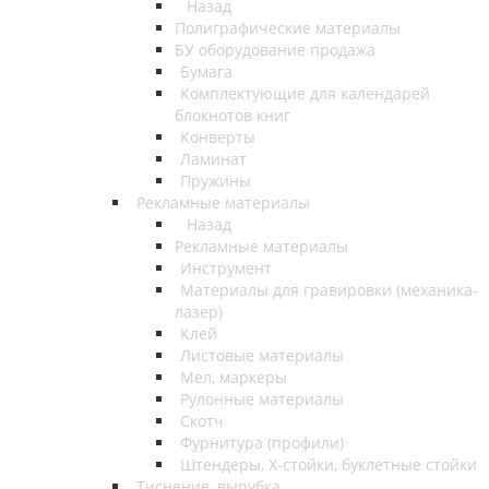
Назад
Полиграфические материалы
БУ оборудование продажа
Бумага
Комплектующие для календарей
блокнотов книг
Конверты
Ламинат
Пружины
Рекламные материалы
Назад
Рекламные материалы
Инструмент
Материалы для гравировки (механика-
лазер)
Клей
Листовые материалы
Мел, маркеры
Рулонные материалы
Скотч
Фурнитура (профили)
Штендеры, Х-стойки, буклетные стойки
Тиснение, вырубка