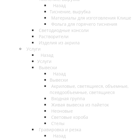
Назад
Тиснение, вырубка
Материалы для изготовления Клише
Фольга для горячего тиснения
Светодиодные консоли
Растворители
Изделия из акрила
Услуги
Назад
Услуги
Вывески
Назад
Вывески
Акриловые, светящиеся, объемные,
псевдообъемные, светящиеся
Входная группа
Живая вывеска из пайеток
Неоновые
Световые короба
Стелы
Гравировка и резка
Назад