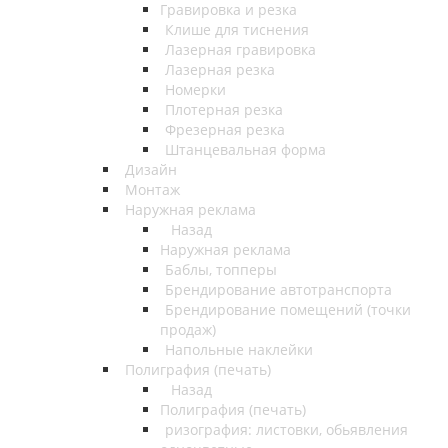
Гравировка и резка
Клише для тиснения
Лазерная гравировка
Лазерная резка
Номерки
Плотерная резка
Фрезерная резка
Штанцевальная форма
Дизайн
Монтаж
Наружная реклама
Назад
Наружная реклама
Баблы, топперы
Брендирование автотранспорта
Брендирование помещений (точки
продаж)
Напольные наклейки
Полиграфия (печать)
Назад
Полиграфия (печать)
ризография: листовки, обьявления