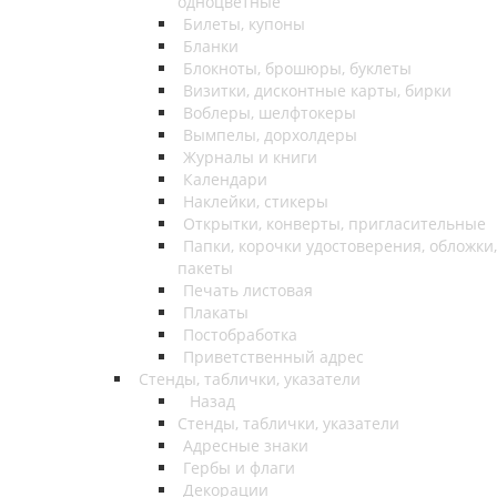
одноцветные
Билеты, купоны
Бланки
Блокноты, брошюры, буклеты
Визитки, дисконтные карты, бирки
Воблеры, шелфтокеры
Вымпелы, дорхолдеры
Журналы и книги
Календари
Наклейки, стикеры
Открытки, конверты, пригласительные
Папки, корочки удостоверения, обложки,
пакеты
Печать листовая
Плакаты
Постобработка
Приветственный адрес
Стенды, таблички, указатели
Назад
Стенды, таблички, указатели
Адресные знаки
Гербы и флаги
Декорации