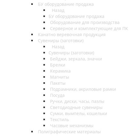
БУ оборудование продажа
Назад
БУ оборудование продажа
Оборудование для производства
Серверное и комплектующие для ПК
Канатно веревочная продукция
Сувениры (заготовки)
Назад
Сувениры (заготовки)
Бейджи, зеркала, значки
Брелки
Керамика
Магниты
Пакеты
Подрамники, акриловые рамки
Посуда
Ручки, диски, часы, пазлы
Светодиодные сувениры
Сумки, вымпелы, кошельки
Текстиль
Часовые механизмы
Полиграфические материалы