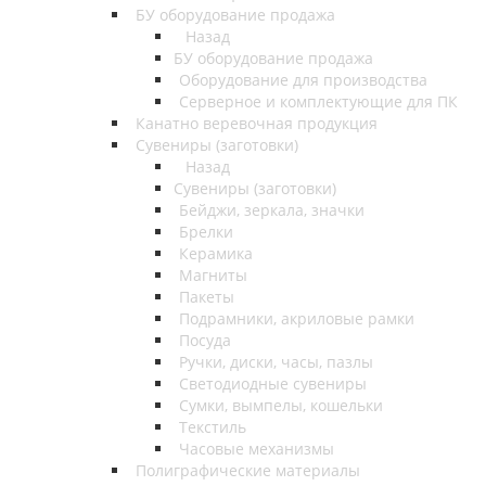
БУ оборудование продажа
Назад
БУ оборудование продажа
Оборудование для производства
Серверное и комплектующие для ПК
Канатно веревочная продукция
Сувениры (заготовки)
Назад
Сувениры (заготовки)
Бейджи, зеркала, значки
Брелки
Керамика
Магниты
Пакеты
Подрамники, акриловые рамки
Посуда
Ручки, диски, часы, пазлы
Светодиодные сувениры
Сумки, вымпелы, кошельки
Текстиль
Часовые механизмы
Полиграфические материалы