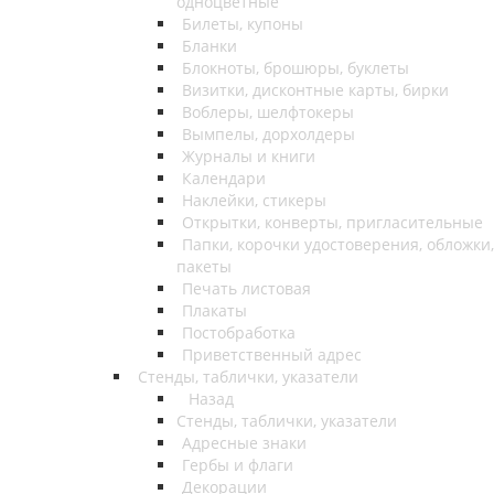
одноцветные
Билеты, купоны
Бланки
Блокноты, брошюры, буклеты
Визитки, дисконтные карты, бирки
Воблеры, шелфтокеры
Вымпелы, дорхолдеры
Журналы и книги
Календари
Наклейки, стикеры
Открытки, конверты, пригласительные
Папки, корочки удостоверения, обложки,
пакеты
Печать листовая
Плакаты
Постобработка
Приветственный адрес
Стенды, таблички, указатели
Назад
Стенды, таблички, указатели
Адресные знаки
Гербы и флаги
Декорации