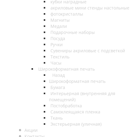
кубки наградные
акриловые мини стенды настольные
фотокристаллы
Магниты
Медали
Подарочные наборы
Посуда
Ручки
Сувениры акриловые с подсветкой
Текстиль
Часы
Широкоформатная печать
Назад
Широкоформатная печать
Бумага
Интерьерная (внутренняя для
помещений)
Постобработка
Самоклеящаяся пленка
Ткань
Экстерьерная (уличная)
Акции
Контакты