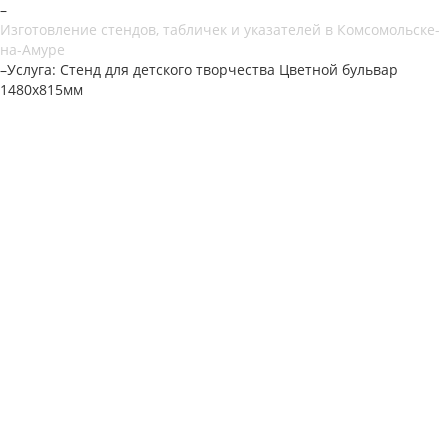
–
Изготовление стендов, табличек и указателей в Комсомольске-
на-Амуре
–
Услуга: Стенд для детского творчества Цветной бульвар
1480х815мм