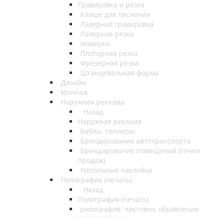
Гравировка и резка
Клише для тиснения
Лазерная гравировка
Лазерная резка
Номерки
Плотерная резка
Фрезерная резка
Штанцевальная форма
Дизайн
Монтаж
Наружная реклама
Назад
Наружная реклама
Баблы, топперы
Брендирование автотранспорта
Брендирование помещений (точки
продаж)
Напольные наклейки
Полиграфия (печать)
Назад
Полиграфия (печать)
ризография: листовки, обьявления