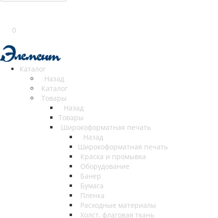
0
Каталог
Назад
Каталог
Товары
Назад
Товары
Широкоформатная печать
Назад
Широкоформатная печать
Краска и промывка
Оборудование
Банер
Бумага
Пленка
Расходные материалы
Холст, флаговая ткань