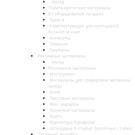
Назад
Полиграфические материалы
БУ оборудование продажа
Бумага
Комплектующие для календарей
блокнотов книг
Конверты
Ламинат
Пружины
Рекламные материалы
Назад
Рекламные материалы
Инструмент
Материалы для гравировки (механика-
лазер)
Клей
Листовые материалы
Мел, маркеры
Рулонные материалы
Скотч
Фурнитура (профили)
Штендеры, Х-стойки, буклетные стойки
Тиснение, вырубка