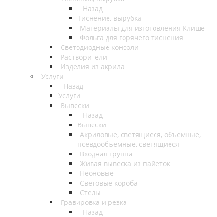
Назад
Тиснение, вырубка
Материалы для изготовления Клише
Фольга для горячего тиснения
Светодиодные консоли
Растворители
Изделия из акрила
Услуги
Назад
Услуги
Вывески
Назад
Вывески
Акриловые, светящиеся, объемные,
псевдообъемные, светящиеся
Входная группа
Живая вывеска из пайеток
Неоновые
Световые короба
Стелы
Гравировка и резка
Назад