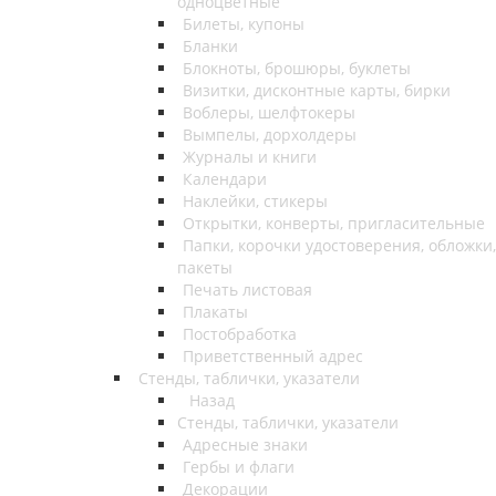
одноцветные
Билеты, купоны
Бланки
Блокноты, брошюры, буклеты
Визитки, дисконтные карты, бирки
Воблеры, шелфтокеры
Вымпелы, дорхолдеры
Журналы и книги
Календари
Наклейки, стикеры
Открытки, конверты, пригласительные
Папки, корочки удостоверения, обложки,
пакеты
Печать листовая
Плакаты
Постобработка
Приветственный адрес
Стенды, таблички, указатели
Назад
Стенды, таблички, указатели
Адресные знаки
Гербы и флаги
Декорации