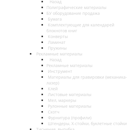
Назад
Полиграфические материалы
БУ оборудование продажа
Бумага
Комплектующие для календарей
блокнотов книг
Конверты
Ламинат
Пружины
Рекламные материалы
Назад
Рекламные материалы
Инструмент
Материалы для гравировки (механика-
лазер)
Клей
Листовые материалы
Мел, маркеры
Рулонные материалы
Скотч
Фурнитура (профили)
Штендеры, Х-стойки, буклетные стойки
Тиснение, вырубка