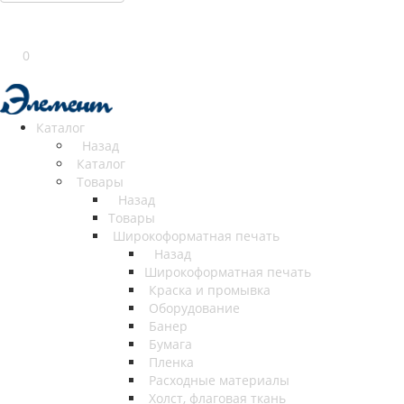
0
Каталог
Назад
Каталог
Товары
Назад
Товары
Широкоформатная печать
Назад
Широкоформатная печать
Краска и промывка
Оборудование
Банер
Бумага
Пленка
Расходные материалы
Холст, флаговая ткань