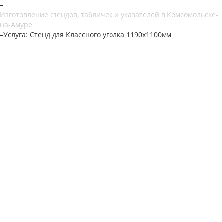
–
Изготовление стендов, табличек и указателей в Комсомольске-
на-Амуре
–
Услуга: Стенд для Классного уголка 1190х1100мм