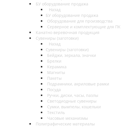
БУ оборудование продажа
Назад
БУ оборудование продажа
Оборудование для производства
Серверное и комплектующие для ПК
Канатно веревочная продукция
Сувениры (заготовки)
Назад
Сувениры (заготовки)
Бейджи, зеркала, значки
Брелки
Керамика
Магниты
Пакеты
Подрамники, акриловые рамки
Посуда
Ручки, диски, часы, пазлы
Светодиодные сувениры
Сумки, вымпелы, кошельки
Текстиль
Часовые механизмы
Полиграфические материалы