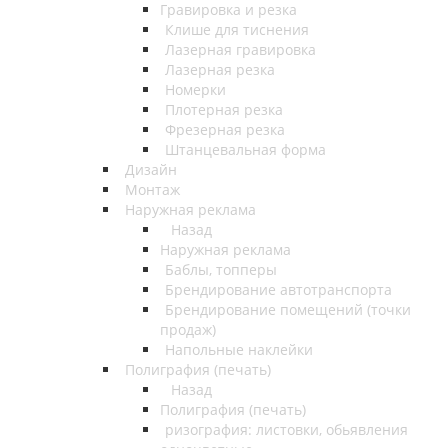
Гравировка и резка
Клише для тиснения
Лазерная гравировка
Лазерная резка
Номерки
Плотерная резка
Фрезерная резка
Штанцевальная форма
Дизайн
Монтаж
Наружная реклама
Назад
Наружная реклама
Баблы, топперы
Брендирование автотранспорта
Брендирование помещений (точки
продаж)
Напольные наклейки
Полиграфия (печать)
Назад
Полиграфия (печать)
ризография: листовки, обьявления