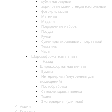
кубки наградные
акриловые мини стенды настольные
фотокристаллы
Магниты
Медали
Подарочные наборы
Посуда
Ручки
Сувениры акриловые с подсветкой
Текстиль
Часы
Широкоформатная печать
Назад
Широкоформатная печать
Бумага
Интерьерная (внутренняя для
помещений)
Постобработка
Самоклеящаяся пленка
Ткань
Экстерьерная (уличная)
Акции
Контакты