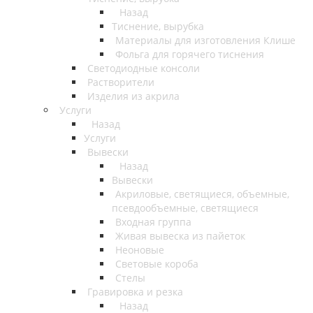
Назад
Тиснение, вырубка
Материалы для изготовления Клише
Фольга для горячего тиснения
Светодиодные консоли
Растворители
Изделия из акрила
Услуги
Назад
Услуги
Вывески
Назад
Вывески
Акриловые, светящиеся, объемные,
псевдообъемные, светящиеся
Входная группа
Живая вывеска из пайеток
Неоновые
Световые короба
Стелы
Гравировка и резка
Назад