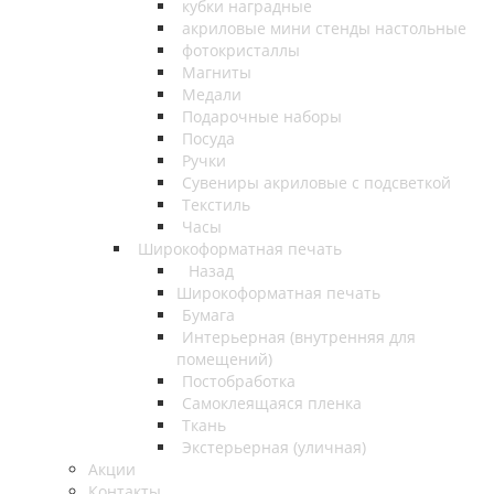
кубки наградные
акриловые мини стенды настольные
фотокристаллы
Магниты
Медали
Подарочные наборы
Посуда
Ручки
Сувениры акриловые с подсветкой
Текстиль
Часы
Широкоформатная печать
Назад
Широкоформатная печать
Бумага
Интерьерная (внутренняя для
помещений)
Постобработка
Самоклеящаяся пленка
Ткань
Экстерьерная (уличная)
Акции
Контакты