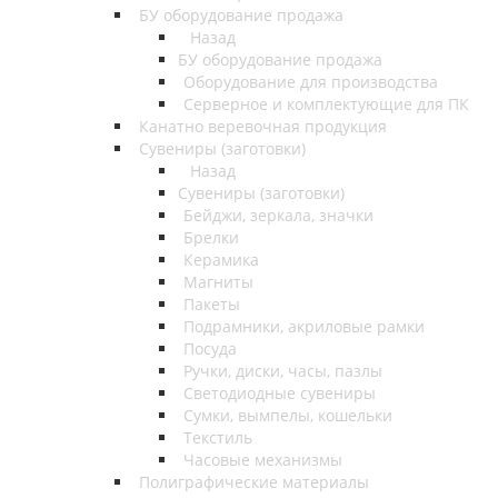
БУ оборудование продажа
Назад
БУ оборудование продажа
Оборудование для производства
Серверное и комплектующие для ПК
Канатно веревочная продукция
Сувениры (заготовки)
Назад
Сувениры (заготовки)
Бейджи, зеркала, значки
Брелки
Керамика
Магниты
Пакеты
Подрамники, акриловые рамки
Посуда
Ручки, диски, часы, пазлы
Светодиодные сувениры
Сумки, вымпелы, кошельки
Текстиль
Часовые механизмы
Полиграфические материалы