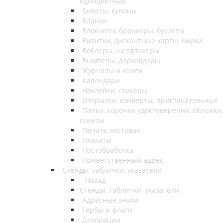
одноцветные
Билеты, купоны
Бланки
Блокноты, брошюры, буклеты
Визитки, дисконтные карты, бирки
Воблеры, шелфтокеры
Вымпелы, дорхолдеры
Журналы и книги
Календари
Наклейки, стикеры
Открытки, конверты, пригласительные
Папки, корочки удостоверения, обложки,
пакеты
Печать листовая
Плакаты
Постобработка
Приветственный адрес
Стенды, таблички, указатели
Назад
Стенды, таблички, указатели
Адресные знаки
Гербы и флаги
Декорации