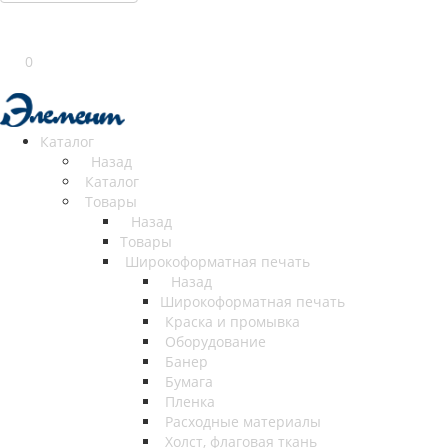
0
Каталог
Назад
Каталог
Товары
Назад
Товары
Широкоформатная печать
Назад
Широкоформатная печать
Краска и промывка
Оборудование
Банер
Бумага
Пленка
Расходные материалы
Холст, флаговая ткань