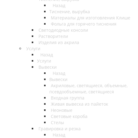
Назад
Тиснение, вырубка
Материалы для изготовления Клише
Фольга для горячего тиснения
Светодиодные консоли
Растворители
Изделия из акрила
Услуги
Назад
Услуги
Вывески
Назад
Вывески
Акриловые, светящиеся, объемные,
псевдообъемные, светящиеся
Входная группа
Живая вывеска из пайеток
Неоновые
Световые короба
Стелы
Гравировка и резка
Назад