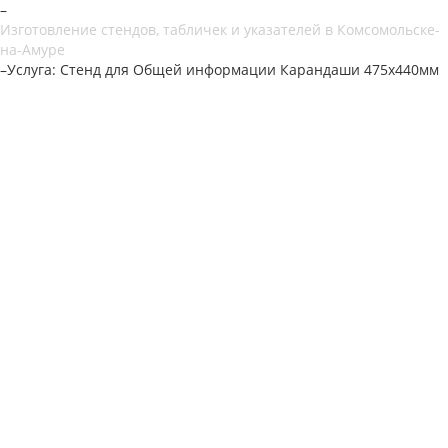
–
Изготовление стендов, табличек и указателей в Комсомольске-
на-Амуре
–
Услуга: Стенд для Общей информации Карандаши 475х440мм