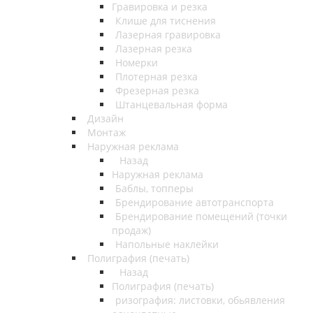
Гравировка и резка
Клише для тиснения
Лазерная гравировка
Лазерная резка
Номерки
Плотерная резка
Фрезерная резка
Штанцевальная форма
Дизайн
Монтаж
Наружная реклама
Назад
Наружная реклама
Баблы, топперы
Брендирование автотранспорта
Брендирование помещений (точки
продаж)
Напольные наклейки
Полиграфия (печать)
Назад
Полиграфия (печать)
ризография: листовки, обьявления