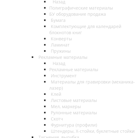
Назад
Полиграфические материалы
БУ оборудование продажа
Бумага
Комплектующие для календарей
блокнотов книг
Конверты
Ламинат
Пружины
Рекламные материалы
Назад
Рекламные материалы
Инструмент
Материалы для гравировки (механика-
лазер)
Клей
Листовые материалы
Мел, маркеры
Рулонные материалы
Скотч
Фурнитура (профили)
Штендеры, Х-стойки, буклетные стойки
Тиснение, вырубка