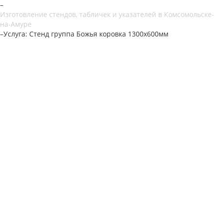
–
Изготовление стендов, табличек и указателей в Комсомольске-
на-Амуре
–
Услуга: Стенд группа Божья коровка 1300х600мм