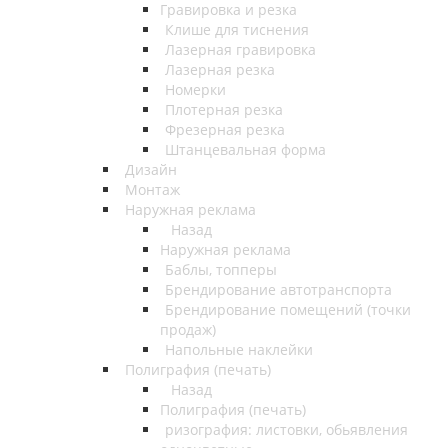
Гравировка и резка
Клише для тиснения
Лазерная гравировка
Лазерная резка
Номерки
Плотерная резка
Фрезерная резка
Штанцевальная форма
Дизайн
Монтаж
Наружная реклама
Назад
Наружная реклама
Баблы, топперы
Брендирование автотранспорта
Брендирование помещений (точки
продаж)
Напольные наклейки
Полиграфия (печать)
Назад
Полиграфия (печать)
ризография: листовки, обьявления