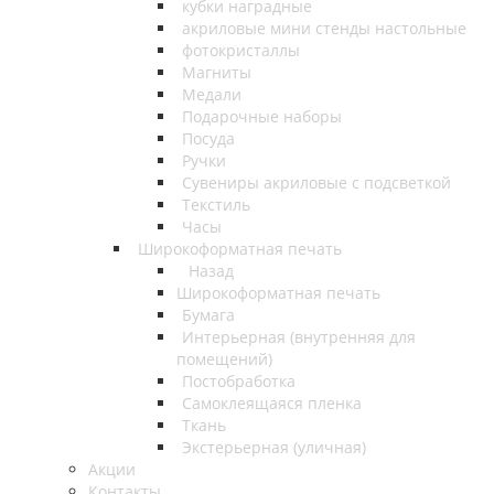
кубки наградные
акриловые мини стенды настольные
фотокристаллы
Магниты
Медали
Подарочные наборы
Посуда
Ручки
Сувениры акриловые с подсветкой
Текстиль
Часы
Широкоформатная печать
Назад
Широкоформатная печать
Бумага
Интерьерная (внутренняя для
помещений)
Постобработка
Самоклеящаяся пленка
Ткань
Экстерьерная (уличная)
Акции
Контакты