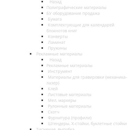
Назад
Полиграфические материалы
БУ оборудование продажа
Бумага
Комплектующие для календарей
блокнотов книг
Конверты
Ламинат
Пружины
Рекламные материалы
Назад
Рекламные материалы
Инструмент
Материалы для гравировки (механика-
лазер)
Клей
Листовые материалы
Мел, маркеры
Рулонные материалы
Скотч
Фурнитура (профили)
Штендеры, Х-стойки, буклетные стойки
Тиснение, вырубка