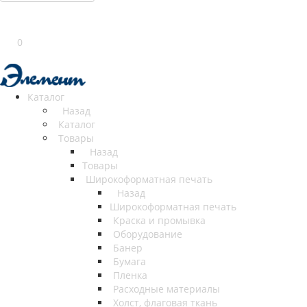
0
Каталог
Назад
Каталог
Товары
Назад
Товары
Широкоформатная печать
Назад
Широкоформатная печать
Краска и промывка
Оборудование
Банер
Бумага
Пленка
Расходные материалы
Холст, флаговая ткань