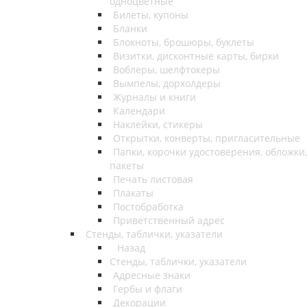
одноцветные
Билеты, купоны
Бланки
Блокноты, брошюры, буклеты
Визитки, дисконтные карты, бирки
Воблеры, шелфтокеры
Вымпелы, дорхолдеры
Журналы и книги
Календари
Наклейки, стикеры
Открытки, конверты, пригласительные
Папки, корочки удостоверения, обложки,
пакеты
Печать листовая
Плакаты
Постобработка
Приветственный адрес
Стенды, таблички, указатели
Назад
Стенды, таблички, указатели
Адресные знаки
Гербы и флаги
Декорации