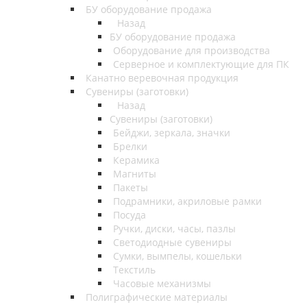
БУ оборудование продажа
Назад
БУ оборудование продажа
Оборудование для производства
Серверное и комплектующие для ПК
Канатно веревочная продукция
Сувениры (заготовки)
Назад
Сувениры (заготовки)
Бейджи, зеркала, значки
Брелки
Керамика
Магниты
Пакеты
Подрамники, акриловые рамки
Посуда
Ручки, диски, часы, пазлы
Светодиодные сувениры
Сумки, вымпелы, кошельки
Текстиль
Часовые механизмы
Полиграфические материалы