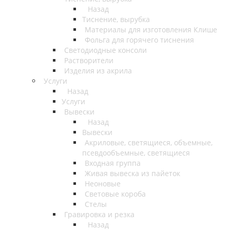
Назад
Тиснение, вырубка
Материалы для изготовления Клише
Фольга для горячего тиснения
Светодиодные консоли
Растворители
Изделия из акрила
Услуги
Назад
Услуги
Вывески
Назад
Вывески
Акриловые, светящиеся, объемные,
псевдообъемные, светящиеся
Входная группа
Живая вывеска из пайеток
Неоновые
Световые короба
Стелы
Гравировка и резка
Назад