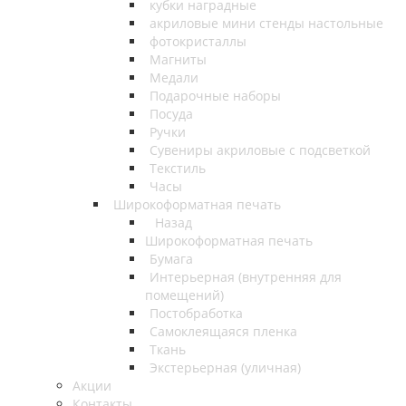
кубки наградные
акриловые мини стенды настольные
фотокристаллы
Магниты
Медали
Подарочные наборы
Посуда
Ручки
Сувениры акриловые с подсветкой
Текстиль
Часы
Широкоформатная печать
Назад
Широкоформатная печать
Бумага
Интерьерная (внутренняя для
помещений)
Постобработка
Самоклеящаяся пленка
Ткань
Экстерьерная (уличная)
Акции
Контакты