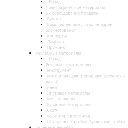
Назад
Полиграфические материалы
БУ оборудование продажа
Бумага
Комплектующие для календарей
блокнотов книг
Конверты
Ламинат
Пружины
Рекламные материалы
Назад
Рекламные материалы
Инструмент
Материалы для гравировки (механика-
лазер)
Клей
Листовые материалы
Мел, маркеры
Рулонные материалы
Скотч
Фурнитура (профили)
Штендеры, Х-стойки, буклетные стойки
Тиснение, вырубка