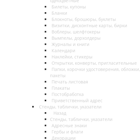
одноцветные
Билеты, купоны
Бланки
Блокноты, брошюры, буклеты
Визитки, дисконтные карты, бирки
Воблеры, шелфтокеры
Вымпелы, дорхолдеры
Журналы и книги
Календари
Наклейки, стикеры
Открытки, конверты, пригласительные
Папки, корочки удостоверения, обложки,
пакеты
Печать листовая
Плакаты
Постобработка
Приветственный адрес
Стенды, таблички, указатели
Назад
Стенды, таблички, указатели
Адресные знаки
Гербы и флаги
Декорации