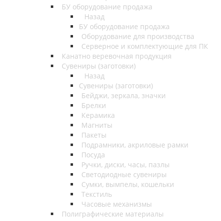
БУ оборудование продажа
Назад
БУ оборудование продажа
Оборудование для производства
Серверное и комплектующие для ПК
Канатно веревочная продукция
Сувениры (заготовки)
Назад
Сувениры (заготовки)
Бейджи, зеркала, значки
Брелки
Керамика
Магниты
Пакеты
Подрамники, акриловые рамки
Посуда
Ручки, диски, часы, пазлы
Светодиодные сувениры
Сумки, вымпелы, кошельки
Текстиль
Часовые механизмы
Полиграфические материалы