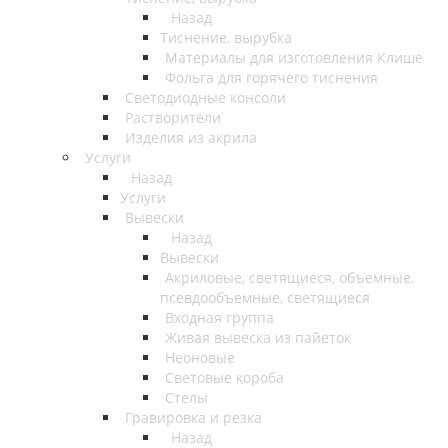
Назад
Тиснение, вырубка
Материалы для изготовления Клише
Фольга для горячего тиснения
Светодиодные консоли
Растворители
Изделия из акрила
Услуги
Назад
Услуги
Вывески
Назад
Вывески
Акриловые, светящиеся, объемные,
псевдообъемные, светящиеся
Входная группа
Живая вывеска из пайеток
Неоновые
Световые короба
Стелы
Гравировка и резка
Назад