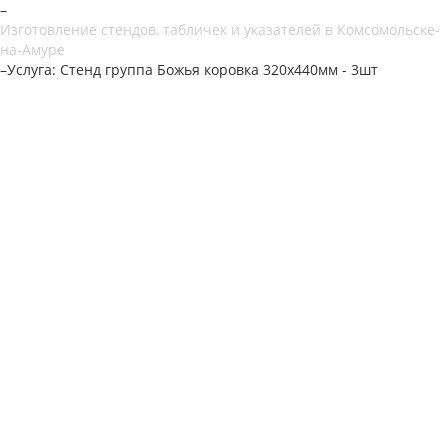
–
Изготовление стендов, табличек и указателей в Комсомольске-
на-Амуре
–
Услуга: Стенд группа Божья коровка 320х440мм - 3шт