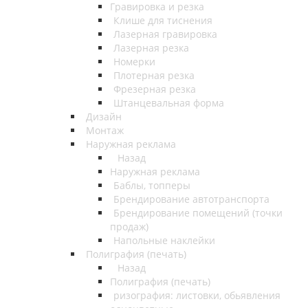
Гравировка и резка
Клише для тиснения
Лазерная гравировка
Лазерная резка
Номерки
Плотерная резка
Фрезерная резка
Штанцевальная форма
Дизайн
Монтаж
Наружная реклама
Назад
Наружная реклама
Баблы, топперы
Брендирование автотранспорта
Брендирование помещений (точки
продаж)
Напольные наклейки
Полиграфия (печать)
Назад
Полиграфия (печать)
ризография: листовки, обьявления