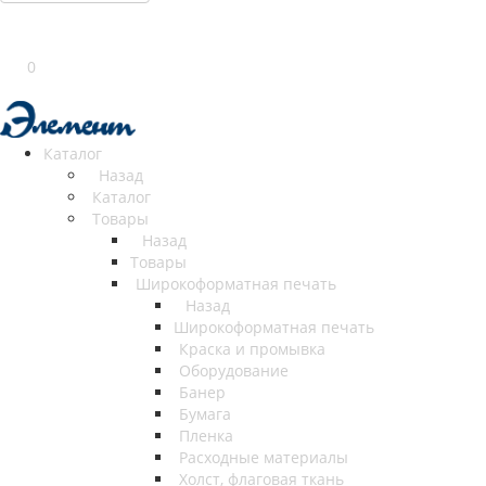
0
Каталог
Назад
Каталог
Товары
Назад
Товары
Широкоформатная печать
Назад
Широкоформатная печать
Краска и промывка
Оборудование
Банер
Бумага
Пленка
Расходные материалы
Холст, флаговая ткань