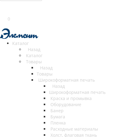
0
Каталог
Назад
Каталог
Товары
Назад
Товары
Широкоформатная печать
Назад
Широкоформатная печать
Краска и промывка
Оборудование
Банер
Бумага
Пленка
Расходные материалы
Холст, флаговая ткань