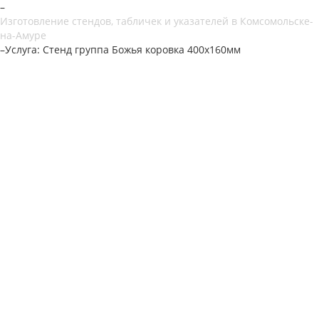
–
Изготовление стендов, табличек и указателей в Комсомольске-
на-Амуре
–
Услуга: Стенд группа Божья коровка 400х160мм