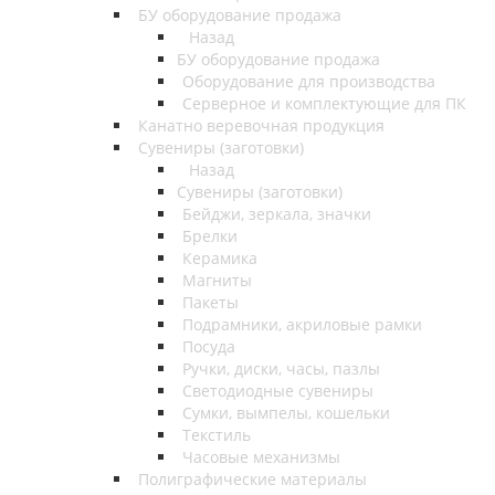
БУ оборудование продажа
Назад
БУ оборудование продажа
Оборудование для производства
Серверное и комплектующие для ПК
Канатно веревочная продукция
Сувениры (заготовки)
Назад
Сувениры (заготовки)
Бейджи, зеркала, значки
Брелки
Керамика
Магниты
Пакеты
Подрамники, акриловые рамки
Посуда
Ручки, диски, часы, пазлы
Светодиодные сувениры
Сумки, вымпелы, кошельки
Текстиль
Часовые механизмы
Полиграфические материалы