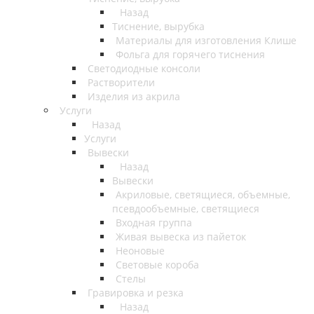
Назад
Тиснение, вырубка
Материалы для изготовления Клише
Фольга для горячего тиснения
Светодиодные консоли
Растворители
Изделия из акрила
Услуги
Назад
Услуги
Вывески
Назад
Вывески
Акриловые, светящиеся, объемные,
псевдообъемные, светящиеся
Входная группа
Живая вывеска из пайеток
Неоновые
Световые короба
Стелы
Гравировка и резка
Назад