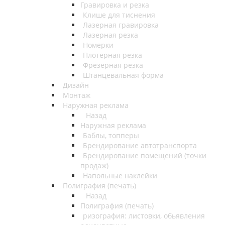
Гравировка и резка
Клише для тиснения
Лазерная гравировка
Лазерная резка
Номерки
Плотерная резка
Фрезерная резка
Штанцевальная форма
Дизайн
Монтаж
Наружная реклама
Назад
Наружная реклама
Баблы, топперы
Брендирование автотранспорта
Брендирование помещений (точки
продаж)
Напольные наклейки
Полиграфия (печать)
Назад
Полиграфия (печать)
ризография: листовки, обьявления