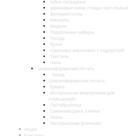
кубки наградные
акриловые мини стенды настольные
фотокристаллы
Магниты
Медали
Подарочные наборы
Посуда
Ручки
Сувениры акриловые с подсветкой
Текстиль
Часы
Широкоформатная печать
Назад
Широкоформатная печать
Бумага
Интерьерная (внутренняя для
помещений)
Постобработка
Самоклеящаяся пленка
Ткань
Экстерьерная (уличная)
Акции
Контакты