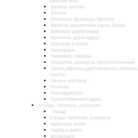
одноцветные
Билеты, купоны
Бланки
Блокноты, брошюры, буклеты
Визитки, дисконтные карты, бирки
Воблеры, шелфтокеры
Вымпелы, дорхолдеры
Журналы и книги
Календари
Наклейки, стикеры
Открытки, конверты, пригласительные
Папки, корочки удостоверения, обложки,
пакеты
Печать листовая
Плакаты
Постобработка
Приветственный адрес
Стенды, таблички, указатели
Назад
Стенды, таблички, указатели
Адресные знаки
Гербы и флаги
Декорации