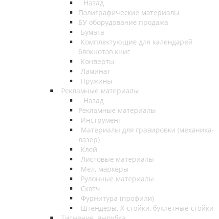
Назад
Полиграфические материалы
БУ оборудование продажа
Бумага
Комплектующие для календарей
блокнотов книг
Конверты
Ламинат
Пружины
Рекламные материалы
Назад
Рекламные материалы
Инструмент
Материалы для гравировки (механика-
лазер)
Клей
Листовые материалы
Мел, маркеры
Рулонные материалы
Скотч
Фурнитура (профили)
Штендеры, Х-стойки, буклетные стойки
Тиснение, вырубка