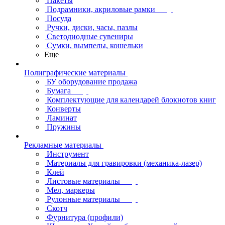
Пакеты
Подрамники, акриловые рамки
Посуда
Ручки, диски, часы, пазлы
Светодиодные сувениры
Сумки, вымпелы, кошельки
Еще
Полиграфические материалы
БУ оборудование продажа
Бумага
Комплектующие для календарей блокнотов книг
Конверты
Ламинат
Пружины
Рекламные материалы
Инструмент
Материалы для гравировки (механика-лазер)
Клей
Листовые материалы
Мел, маркеры
Рулонные материалы
Скотч
Фурнитура (профили)