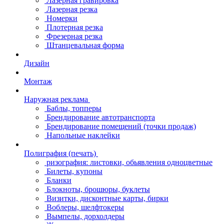
Лазерная гравировка
Лазерная резка
Номерки
Плотерная резка
Фрезерная резка
Штанцевальная форма
Дизайн
Монтаж
Наружная реклама
Баблы, топперы
Брендирование автотранспорта
Брендирование помещений (точки продаж)
Напольные наклейки
Полиграфия (печать)
ризография: листовки, обьявления одноцветные
Билеты, купоны
Бланки
Блокноты, брошюры, буклеты
Визитки, дисконтные карты, бирки
Воблеры, шелфтокеры
Вымпелы, дорхолдеры