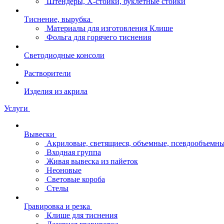
Штендеры, Х-стойки, буклетные стойки
Тиснение, вырубка
Материалы для изготовления Клише
Фольга для горячего тиснения
Светодиодные консоли
Растворители
Изделия из акрила
Услуги
Вывески
Акриловые, светящиеся, объемные, псевдообъемны
Входная группа
Живая вывеска из пайеток
Неоновые
Световые короба
Стелы
Гравировка и резка
Клише для тиснения