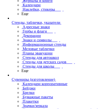
Журналы и книги
Календари
Наклейки, стикеры
Еще
Стенды, таблички, указатели
Адресные знаки
Гербы и флаги
Декорации
Знаки и символы
Информационные стенды
Меловые таблички
Планы эвакуации
Стенды для автошкол
Стенды для детских садов
Стенды для школы
Еще
Сувениры (изготовление)
Календари корпоративные
Бейджи
Брелки
Бумажные пакеты
Плакетки
Значки/зеркала