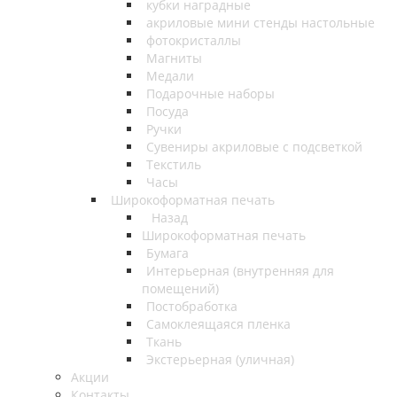
кубки наградные
акриловые мини стенды настольные
фотокристаллы
Магниты
Медали
Подарочные наборы
Посуда
Ручки
Сувениры акриловые с подсветкой
Текстиль
Часы
Широкоформатная печать
Назад
Широкоформатная печать
Бумага
Интерьерная (внутренняя для
помещений)
Постобработка
Самоклеящаяся пленка
Ткань
Экстерьерная (уличная)
Акции
Контакты