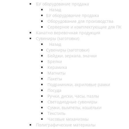
БУ оборудование продажа
Назад
БУ оборудование продажа
Оборудование для производства
Серверное и комплектующие для ПК
Канатно веревочная продукция
Сувениры (заготовки)
Назад
Сувениры (заготовки)
Бейджи, зеркала, значки
Брелки
Керамика
Магниты
Пакеты
Подрамники, акриловые рамки
Посуда
Ручки, диски, часы, пазлы
Светодиодные сувениры
Сумки, вымпелы, кошельки
Текстиль
Часовые механизмы
Полиграфические материалы