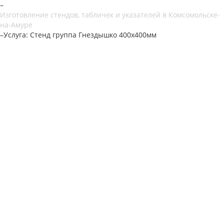
–
Изготовление стендов, табличек и указателей в Комсомольске-
на-Амуре
–
Услуга: Стенд группа Гнездышко 400х400мм