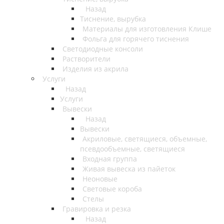
Назад
Тиснение, вырубка
Материалы для изготовления Клише
Фольга для горячего тиснения
Светодиодные консоли
Растворители
Изделия из акрила
Услуги
Назад
Услуги
Вывески
Назад
Вывески
Акриловые, светящиеся, объемные,
псевдообъемные, светящиеся
Входная группа
Живая вывеска из пайеток
Неоновые
Световые короба
Стелы
Гравировка и резка
Назад