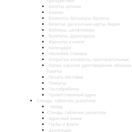
одноцветные
Билеты, купоны
Бланки
Блокноты, брошюры, буклеты
Визитки, дисконтные карты, бирки
Воблеры, шелфтокеры
Вымпелы, дорхолдеры
Журналы и книги
Календари
Наклейки, стикеры
Открытки, конверты, пригласительные
Папки, корочки удостоверения, обложки,
пакеты
Печать листовая
Плакаты
Постобработка
Приветственный адрес
Стенды, таблички, указатели
Назад
Стенды, таблички, указатели
Адресные знаки
Гербы и флаги
Декорации