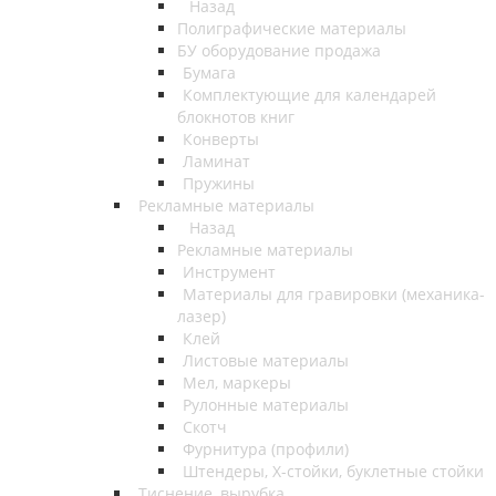
Назад
Полиграфические материалы
БУ оборудование продажа
Бумага
Комплектующие для календарей
блокнотов книг
Конверты
Ламинат
Пружины
Рекламные материалы
Назад
Рекламные материалы
Инструмент
Материалы для гравировки (механика-
лазер)
Клей
Листовые материалы
Мел, маркеры
Рулонные материалы
Скотч
Фурнитура (профили)
Штендеры, Х-стойки, буклетные стойки
Тиснение, вырубка