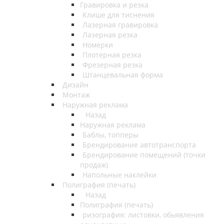
Гравировка и резка
Клише для тиснения
Лазерная гравировка
Лазерная резка
Номерки
Плотерная резка
Фрезерная резка
Штанцевальная форма
Дизайн
Монтаж
Наружная реклама
Назад
Наружная реклама
Баблы, топперы
Брендирование автотранспорта
Брендирование помещений (точки
продаж)
Напольные наклейки
Полиграфия (печать)
Назад
Полиграфия (печать)
ризография: листовки, обьявления