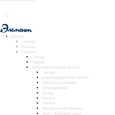
0
Каталог
Назад
Каталог
Товары
Назад
Товары
Широкоформатная печать
Назад
Широкоформатная печать
Краска и промывка
Оборудование
Банер
Бумага
Пленка
Расходные материалы
Холст, флаговая ткань