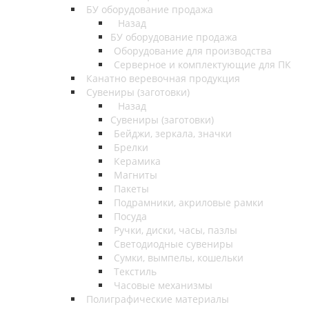
БУ оборудование продажа
Назад
БУ оборудование продажа
Оборудование для производства
Серверное и комплектующие для ПК
Канатно веревочная продукция
Сувениры (заготовки)
Назад
Сувениры (заготовки)
Бейджи, зеркала, значки
Брелки
Керамика
Магниты
Пакеты
Подрамники, акриловые рамки
Посуда
Ручки, диски, часы, пазлы
Светодиодные сувениры
Сумки, вымпелы, кошельки
Текстиль
Часовые механизмы
Полиграфические материалы