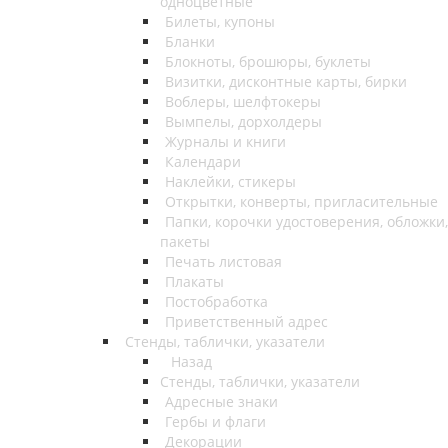
одноцветные
Билеты, купоны
Бланки
Блокноты, брошюры, буклеты
Визитки, дисконтные карты, бирки
Воблеры, шелфтокеры
Вымпелы, дорхолдеры
Журналы и книги
Календари
Наклейки, стикеры
Открытки, конверты, пригласительные
Папки, корочки удостоверения, обложки,
пакеты
Печать листовая
Плакаты
Постобработка
Приветственный адрес
Стенды, таблички, указатели
Назад
Стенды, таблички, указатели
Адресные знаки
Гербы и флаги
Декорации