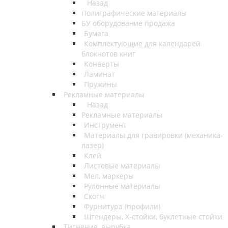
Назад
Полиграфические материалы
БУ оборудование продажа
Бумага
Комплектующие для календарей
блокнотов книг
Конверты
Ламинат
Пружины
Рекламные материалы
Назад
Рекламные материалы
Инструмент
Материалы для гравировки (механика-
лазер)
Клей
Листовые материалы
Мел, маркеры
Рулонные материалы
Скотч
Фурнитура (профили)
Штендеры, Х-стойки, буклетные стойки
Тиснение, вырубка