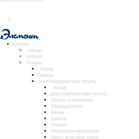
0
Каталог
Назад
Каталог
Товары
Назад
Товары
Широкоформатная печать
Назад
Широкоформатная печать
Краска и промывка
Оборудование
Банер
Бумага
Пленка
Расходные материалы
Холст, флаговая ткань