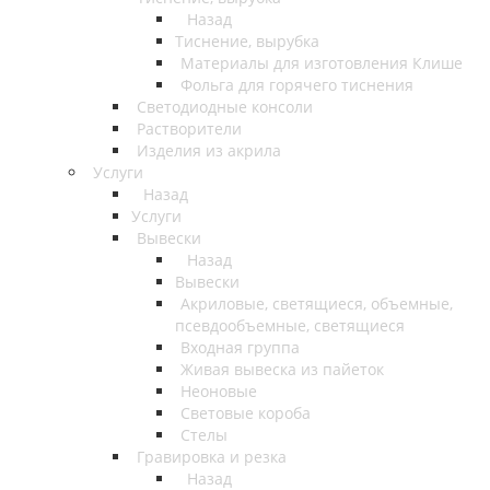
Назад
Тиснение, вырубка
Материалы для изготовления Клише
Фольга для горячего тиснения
Светодиодные консоли
Растворители
Изделия из акрила
Услуги
Назад
Услуги
Вывески
Назад
Вывески
Акриловые, светящиеся, объемные,
псевдообъемные, светящиеся
Входная группа
Живая вывеска из пайеток
Неоновые
Световые короба
Стелы
Гравировка и резка
Назад