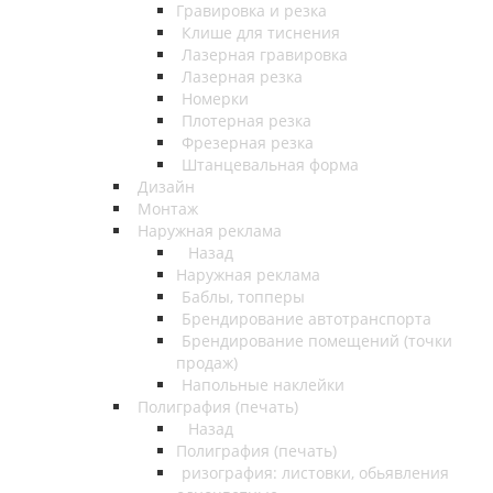
Гравировка и резка
Клише для тиснения
Лазерная гравировка
Лазерная резка
Номерки
Плотерная резка
Фрезерная резка
Штанцевальная форма
Дизайн
Монтаж
Наружная реклама
Назад
Наружная реклама
Баблы, топперы
Брендирование автотранспорта
Брендирование помещений (точки
продаж)
Напольные наклейки
Полиграфия (печать)
Назад
Полиграфия (печать)
ризография: листовки, обьявления