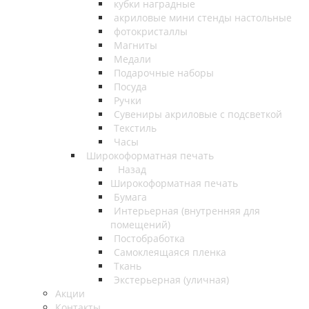
кубки наградные
акриловые мини стенды настольные
фотокристаллы
Магниты
Медали
Подарочные наборы
Посуда
Ручки
Сувениры акриловые с подсветкой
Текстиль
Часы
Широкоформатная печать
Назад
Широкоформатная печать
Бумага
Интерьерная (внутренняя для
помещений)
Постобработка
Самоклеящаяся пленка
Ткань
Экстерьерная (уличная)
Акции
Контакты