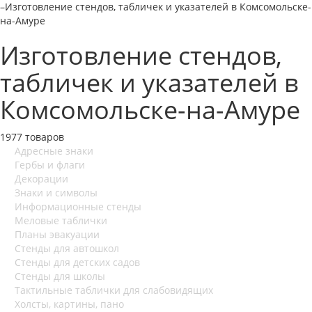
–
Изготовление стендов, табличек и указателей в Комсомольске-
на-Амуре
Изготовление стендов,
табличек и указателей в
Комсомольске-на-Амуре
1977 товаров
Адресные знаки
Гербы и флаги
Декорации
Знаки и символы
Информационные стенды
Меловые таблички
Планы эвакуации
Стенды для автошкол
Стенды для детских садов
Стенды для школы
Тактильные таблички для слабовидящих
Холсты, картины, пано