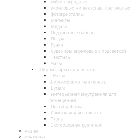
кубки наградные
акриловые мини стенды настольные
фотокристаллы
Магниты
Медали
Подарочные наборы
Посуда
Ручки
Сувениры акриловые с подсветкой
Текстиль
Часы
Широкоформатная печать
Назад
Широкоформатная печать
Бумага
Интерьерная (внутренняя для
помещений)
Постобработка
Самоклеящаяся пленка
Ткань
Экстерьерная (уличная)
Акции
Контакты