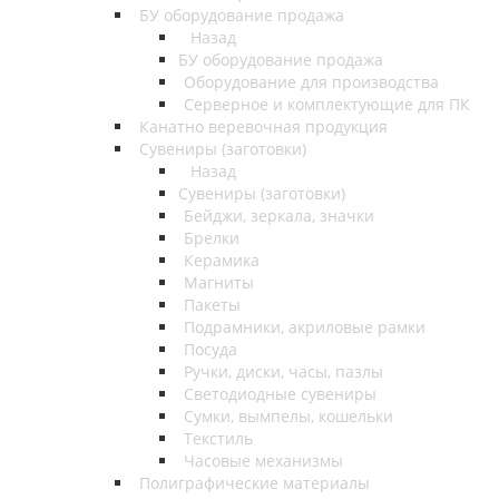
БУ оборудование продажа
Назад
БУ оборудование продажа
Оборудование для производства
Серверное и комплектующие для ПК
Канатно веревочная продукция
Сувениры (заготовки)
Назад
Сувениры (заготовки)
Бейджи, зеркала, значки
Брелки
Керамика
Магниты
Пакеты
Подрамники, акриловые рамки
Посуда
Ручки, диски, часы, пазлы
Светодиодные сувениры
Сумки, вымпелы, кошельки
Текстиль
Часовые механизмы
Полиграфические материалы