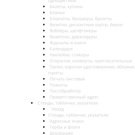
одноцветные
Билеты, купоны
Бланки
Блокноты, брошюры, буклеты
Визитки, дисконтные карты, бирки
Воблеры, шелфтокеры
Вымпелы, дорхолдеры
Журналы и книги
Календари
Наклейки, стикеры
Открытки, конверты, пригласительные
Папки, корочки удостоверения, обложки,
пакеты
Печать листовая
Плакаты
Постобработка
Приветственный адрес
Стенды, таблички, указатели
Назад
Стенды, таблички, указатели
Адресные знаки
Гербы и флаги
Декорации