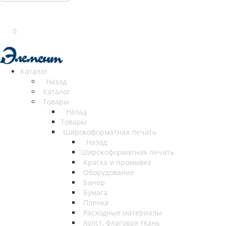
0
Каталог
Назад
Каталог
Товары
Назад
Товары
Широкоформатная печать
Назад
Широкоформатная печать
Краска и промывка
Оборудование
Банер
Бумага
Пленка
Расходные материалы
Холст, флаговая ткань