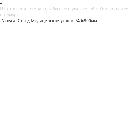
–
Изготовление стендов, табличек и указателей в Комсомольске-
на-Амуре
–
Услуга: Стенд Медицинский уголок 740х900мм