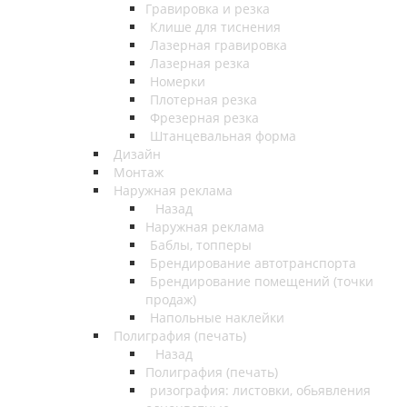
Гравировка и резка
Клише для тиснения
Лазерная гравировка
Лазерная резка
Номерки
Плотерная резка
Фрезерная резка
Штанцевальная форма
Дизайн
Монтаж
Наружная реклама
Назад
Наружная реклама
Баблы, топперы
Брендирование автотранспорта
Брендирование помещений (точки
продаж)
Напольные наклейки
Полиграфия (печать)
Назад
Полиграфия (печать)
ризография: листовки, обьявления