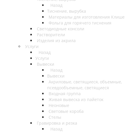
Назад
Тиснение, вырубка
Материалы для изготовления Клише
Фольга для горячего тиснения
Светодиодные консоли
Растворители
Изделия из акрила
Услуги
Назад
Услуги
Вывески
Назад
Вывески
Акриловые, светящиеся, объемные,
псевдообъемные, светящиеся
Входная группа
Живая вывеска из пайеток
Неоновые
Световые короба
Стелы
Гравировка и резка
Назад