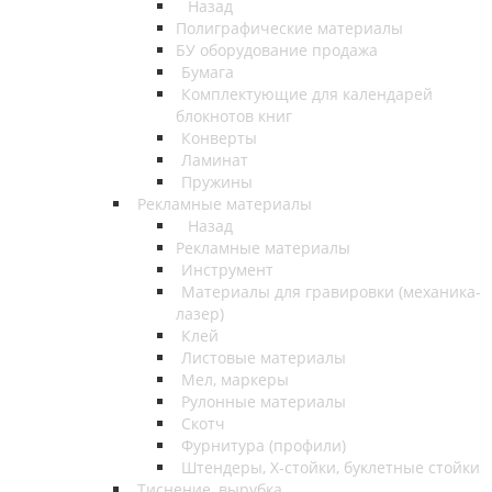
Назад
Полиграфические материалы
БУ оборудование продажа
Бумага
Комплектующие для календарей
блокнотов книг
Конверты
Ламинат
Пружины
Рекламные материалы
Назад
Рекламные материалы
Инструмент
Материалы для гравировки (механика-
лазер)
Клей
Листовые материалы
Мел, маркеры
Рулонные материалы
Скотч
Фурнитура (профили)
Штендеры, Х-стойки, буклетные стойки
Тиснение, вырубка