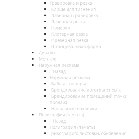
Гравировка и резка
Клише для тиснения
Лазерная гравировка
Лазерная резка
Номерки
Плотерная резка
Фрезерная резка
Штанцевальная форма
Дизайн
Монтаж
Наружная реклама
Назад
Наружная реклама
Баблы, топперы
Брендирование автотранспорта
Брендирование помещений (точки
продаж)
Напольные наклейки
Полиграфия (печать)
Назад
Полиграфия (печать)
ризография: листовки, обьявления