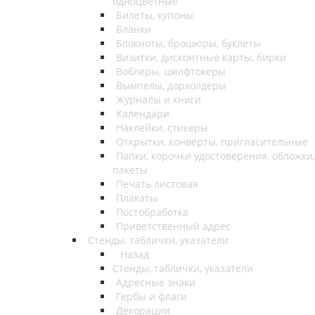
одноцветные
Билеты, купоны
Бланки
Блокноты, брошюры, буклеты
Визитки, дисконтные карты, бирки
Воблеры, шелфтокеры
Вымпелы, дорхолдеры
Журналы и книги
Календари
Наклейки, стикеры
Открытки, конверты, пригласительные
Папки, корочки удостоверения, обложки,
пакеты
Печать листовая
Плакаты
Постобработка
Приветственный адрес
Стенды, таблички, указатели
Назад
Стенды, таблички, указатели
Адресные знаки
Гербы и флаги
Декорации