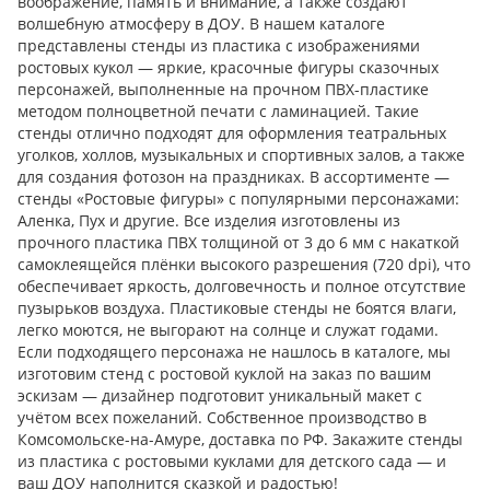
воображение, память и внимание, а также создают
волшебную атмосферу в ДОУ. В нашем каталоге
представлены стенды из пластика с изображениями
ростовых кукол — яркие, красочные фигуры сказочных
персонажей, выполненные на прочном ПВХ-пластике
методом полноцветной печати с ламинацией. Такие
стенды отлично подходят для оформления театральных
уголков, холлов, музыкальных и спортивных залов, а также
для создания фотозон на праздниках. В ассортименте —
стенды «Ростовые фигуры» с популярными персонажами:
Аленка, Пух и другие. Все изделия изготовлены из
прочного пластика ПВХ толщиной от 3 до 6 мм с накаткой
самоклеящейся плёнки высокого разрешения (720 dpi), что
обеспечивает яркость, долговечность и полное отсутствие
пузырьков воздуха. Пластиковые стенды не боятся влаги,
легко моются, не выгорают на солнце и служат годами.
Если подходящего персонажа не нашлось в каталоге, мы
изготовим стенд с ростовой куклой на заказ по вашим
эскизам — дизайнер подготовит уникальный макет с
учётом всех пожеланий. Собственное производство в
Комсомольске-на-Амуре, доставка по РФ. Закажите стенды
из пластика с ростовыми куклами для детского сада — и
ваш ДОУ наполнится сказкой и радостью!