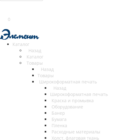
0
Каталог
Назад
Каталог
Товары
Назад
Товары
Широкоформатная печать
Назад
Широкоформатная печать
Краска и промывка
Оборудование
Банер
Бумага
Пленка
Расходные материалы
Холст, флаговая ткань