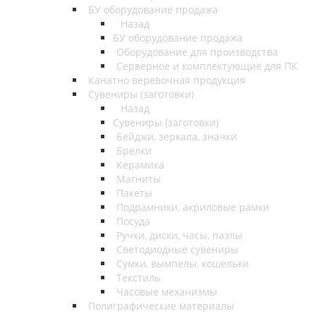
БУ оборудование продажа
Назад
БУ оборудование продажа
Оборудование для производства
Серверное и комплектующие для ПК
Канатно веревочная продукция
Сувениры (заготовки)
Назад
Сувениры (заготовки)
Бейджи, зеркала, значки
Брелки
Керамика
Магниты
Пакеты
Подрамники, акриловые рамки
Посуда
Ручки, диски, часы, пазлы
Светодиодные сувениры
Сумки, вымпелы, кошельки
Текстиль
Часовые механизмы
Полиграфические материалы