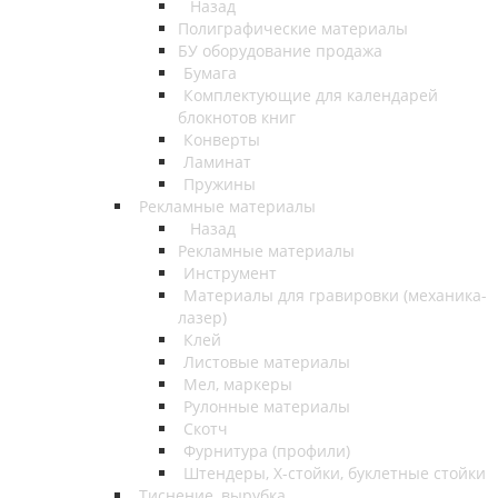
Назад
Полиграфические материалы
БУ оборудование продажа
Бумага
Комплектующие для календарей
блокнотов книг
Конверты
Ламинат
Пружины
Рекламные материалы
Назад
Рекламные материалы
Инструмент
Материалы для гравировки (механика-
лазер)
Клей
Листовые материалы
Мел, маркеры
Рулонные материалы
Скотч
Фурнитура (профили)
Штендеры, Х-стойки, буклетные стойки
Тиснение, вырубка