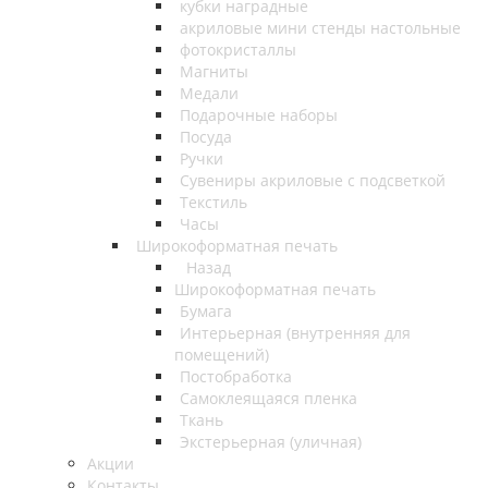
кубки наградные
акриловые мини стенды настольные
фотокристаллы
Магниты
Медали
Подарочные наборы
Посуда
Ручки
Сувениры акриловые с подсветкой
Текстиль
Часы
Широкоформатная печать
Назад
Широкоформатная печать
Бумага
Интерьерная (внутренняя для
помещений)
Постобработка
Самоклеящаяся пленка
Ткань
Экстерьерная (уличная)
Акции
Контакты