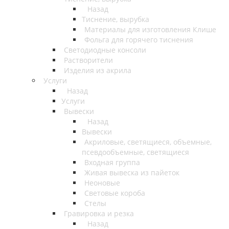
Назад
Тиснение, вырубка
Материалы для изготовления Клише
Фольга для горячего тиснения
Светодиодные консоли
Растворители
Изделия из акрила
Услуги
Назад
Услуги
Вывески
Назад
Вывески
Акриловые, светящиеся, объемные,
псевдообъемные, светящиеся
Входная группа
Живая вывеска из пайеток
Неоновые
Световые короба
Стелы
Гравировка и резка
Назад