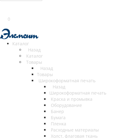
0
Каталог
Назад
Каталог
Товары
Назад
Товары
Широкоформатная печать
Назад
Широкоформатная печать
Краска и промывка
Оборудование
Банер
Бумага
Пленка
Расходные материалы
Холст, флаговая ткань