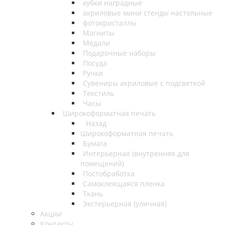
кубки наградные
акриловые мини стенды настольные
фотокристаллы
Магниты
Медали
Подарочные наборы
Посуда
Ручки
Сувениры акриловые с подсветкой
Текстиль
Часы
Широкоформатная печать
Назад
Широкоформатная печать
Бумага
Интерьерная (внутренняя для
помещений)
Постобработка
Самоклеящаяся пленка
Ткань
Экстерьерная (уличная)
Акции
Контакты