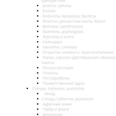
одноцветные
Билеты, купоны
Бланки
Блокноты, брошюры, буклеты
Визитки, дисконтные карты, бирки
Воблеры, шелфтокеры
Вымпелы, дорхолдеры
Журналы и книги
Календари
Наклейки, стикеры
Открытки, конверты, пригласительные
Папки, корочки удостоверения, обложки,
пакеты
Печать листовая
Плакаты
Постобработка
Приветственный адрес
Стенды, таблички, указатели
Назад
Стенды, таблички, указатели
Адресные знаки
Гербы и флаги
Декорации