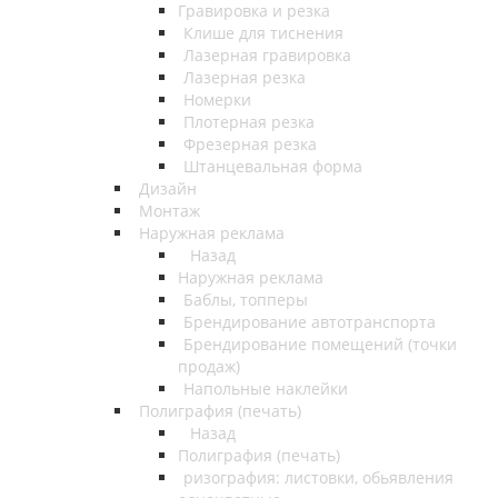
Гравировка и резка
Клише для тиснения
Лазерная гравировка
Лазерная резка
Номерки
Плотерная резка
Фрезерная резка
Штанцевальная форма
Дизайн
Монтаж
Наружная реклама
Назад
Наружная реклама
Баблы, топперы
Брендирование автотранспорта
Брендирование помещений (точки
продаж)
Напольные наклейки
Полиграфия (печать)
Назад
Полиграфия (печать)
ризография: листовки, обьявления