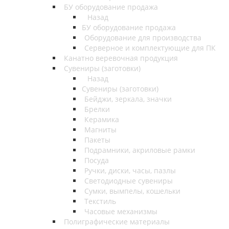
БУ оборудование продажа
Назад
БУ оборудование продажа
Оборудование для производства
Серверное и комплектующие для ПК
Канатно веревочная продукция
Сувениры (заготовки)
Назад
Сувениры (заготовки)
Бейджи, зеркала, значки
Брелки
Керамика
Магниты
Пакеты
Подрамники, акриловые рамки
Посуда
Ручки, диски, часы, пазлы
Светодиодные сувениры
Сумки, вымпелы, кошельки
Текстиль
Часовые механизмы
Полиграфические материалы