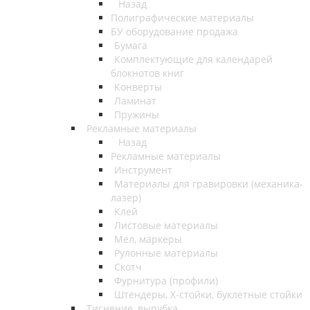
Назад
Полиграфические материалы
БУ оборудование продажа
Бумага
Комплектующие для календарей
блокнотов книг
Конверты
Ламинат
Пружины
Рекламные материалы
Назад
Рекламные материалы
Инструмент
Материалы для гравировки (механика-
лазер)
Клей
Листовые материалы
Мел, маркеры
Рулонные материалы
Скотч
Фурнитура (профили)
Штендеры, Х-стойки, буклетные стойки
Тиснение, вырубка