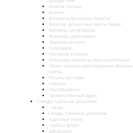
одноцветные
Билеты, купоны
Бланки
Блокноты, брошюры, буклеты
Визитки, дисконтные карты, бирки
Воблеры, шелфтокеры
Вымпелы, дорхолдеры
Журналы и книги
Календари
Наклейки, стикеры
Открытки, конверты, пригласительные
Папки, корочки удостоверения, обложки,
пакеты
Печать листовая
Плакаты
Постобработка
Приветственный адрес
Стенды, таблички, указатели
Назад
Стенды, таблички, указатели
Адресные знаки
Гербы и флаги
Декорации