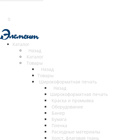
0
Каталог
Назад
Каталог
Товары
Назад
Товары
Широкоформатная печать
Назад
Широкоформатная печать
Краска и промывка
Оборудование
Банер
Бумага
Пленка
Расходные материалы
Холст, флаговая ткань