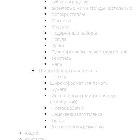
кубки наградные
акриловые мини стенды настольные
фотокристаллы
Магниты
Медали
Подарочные наборы
Посуда
Ручки
Сувениры акриловые с подсветкой
Текстиль
Часы
Широкоформатная печать
Назад
Широкоформатная печать
Бумага
Интерьерная (внутренняя для
помещений)
Постобработка
Самоклеящаяся пленка
Ткань
Экстерьерная (уличная)
Акции
Контакты