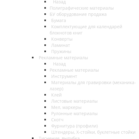
Назад
Полиграфические материалы
БУ оборудование продажа
Бумага
Комплектующие для календарей
блокнотов книг
Конверты
Ламинат
Пружины
Рекламные материалы
Назад
Рекламные материалы
Инструмент
Материалы для гравировки (механика-
лазер)
Клей
Листовые материалы
Мел, маркеры
Рулонные материалы
Скотч
Фурнитура (профили)
Штендеры, Х-стойки, буклетные стойки
Тиснение, вырубка