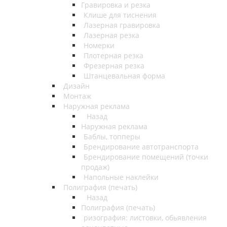
Гравировка и резка
Клише для тиснения
Лазерная гравировка
Лазерная резка
Номерки
Плотерная резка
Фрезерная резка
Штанцевальная форма
Дизайн
Монтаж
Наружная реклама
Назад
Наружная реклама
Баблы, топперы
Брендирование автотранспорта
Брендирование помещений (точки
продаж)
Напольные наклейки
Полиграфия (печать)
Назад
Полиграфия (печать)
ризография: листовки, обьявления