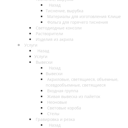
Назад
Тиснение, вырубка
Материалы для изготовления Клише
Фольга для горячего тиснения
Светодиодные консоли
Растворители
Изделия из акрила
Услуги
Назад
Услуги
Вывески
Назад
Вывески
Акриловые, светящиеся, объемные,
псевдообъемные, светящиеся
Входная группа
Живая вывеска из пайеток
Неоновые
Световые короба
Стелы
Гравировка и резка
Назад