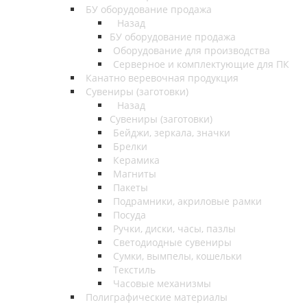
БУ оборудование продажа
Назад
БУ оборудование продажа
Оборудование для производства
Серверное и комплектующие для ПК
Канатно веревочная продукция
Сувениры (заготовки)
Назад
Сувениры (заготовки)
Бейджи, зеркала, значки
Брелки
Керамика
Магниты
Пакеты
Подрамники, акриловые рамки
Посуда
Ручки, диски, часы, пазлы
Светодиодные сувениры
Сумки, вымпелы, кошельки
Текстиль
Часовые механизмы
Полиграфические материалы