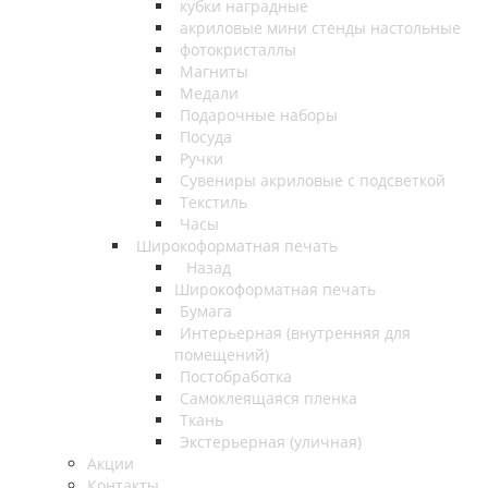
кубки наградные
акриловые мини стенды настольные
фотокристаллы
Магниты
Медали
Подарочные наборы
Посуда
Ручки
Сувениры акриловые с подсветкой
Текстиль
Часы
Широкоформатная печать
Назад
Широкоформатная печать
Бумага
Интерьерная (внутренняя для
помещений)
Постобработка
Самоклеящаяся пленка
Ткань
Экстерьерная (уличная)
Акции
Контакты