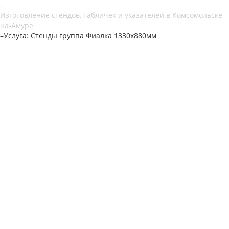
–
Изготовление стендов, табличек и указателей в Комсомольске-
на-Амуре
–
Услуга: Стенды группа Фиалка 1330х880мм