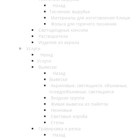
Назад
Тиснение, вырубка
Материалы для изготовления Клише
Фольга для горячего тиснения
Светодиодные консоли
Растворители
Изделия из акрила
Услуги
Назад
Услуги
Вывески
Назад
Вывески
Акриловые, светящиеся, объемные,
псевдообъемные, светящиеся
Входная группа
Живая вывеска из пайеток
Неоновые
Световые короба
Стелы
Гравировка и резка
Назад