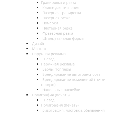
Гравировка и резка
Клише для тиснения
Лазерная гравировка
Лазерная резка
Номерки
Плотерная резка
Фрезерная резка
Штанцевальная форма
Дизайн
Монтаж
Наружная реклама
Назад
Наружная реклама
Баблы, топперы
Брендирование автотранспорта
Брендирование помещений (точки
продаж)
Напольные наклейки
Полиграфия (печать)
Назад
Полиграфия (печать)
ризография: листовки, обьявления