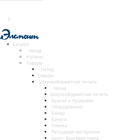
0
Каталог
Назад
Каталог
Товары
Назад
Товары
Широкоформатная печать
Назад
Широкоформатная печать
Краска и промывка
Оборудование
Банер
Бумага
Пленка
Расходные материалы
Холст, флаговая ткань