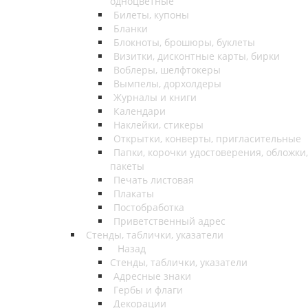
одноцветные
Билеты, купоны
Бланки
Блокноты, брошюры, буклеты
Визитки, дисконтные карты, бирки
Воблеры, шелфтокеры
Вымпелы, дорхолдеры
Журналы и книги
Календари
Наклейки, стикеры
Открытки, конверты, пригласительные
Папки, корочки удостоверения, обложки,
пакеты
Печать листовая
Плакаты
Постобработка
Приветственный адрес
Стенды, таблички, указатели
Назад
Стенды, таблички, указатели
Адресные знаки
Гербы и флаги
Декорации