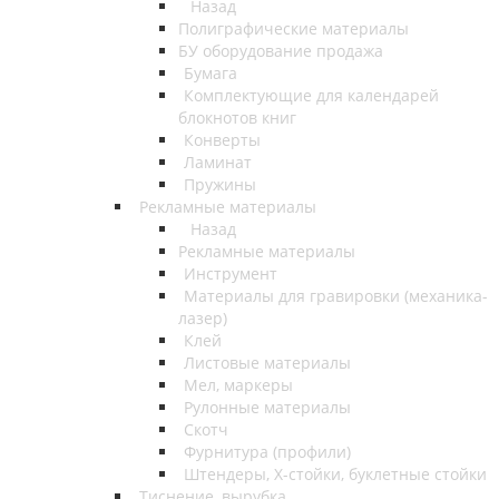
Назад
Полиграфические материалы
БУ оборудование продажа
Бумага
Комплектующие для календарей
блокнотов книг
Конверты
Ламинат
Пружины
Рекламные материалы
Назад
Рекламные материалы
Инструмент
Материалы для гравировки (механика-
лазер)
Клей
Листовые материалы
Мел, маркеры
Рулонные материалы
Скотч
Фурнитура (профили)
Штендеры, Х-стойки, буклетные стойки
Тиснение, вырубка