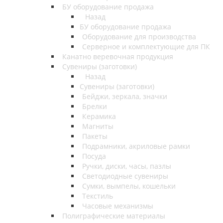
БУ оборудование продажа
Назад
БУ оборудование продажа
Оборудование для производства
Серверное и комплектующие для ПК
Канатно веревочная продукция
Сувениры (заготовки)
Назад
Сувениры (заготовки)
Бейджи, зеркала, значки
Брелки
Керамика
Магниты
Пакеты
Подрамники, акриловые рамки
Посуда
Ручки, диски, часы, пазлы
Светодиодные сувениры
Сумки, вымпелы, кошельки
Текстиль
Часовые механизмы
Полиграфические материалы